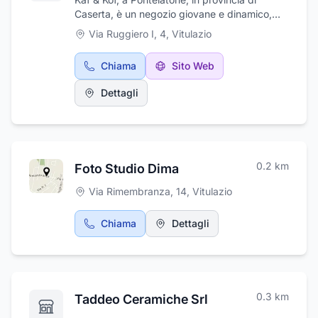
Caserta, è un negozio giovane e dinamico,
dove non manca la continua ricerca di nuove
Via Ruggiero I, 4
,
Vitulazio
miscele e nuovi sapori, da proporre alla
clientela. Presso Kaf & Kof potete trovare
Chiama
Sito Web
cialde e capsule compatibili di prima scelta e
una vasta gamma di compatibili, per
Dettagli
assaporare un gustoso caffè, orzo, ginseng o
the. Proponiamo inoltre macchine da caffè,
anche a noleggio e molte altre idee regalo.
Effettuiamo anche il servizio di consegna a
domicilio. Vi aspettiamo in v. Torre, 34.
0.2
km
Foto Studio Dima
Via Rimembranza, 14
,
Vitulazio
Chiama
Dettagli
0.3
km
Taddeo Ceramiche Srl