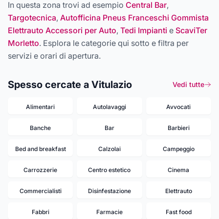
In questa zona trovi ad esempio
Central Bar
,
Targotecnica
,
Autofficina Pneus Franceschi Gommista
Elettrauto Accessori per Auto
,
Tedi Impianti
e
ScaviTer
Morletto
. Esplora le categorie qui sotto e filtra per
servizi e orari di apertura.
Spesso cercate a Vitulazio
Vedi tutte
Alimentari
Autolavaggi
Avvocati
Banche
Bar
Barbieri
Bed and breakfast
Calzolai
Campeggio
Carrozzerie
Centro estetico
Cinema
Commercialisti
Disinfestazione
Elettrauto
Fabbri
Farmacie
Fast food