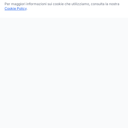
Per maggiori informazioni sui cookie che utilizziamo, consulta la nostra
Cookie Policy
.
Trova le migliori attività commerciali, negozi e servizi in tutta
Italia. Ricerca per categoria, brand, regione, provincia e città.
Facebook
Instagram
Twitter
ESPLORA