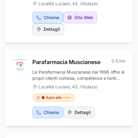
fornendo servizi completi in grado di
Località Luciani, 43
,
Vitulazio
grado di garantire sempre ai nostri clienti
soddisfare le esigenze della clientela.
benessere e comfort. Materiali di qualità e
Reperibile 24 ore su 24, si occupa di trasporti
provenienza italiana certificata.
Chiama
Sito Web
funebri nazionali, allestimento di camere
ardenti con eleganti addobbi, esumazioni,
Dettagli
tumulazioni, cremazioni, affissioni, disbrigo
pratiche. L'azienda si trova a Vitulazio in via
Luciani al civico 43 all'interno del Parco
Agorà.
0.5
km
Parafarmacia Muscianese
La Parafarmacia Muscianese dal 1996 offre ai
propri clienti cortesia, competenza e tanti
prodotti specifici per la cura della salute.
Località Luciani, 43
,
Vitulazio
Situata a Vitulazio (CE), la parafarmacia offre
inoltre farmaci veterinari, farmaci da banco,
🟠 Apre alle --:--
prodotti per l'igiene degli adulti e dei bambini,
prodotti per l'infanzia, integratori alimentari
Chiama
Dettagli
ed apparecchiature medicali. La Parafarmacia
Muscianese garantisce anche tutta la
consulenza necessaria alla scelta del prodotto
più adatto alle esigenze di ogni cliente.