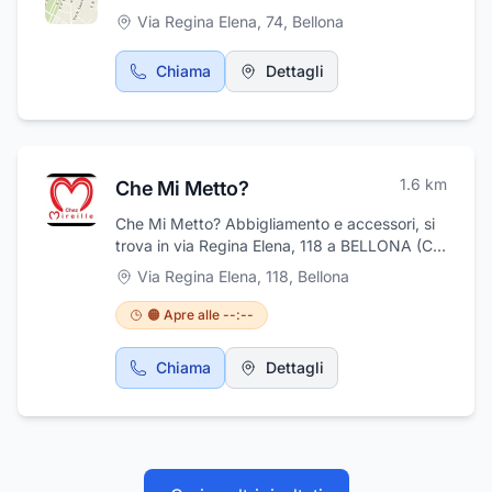
Via Regina Elena, 74
,
Bellona
Chiama
Dettagli
1.6
km
Che Mi Metto?
Che Mi Metto? Abbigliamento e accessori, si
trova in via Regina Elena, 118 a BELLONA (CE)
Che MI Metto? è un negozio di abbigliamento
Via Regina Elena, 118
,
Bellona
e accessori femminile, dove trovate la titolare
ELEONORA molto gentile e preparata sempre
🟠 Apre alle --:--
pronta a consigliarvi e mettervi al vostro agio
nel suo accogliente negozio, con
Chiama
Dettagli
abbigliamenti e accessori ad alta moda e di
tendenza.