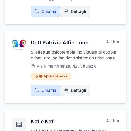
Chiama
Dettagli
0.2
km
Dott Patrizia Alfieri medico psicoterapeuta
Si effettua psicoterapia Individuale di coppia
e familiare, ad indirizzo sistemico relazionale.
Via Rimembranza, 42
,
Vitulazio
🟠 Apre alle --:--
Chiama
Dettagli
0.2
km
Kaf e Kof
Kaf & Kof, a Pontelatone, in provincia di