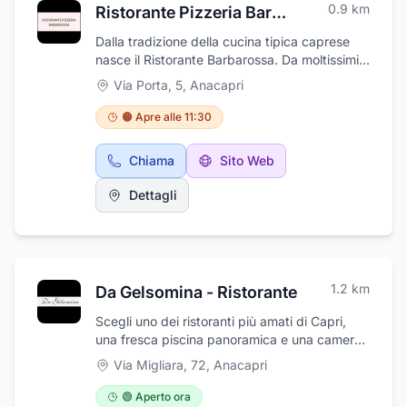
0.9
km
Ristorante Pizzeria Barbarossa
Dalla tradizione della cucina tipica caprese
nasce il Ristorante Barbarossa. Da moltissimi
anni, i capresi e gli ospiti dell'isola scelgono il
Via Porta, 5
,
Anacapri
Ristorante Barbarossa per un incontro, una
ricorrenza, una cena di lavoro. Il motivo è
🟠 Apre alle 11:30
semplice; piatti genuini fatti come una volta,
la cordialità e la professionalità del personale,
Chiama
Sito Web
un giusto rapporto tra la qualità delle pietanze
al giusto prezzo. Salvatore, Claudio e Vittorio
Dettagli
vi ringraziano per aver visitato il sito internet
del Ristorante Barbarossa.
1.2
km
Da Gelsomina - Ristorante
Scegli uno dei ristoranti più amati di Capri,
una fresca piscina panoramica e una camera
avvolta dal silenzio della campagna di
Via Migliara, 72
,
Anacapri
Anacapri. Ecco la tua vacanza Da Gelsomina.
Ad Anacapri c'è un posto magico: Da
🟢 Aperto ora