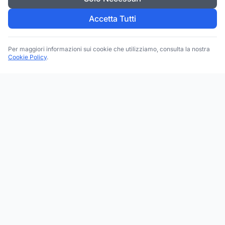
Accetta Tutti
Per maggiori informazioni sui cookie che utilizziamo, consulta la nostra
Cookie Policy
.
Trova le migliori attività commerciali, negozi e servizi in tutta
Italia. Ricerca per categoria, brand, regione, provincia e città.
Facebook
Instagram
Twitter