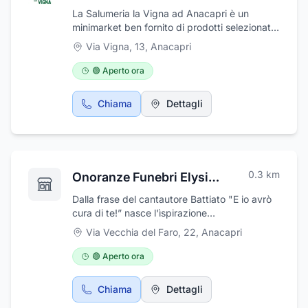
La Salumeria la Vigna ad Anacapri è un
minimarket ben fornito di prodotti selezionati
per ogni esigenza del cliente, per garantirgli il
Via Vigna, 13
,
Anacapri
meglio della freschezza, senza tralasciare la
convenienza. Presso il negozio potrai trovare
🟢 Aperto ora
tutto il necessario per preparare le tue ricette
preferite: gastronomia, salumeria, reparto
Chiama
Dettagli
ortofrutta, macelleria, bevande, prodotti
dolciari e molto altro. Tante proposte
gastronomiche preparate dal personale ed un
vasto assortimento di prodotti tipici locali,
aperto tutti i giorni ad orario continuato.
0.3
km
Onoranze Funebri Elysium
Dalla frase del cantautore Battiato "E io avrò
cura di te!” nasce l'ìspirazione
dell’innovazione della realtà lavorativa Elysium
Via Vecchia del Faro, 22
,
Anacapri
che, forte di un’esperienza di 25 anni, investe
tempo, energie e risorse per rendere ancora
🟢 Aperto ora
più professionale ed impeccabile il servizio .
Fondamentale è l’umiltà, la discrezione,
Chiama
Dettagli
l’attenzione verso il prossimo e l’eticità che da