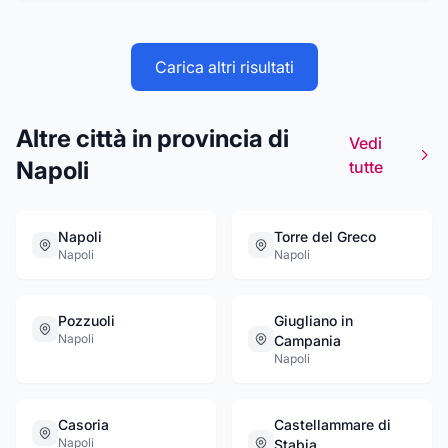
sostegno concreto alle famiglie in ogni giorno
dell’anno, 24 ore su 24. Rivolgetevi con
fiducia alla nostra professionalità; troverete
Carica altri risultati
competenza e tanta cortesia!!
Altre città in provincia di
Vedi
Napoli
tutte
Napoli
Torre del Greco
Napoli
Napoli
Pozzuoli
Giugliano in
Napoli
Campania
Napoli
Casoria
Castellammare di
Napoli
Stabia