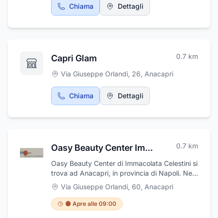
Chiama
Dettagli
0.7
km
Capri Glam
Via Giuseppe Orlandi, 26
,
Anacapri
Chiama
Dettagli
0.7
km
Oasy Beauty Center Immacolata Celestini
Oasy Beauty Center di Immacolata Celestini si
trova ad Anacapri, in provincia di Napoli. Nel
centro estetico si effettuano trattamenti
Via Giuseppe Orlandi, 60
,
Anacapri
estetici con laser, manicure, massaggi
estetici, massaggi dimagranti, depilazione,
🟠 Apre alle 09:00
sopracciglia, pedicure, cerette e trattamenti