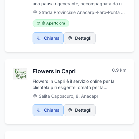
una pausa rigenerante, accompagnata da un
ottimo caffè e cornetti. Offre al cliente la
Strada Provinciale Anacarpi-Faro-Punta Carena, 20
possibilità di godere di una pausa rilassante in
un ambiente fine ed elegante. Potrete gustare
🟢 Aperto ora
gli ottimi prodotti, anche da banco, freddi,
aperitivi e snack, serviti da uno staff gentile e
Chiama
Dettagli
cordiale.
0.9
km
Flowers in Capri
Flowers In Capri è il servizio online per la
clientela più esigente, creato per la
realizzazione di addobbi floreali per ogni
Salita Caposcuro, 8
,
Anacapri
occasione: matrimoni, ricevimenti, open-
house, serate di gala e per abbellire i momenti
Chiama
Dettagli
più significativi, cogliendo la giusta
interpretazione di ogni singola personalità.
Valorizziamo con i nostri allestimenti chiese e
sale civili in occasione di cerimonie sponsali in
aggiunta al tradizionale servizio floreale.