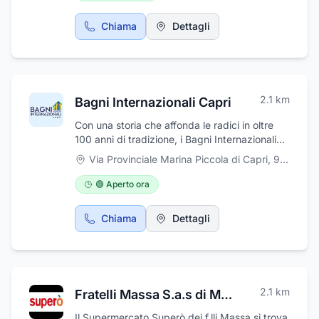
Gelsomina alla Migliera, il resort con b&b,
ristorante e piscina situato a pochi passi dallo
Chiama
Dettagli
scenografico belvedere della Migliera a picco
sul mare, uno dei più celebri dell'Isola
Azzurra. Un luogo unico per ritemprare spirito
e corpo, in una delle zone più belle e meno
conosciute di Capri.
2.1
km
Bagni Internazionali Capri
Con una storia che affonda le radici in oltre
100 anni di tradizione, i Bagni Internazionali
sono da generazioni un simbolo
Via Provinciale Marina Piccola di Capri, 95
,
Capri
dell’accoglienza caprese più autentica.
Gestito con passione dalla famiglia Albanese
🟢 Aperto ora
da ben quattro generazioni, lo stabilimento ha
saputo rinnovarsi nel tempo, mantenendo
Chiama
Dettagli
intatto lo spirito di familiarità, cura per l’ospite
e amore per il mare. Beach Club – Relax con
vista FaraglioniSu una superficie di oltre
3.000 mq, distribuiti su più livelli, i Bagni
Internazionali offrono un’esperienza balneare
2.1
km
Fratelli Massa S.a.s di Massa Aniello &C
unica nel suo genere. Le terrazze
panoramiche, il solarium, il lungomare e le
Il Supermercato Superò dei f.lli Massa si trova