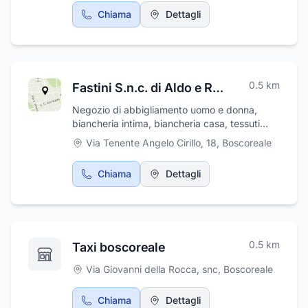
Chiama
Dettagli
0.5
km
Fastini S.n.c. di Aldo e Raffaele Fastini & C.
Negozio di abbigliamento uomo e donna,
biancheria intima, biancheria casa, tessuti
moda e arredo.
Via Tenente Angelo Cirillo, 18
,
Boscoreale
Chiama
Dettagli
0.5
km
Taxi boscoreale
Via Giovanni della Rocca, snc
,
Boscoreale
Chiama
Dettagli