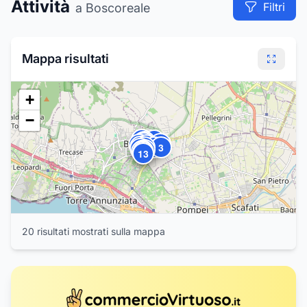
Attività
Filtri
a Boscoreale
Mappa risultati
+
−
17
18
19
2
8
10
9
4
20
5
16
6
1
3
15
7
11
14
12
13
20
risultat
i
mostrat
i
sulla mappa