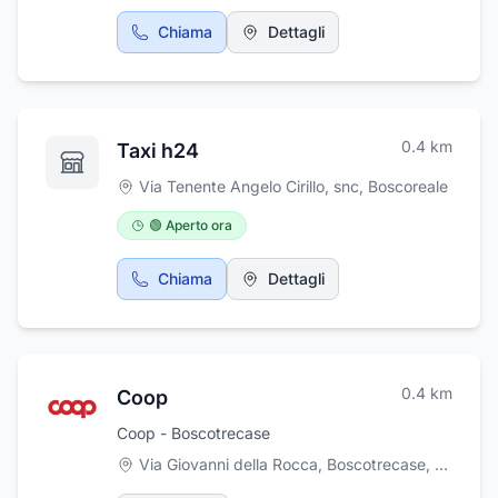
Chiama
Dettagli
0.4
km
Taxi h24
Via Tenente Angelo Cirillo, snc
,
Boscoreale
🟢 Aperto ora
Chiama
Dettagli
0.4
km
Coop
Coop - Boscotrecase
Via Giovanni della Rocca, Boscotrecase
,
Boscotr