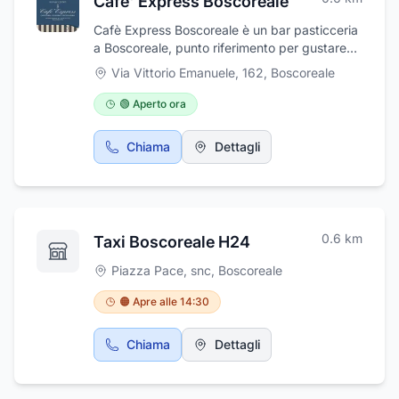
Cafe' Express Boscoreale
Cafè Express Boscoreale è un bar pasticceria
a Boscoreale, punto riferimento per gustare
ottime colazioni, pasticceria di qualità, gelati
Via Vittorio Emanuele, 162
,
Boscoreale
artigianali e sfiziosi aperitivi. Squisite bontà
dolci e salate da gustare in qualunque
🟢 Aperto ora
momento della giornata. Per una colazione
indimenticabile scegli uno dei cornetti caldi o
Chiama
Dettagli
tra croccanti sfogliate e morbidi pasticcini.
Cafè Express Boscoreale effettua anche
servizio catering per eventi e feste private. I
prodotti sono artigianali e prodotti nel
laboratorio di pasticceria e gelateria.
0.6
km
Taxi Boscoreale H24
Piazza Pace, snc
,
Boscoreale
🟠 Apre alle 14:30
Chiama
Dettagli