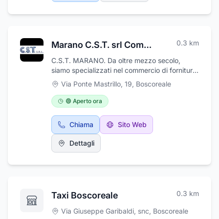
0.3
km
Marano C.S.T. srl Commercio Metalli Ingrosso e Dettaglio
C.S.T. MARANO. Da oltre mezzo secolo,
siamo specializzati nel commercio di forniture
di metalli, tubi carpenteria, lamiere
Via Ponte Mastrillo, 19
,
Boscoreale
coibentate, lamiere grecate, lamiere piane,
lamiere finta tegola, profili asolati per porte,
🟢 Aperto ora
policarbonato compatto, policarbonato
alveolare, carpenteria, profilati in ferro, ferro
Chiama
Sito Web
battuto, ferramenta e elettroutensili. Grazie
alla grande quantità di scorte, e personale
Dettagli
qualificato siamo in grado di offrire un servizio
puntuale ed accurato.
0.3
km
Taxi Boscoreale
Via Giuseppe Garibaldi, snc
,
Boscoreale