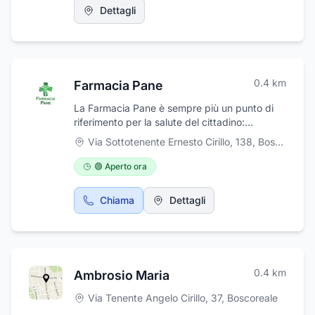
Dettagli
0.4
km
Farmacia Pane
La Farmacia Pane è sempre più un punto di
riferimento per la salute del cittadino:
attraverso l’offerta di prestazioni professionali
Via Sottotenente Ernesto Cirillo, 138
,
Boscoreale
eroga servizi oggi imprescindibili per la salute
della persona, come le prenotazioni CUP, il
🟢 Aperto ora
controllo della pressione, il controllo dell'udito
e il Test Glicemia e la realizzazione di
Chiama
Dettagli
preparazioni galeniche. Presso la Farmacia
Pane di Boscoreale (NA) è attivo anche un
servizio professionale di noleggio sanitari,
come bilance, stampelle tiralatte, aerosol.
0.4
km
Ambrosio Maria
Via Tenente Angelo Cirillo, 37
,
Boscoreale