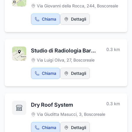
Via Giovanni della Rocca, 244
,
Boscoreale
Chiama
Dettagli
0.3
km
Studio di Radiologia Baron di Blasio Antonio & C. S.a.s. .
Via Luigi Oliva, 27
,
Boscoreale
Chiama
Dettagli
0.3
km
Dry Roof System
Via Giuditta Masucci, 3
,
Boscoreale
Chiama
Dettagli