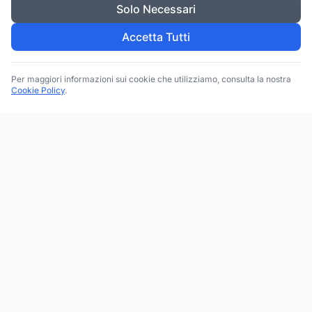
Solo Necessari
Accetta Tutti
Per maggiori informazioni sui cookie che utilizziamo, consulta la nostra
Cookie Policy
.
Trova le migliori attività commerciali, negozi e servizi in tutta
Italia. Ricerca per categoria, brand, regione, provincia e città.