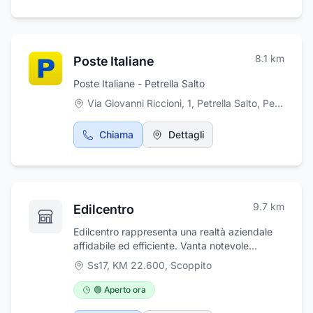
erboristici, prodotti per la cura e l'igiene della
Salto ed è reperibile 24h.
persona. La Farmacia Luccitti del dr. Vittorio
Luccitti, in via Marsicana 6, effettua anche
servizio di autoanalisi.
8.1
km
Poste Italiane
Poste Italiane - Petrella Salto
Via Giovanni Riccioni, 1, Petrella Salto
,
Petrella Salto
Chiama
Dettagli
9.7
km
Edilcentro
Edilcentro rappresenta una realtà aziendale
affidabile ed efficiente. Vanta notevole
esperienza, qualità nei servizi offerti e
Ss17, KM 22.600
,
Scoppito
personale competente oltre ad una vasta
gamma di prodotti specifici per le diverse
🟢 Aperto ora
esigenze. Ampio show room dove è possibile