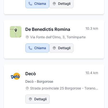
trovare prodotti tradizionali e prodotti
Chiama
Dettagli
innovativi, pavimenti, rivestimenti e parquet e
materiali per ogni tipo di soluzione. Inoltre,
caminetti, stufe a pellet, pavimentazioni
esterne, lucernari, VELUX, cartongesso,
impermeabilizzanti e tutta l'attrezzatura
10.3
km
De Benedictis Romina
necessaria per le lavorazioni. Per maggiori
informazioni potete visitare il sito
Via Fonte dell'Olmo, 3
,
Tornimparte
www.edilcentroitalia.it
Chiama
Dettagli
10.4
km
Decò
Decò - Borgorose
Strada provinciale 25 Borgorose - Torano, Borgorose
Dettagli