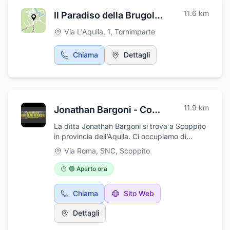
ringraziamento e partecipazione, trasporti
11.6
km
Il Paradiso della Brugola di Stefano e Franco Ludovici S.n.c.
funebri, decorazioni con addobbi floreali,
cremazione, pubblicazione di necrologi.
Via L'Aquila, 1
,
Tornimparte
Inoltre vi aiuterà con le pratiche cimiteriali e
stampa avvisi lutto, ringraziamento e
Chiama
Dettagli
partecipazione. Nel negozio potrete trovare
un vasto assortimento di casse funerarie di
legno, lapidi, portafiori, e altro. Reperibilità 24
ore.
11.9
km
Jonathan Bargoni - Commercio Rottami Ferro Metalli
La ditta Jonathan Bargoni si trova a Scoppito
in provincia dell’Aquila. Ci occupiamo di
recupero, raccolta, stoccaggio e commercio
Via Roma, SNC
,
Scoppito
di rottami ferrosi e metallici, di trasporto di
rottami in ferro e di metallo. Il carico, il
🟢 Aperto ora
trasporto e lo stoccaggio dei materiali
vengono svolti dal nostro personale con
Chiama
Sito Web
automezzi autorizzati dagli enti preposti.
Possediamo un'area attrezzata coperta,
Dettagli
adibita a magazzino e parco automezzi per il
trasporto dei materiali. Con gli anni la nostra