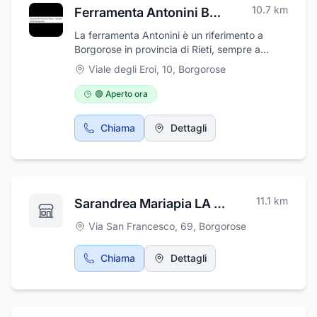
10.7
km
Ferramenta Antonini Borgorose
La ferramenta Antonini è un riferimento a
Borgorose in provincia di Rieti, sempre a
vostra disposizione nell'ambito della
Viale degli Eroi, 10
,
Borgorose
ferramenta, piccoli e grandi lavori domestici.
Al suo interno, infatti, oltre a trovare una
🟢 Aperto ora
consulenza qualificata, i clienti sono certi di
trovare esattamente l’articolo che cercano.
Chiama
Dettagli
Questo anche grazie alla professionalità ed
esperienza che da sempre contraddistingue il
negozio e il suo titolare, sempre attento alle
nuove tendenze e capace di tenersi
aggiornato sulle più attuali tecniche e prodotti
11.1
km
Sarandrea Mariapia LA PIAZZETTA
di ferramenta. Troverete inoltre mangimi per
animali e pellet di ottima qualità.
Via San Francesco, 69
,
Borgorose
Chiama
Dettagli