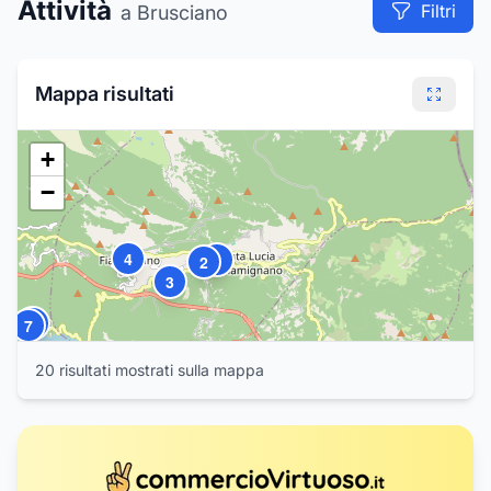
Attività
Filtri
a Brusciano
Mappa risultati
+
−
4
1
2
3
6
7
20
risultat
i
mostrat
i
sulla mappa
5