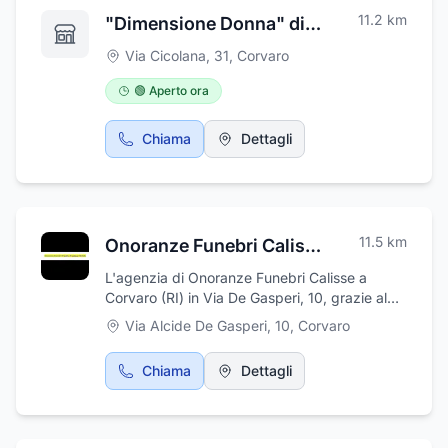
11.2
km
"Dimensione Donna" di Ester Tavani Parrucchiera
Via Cicolana, 31
,
Corvaro
🟢 Aperto ora
Chiama
Dettagli
11.5
km
Onoranze Funebri Calisse
L'agenzia di Onoranze Funebri Calisse a
Corvaro (RI) in Via De Gasperi, 10, grazie al
personale altamente qualificato e alla lunga
Via Alcide De Gasperi, 10
,
Corvaro
esperienza nel settore, siamo in grado di far
fronte ad ogni richiesta in tempi brevissimi,
Chiama
Dettagli
garantendo la massima professionalita? e
discrezione. L'agenzia di Onoranze Funebri
Calisse offre tutti i servizi per l'organizzazione
del rito funebre: affissione avvisi di lutto,