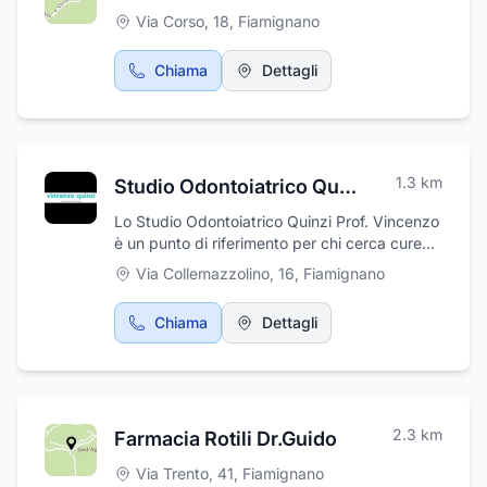
Via Corso, 18
,
Fiamignano
Chiama
Dettagli
1.3
km
Studio Odontoiatrico Quinzi Prof. Vincenzo
Lo Studio Odontoiatrico Quinzi Prof. Vincenzo
è un punto di riferimento per chi cerca cure
dentali complete e specializzate. Ci
Via Collemazzolino, 16
,
Fiamignano
occupiamo di ortodonzia e di tutti gli aspetti
legati alla crescita cranio-facciale, all'estetica
Chiama
Dettagli
facciale e dentale. Offriamo servizi di
chirurgia dentale, odontostomatologia,
ortognatodonzia e applicazione di apparecchi
ortodontici mobili, con soluzioni economiche
pensate per venire incontro alle esigenze dei
2.3
km
Farmacia Rotili Dr.Guido
pazienti. Tra le nostre aree di competenza,
troviamo anche l’odontoiatria estetica,
Via Trento, 41
,
Fiamignano
l'implantologia dentale, l’endodonzia, la