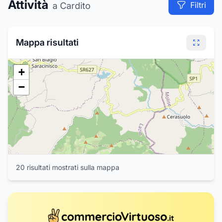
Attività
Filtri
a Cardito
Mappa risultati
+
−
20
risultat
i
mostrat
i
sulla mappa