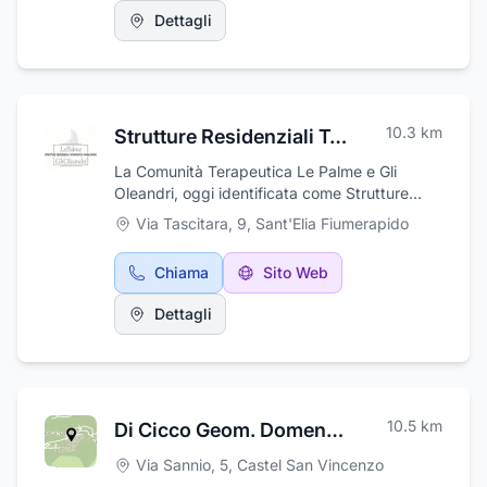
recupero, alla riabilitazione ed al
Dettagli
reinserimento nel tessuto sociale di persone
con gravi disagi mentali. È collocata all'interno
di una palazzina situata in una vasta area
verde, strutturata su due piani, dotata di ampi
ed accoglienti spazi per la vita comune;
10.3
km
Strutture Residenziali Terapeutico-Riabilitative Le Palme e Gli Oleandri
ospita 20 persone per piano, in camere
doppie o singole con servizi. Laboratori
La Comunità Terapeutica Le Palme e Gli
protetti, sale lettura e riunioni, cinema e
Oleandri, oggi identificata come Strutture
palestra completano gli spazi abitativi
Residenziale Terapeutico-Riabilitativa(SRTR),
Via Tascitara, 9
,
Sant'Elia Fiumerapido
comuni. Parte del terreno circostante è
ha iniziato la sua attività nel 1998, autorizzata
destinato alla floricoltura ed orticoltura. La
dalla Regione Lazio nel cui territorio è
struttura è integrata nel territorio del comune
Chiama
Sito Web
collocata. Svolge attività finalizzata al
di appartenenza che gli ospiti possono
recupero, alla riabilitazione ed al
raggiungere anche a piedi usufruendo dei
Dettagli
reinserimento nel tessuto sociale di persone
servizi cittadini, in modo da mantenere le
con gravi disagi mentali. È collocata all'interno
abitudini della vita quotidiana.
di una palazzina situata in una vasta area
verde, strutturata su due piani, dotata di ampi
ed accoglienti spazi per la vita comune;
10.5
km
Di Cicco Geom. Domenico
ospita 20 persone per piano, in camere
doppie o singole con servizi. Laboratori
Via Sannio, 5
,
Castel San Vincenzo
protetti, sale lettura e riunioni, cinema e