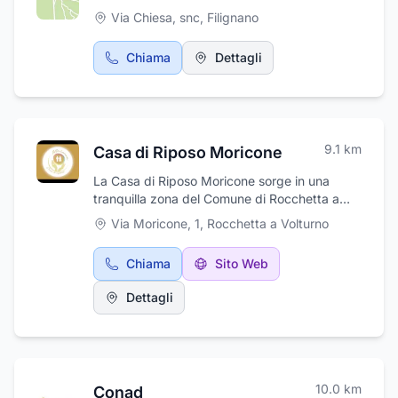
Via Chiesa, snc
,
Filignano
Chiama
Dettagli
9.1
km
Casa di Riposo Moricone
La Casa di Riposo Moricone sorge in una
tranquilla zona del Comune di Rocchetta a
Volturno. Si tratta di un presidio socio
Via Moricone, 1
,
Rocchetta a Volturno
sanitario assistenziale che accoglie persone
autosufficienti e non, per soggiorni
Chiama
Sito Web
temporanei e definitivi, garantendo dalle
prestazioni di tipo alberghiero ai servizi
Dettagli
specifici di carattere assistenziale, mirati al
recupero ed al miglioramento del grado di
autosufficienza degli ospiti. Divisa in nuclei
abitativi, la struttura offre servizio di
assistenza tutelare, servizio di animazione,
10.0
km
Conad
servizio pulizie, servizio lavanderia, servizio di