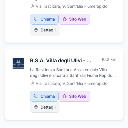
in provincia di Frosinone. La struttura ospita
Via Tascitara, 9
,
Sant'Elia Fiumerapido
anziani autosufficienti e non autosufficienti,
che vengono assistiti 24 ore su 24 da
Chiama
Sito Web
personale sanitario competente e il cui
servizio comprende supporto
Dettagli
psicologico/psicoterapeutico, sociale e
prestazioni per patologie croniche invalidanti.
La residenza è dotata di giardino attrezzato,
sala tv e personale altamente qualificato in
grado di far fronte alle esigenze degli ospiti.
10.2
km
R.S.A. Villa degli Ulivi - Residenza Sanitaria Assistenziale Accreditata
La Residenza Sanitaria Assistenziale Villa
degli Ulivi è situata a Sant'Elia Fiume Rapido,
in provincia di Frosinone. La struttura ospita
Via Tascitara, 9
,
Sant'Elia Fiumerapido
anziani autosufficienti e non autosufficienti,
che vengono assistiti 24 ore su 24 da
Chiama
Sito Web
personale sanitario competente e il cui
servizio comprende supporto
Dettagli
psicologico/psicoterapeutico, sociale e
prestazioni per patologie croniche invalidanti.
La residenza è dotata di giardino attrezzato,
sala tv e personale altamente qualificato in