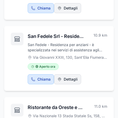
Chiama
Dettagli
10.9
km
San Fedele Srl - Residenza per Anziani
San Fedele - Residenza per anziani - è
specializzata nei servizi di assistenza agli
anziani autosufficienti e parzialmente
Via Giovanni XXIII, 130
,
Sant'Elia Fiumerapido
autosufficienti
🟢 Aperto ora
Chiama
Dettagli
11.0
km
Ristorante da Oreste e Maria
Via Nazionale 13 Stada Statale Ss, 158
,
Colli a Vo