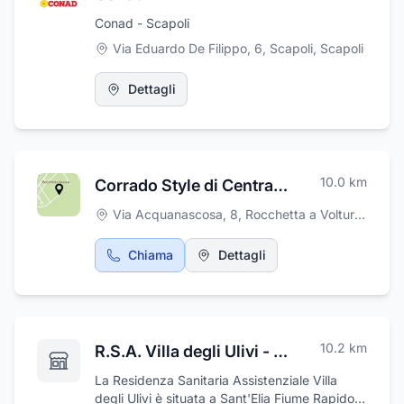
preparazione e somministrazione pasti. Nella
Conad - Scapoli
struttura ci saranno le figure professionali
Via Eduardo De Filippo, 6, Scapoli
,
Scapoli
qualificate: Operatore socio sanitario,
Infermieristica, Psicologo. Ogni domenica
nella casa di cura Moricone verrà celebrata la
Dettagli
Santa Messa, l'assistenza religiosa è
assicurata a tutti i degenti che ne facciano
richiesta, grazie all’ausilio di personale
religioso esterno. I responsabili di struttura
sono Giusy Montenero e Toni Spaziano.
10.0
km
Corrado Style di Centracchio Corrado
Via Acquanascosa, 8
,
Rocchetta a Volturno
Chiama
Dettagli
10.2
km
R.S.A. Villa degli Ulivi - Residenza Sanitaria Assistenziale Accreditata
La Residenza Sanitaria Assistenziale Villa
degli Ulivi è situata a Sant'Elia Fiume Rapido,