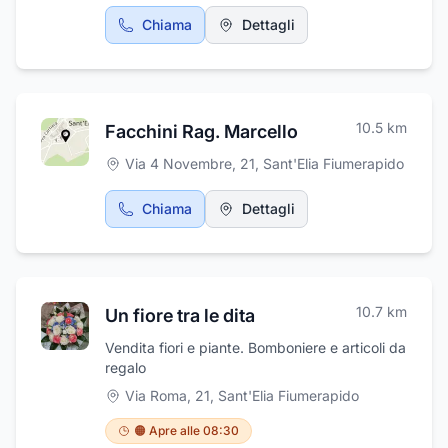
palestra completano gli spazi abitativi
Chiama
Dettagli
comuni. Parte del terreno circostante è
destinato alla floricoltura ed orticoltura. La
struttura è integrata nel territorio del comune
di appartenenza che gli ospiti possono
raggiungere anche a piedi usufruendo dei
10.5
km
servizi cittadini, in modo da mantenere le
Facchini Rag. Marcello
abitudini della vita quotidiana.
Via 4 Novembre, 21
,
Sant'Elia Fiumerapido
Chiama
Dettagli
10.7
km
Un fiore tra le dita
Vendita fiori e piante. Bomboniere e articoli da
regalo
Via Roma, 21
,
Sant'Elia Fiumerapido
🟠 Apre alle 08:30