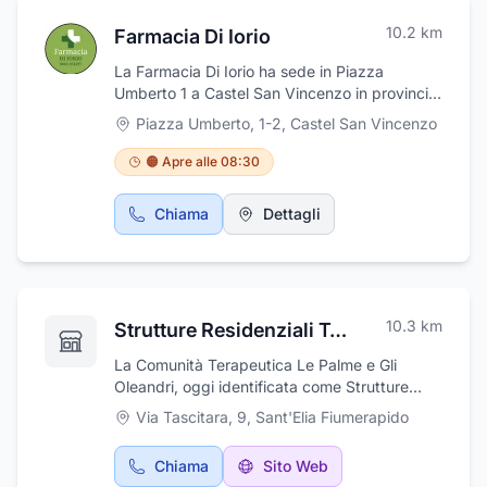
grado di far fronte alle esigenze degli ospiti.
10.2
km
Farmacia Di Iorio
La Farmacia Di Iorio ha sede in Piazza
Umberto 1 a Castel San Vincenzo in provincia
di Isernia. Nella farmacia, che si avvale di uno
Piazza Umberto, 1-2
,
Castel San Vincenzo
staff professionale ed attento alle esigenze
del cliente, potrete trovare una vasta gamma
🟠 Apre alle 08:30
di prodotti per la dermocosmesi, prodotti
omeopatici e per la prima infanzia.
Chiama
Dettagli
10.3
km
Strutture Residenziali Terapeutico-Riabilitative Le Palme e Gli Oleandri
La Comunità Terapeutica Le Palme e Gli
Oleandri, oggi identificata come Strutture
Residenziale Terapeutico-Riabilitativa(SRTR),
Via Tascitara, 9
,
Sant'Elia Fiumerapido
ha iniziato la sua attività nel 1998, autorizzata
dalla Regione Lazio nel cui territorio è
Chiama
Sito Web
collocata. Svolge attività finalizzata al