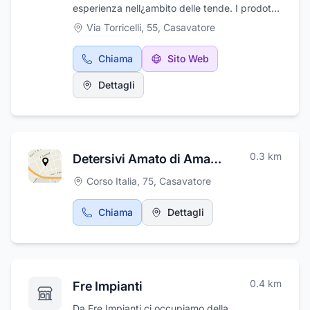
esperienza nell¿ambito delle tende. I prodotti
offerti sono: le tende alla veneziana da 50, 35,
Via Torricelli, 55
,
Casavatore
25, 15 m/m, tende a rullo verticali in tessuto e
PVC, tende da sole per negozi e condomini,
Chiama
Sito Web
porte a soffietto in legno e plastica, tapparelle
in PVC, in alluminio e acciaio(poliespans) e
Dettagli
box doccia. La ditta effettua il montaggio di
zanzariere.
0.3
km
Detersivi Amato di Amato Giuseppe
Corso Italia, 75
,
Casavatore
Chiama
Dettagli
0.4
km
Fre Impianti
Da Fre Impianti ci occupiamo della