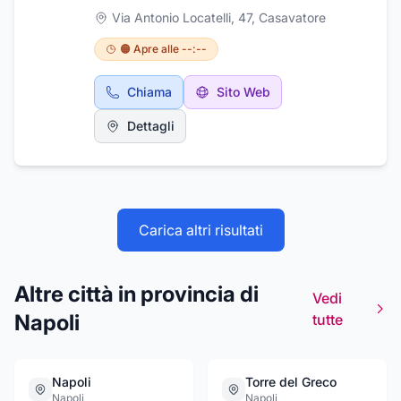
Con la giusta consulenza, e un FOCUS sui
Via Antonio Locatelli, 47
,
Casavatore
tratti somatici avremo un HAIRPLAN adatto
alle tue esigenze. TI ASPETTIAMO PER
🟠 Apre alle --:--
UN'ESPERIENZA DI BELLEZZA IN UN
AMBIENTE ACCOGLIENTE E RILASSANTE.
Chiama
Sito Web
Coppola Concept si trova a Casavatore in Via
Antonio Locatelli, 47
Dettagli
Carica altri risultati
Altre città in provincia di
Vedi
Napoli
tutte
Napoli
Torre del Greco
Napoli
Napoli