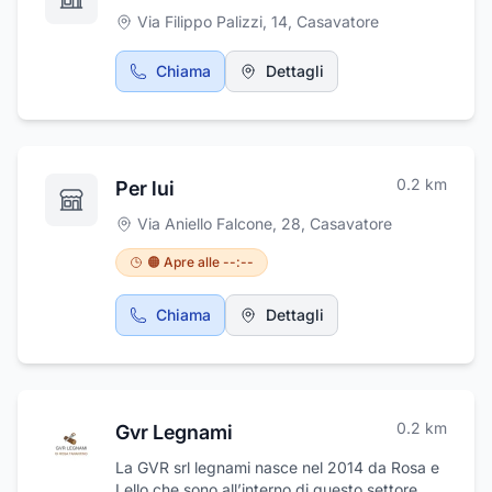
Via Filippo Palizzi, 14
,
Casavatore
Chiama
Dettagli
0.2
km
Per lui
Via Aniello Falcone, 28
,
Casavatore
🟠 Apre alle --:--
Chiama
Dettagli
0.2
km
Gvr Legnami
La GVR srl legnami nasce nel 2014 da Rosa e
Lello che sono all’interno di questo settore