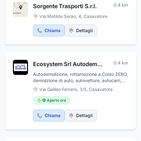
0.4
km
Sorgente Trasporti S.r.l.
Via Matilde Serao, 4
,
Casavatore
Chiama
Dettagli
0.4
km
Ecosystem Srl Autodemolizioni
Autodemolizione, rottamazione a Costo ZERO,
demolizione di auto, autovetture, autocarri,
rimorchi e semirimorchi. Ritiro del mezzo
Via Galileo Ferraris, 3/5
,
Casavatore
presso qualsiasi indirizzo in Campania senza
costi, radiazione dal PRA gratuita, vendita di
🟢 Aperto ora
ricambi per auto di tutte le marche, usato in
ottime condizioni ed ai prezzi più bassi del
Chiama
Dettagli
web, spedizione dei ricambi in tutta Italia con
corriere espresso. Gestione di pratiche di
demolizione, ritiro, cancellazione e
demolizione al PR. Da Ecosystem