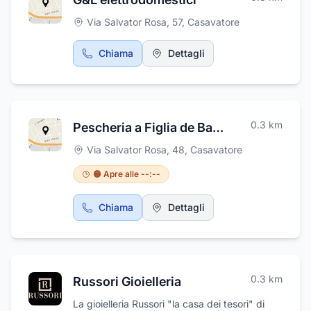
rivolgersi alla clientela abituale, vuole
giorno per giorno . Al fine di rendere al top il
rivolgersi ad un target ancora più ampio
Via Salvator Rosa, 57
,
Casavatore
packaging e migliorare le vendite , grazie ai
cercando così di accontentare nuovi privati in
clienti sempre più soddisfatti .Unica sede in
modo tale da far conoscere il loro nome un pò
Chiama
Dettagli
Via Circumvallazione Esterna, 38 - 80020
dappertutto.
Casavatore (NA)
0.3
km
Pescheria a Figlia de Bambiniello
Via Salvator Rosa, 48
,
Casavatore
🟠 Apre alle --:--
Chiama
Dettagli
0.3
km
Russori Gioielleria
La gioielleria Russori "la casa dei tesori" di