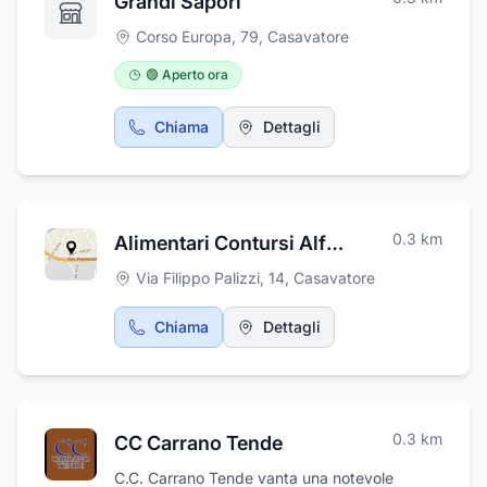
Grandi Sapori
2 - 80020 Casavatore (NA)
Corso Europa, 79
,
Casavatore
🟢 Aperto ora
Chiama
Dettagli
0.3
km
Alimentari Contursi Alfonso
Via Filippo Palizzi, 14
,
Casavatore
Chiama
Dettagli
0.3
km
CC Carrano Tende
C.C. Carrano Tende vanta una notevole