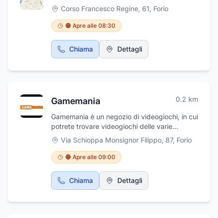
Corso Francesco Regine, 61
,
Forio
🟠 Apre alle 08:30
Chiama
Dettagli
0.2
km
Gamemania
Gamemania è un negozio di videogiochi, in cui
potrete trovare videogiochi delle varie
console come ps5/4, Xbox, Nintendo switch,
Via Schioppa Monsignor Filippo, 87
,
Forio
console, abbigliamento legato ai personaggi
dei cartoni e dei videogiochi, giochi da tavolo
🟠 Apre alle 09:00
e tante altre novità! Inoltre valutiamo il tuo
usato e per qualsiasi problema sulle console
Chiama
Dettagli
c'è anche l'assistenza di riparazione o di
sostituzione del prodotto.