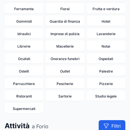
Ferramenta
Fiorai
Frutta e verdura
Gommisti
Guardia di finanza
Hotel
Idraulici
Imprese di pulizia
Lavanderie
Librerie
Macellerie
Notai
Oculisti
Onoranze funebri
Ospedali
Ostelli
Outlet
Palestre
Parrucchiere
Pescherie
Pizzerie
Ristoranti
Sartorie
Studio legale
Supermercati
Attività
Filtri
a Forio