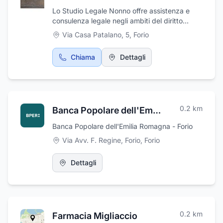
in perfette condizioni, dotate di tutto
Lo Studio Legale Nonno offre assistenza e
l’equipaggiamento per rendere comoda e
consulenza legale negli ambiti del diritto
sicura la navigazione e per garantirvi il
civile, diritto amministrativo e penale. Più
Via Casa Patalano, 5
,
Forio
massimo comfort in mare. Si eseguono tour di
precisamente lo studio legale Nonno si
Ischia e Procida.
occupa di diritti reali, diritto di famiglia e dei
Chiama
Dettagli
minori, locazioni, immobiliare, diritto del lavoro
e previdenza, locazioni, assistenza
contrattuale, volontaria giurisdizione, edilizia
ed urbanistica, successioni, responsabilità
civile e risarcimento danni.Lo studio si avvale
0.2
km
Banca Popolare dell'Emilia Romagna
di personale qualificato e competente atto a
soddisfare le vostre esigenze. Lo studio
Banca Popolare dell'Emilia Romagna - Forio
riceve previo appuntamento telefonico.
Via Avv. F. Regine, Forio
,
Forio
Dettagli
0.2
km
Farmacia Migliaccio