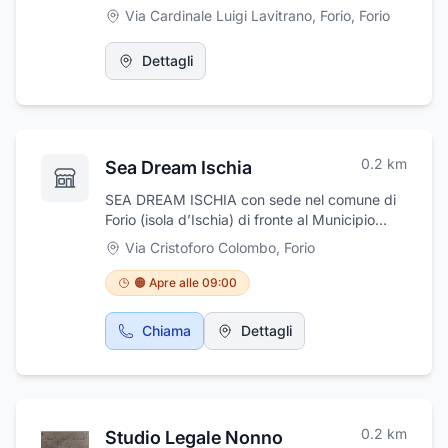
Via Cardinale Luigi Lavitrano, Forio
,
Forio
Dettagli
0.2
km
Sea Dream Ischia
SEA DREAM ISCHIA con sede nel comune di
Forio (isola d’Ischia) di fronte al Municipio
fornisce servizi per la nautica da diporto.
Via Cristoforo Colombo
,
Forio
Noleggio e locazione di imbarcazioni,
gommoni, gozzi, con o senza skipper, gite
🟠 Apre alle 09:00
turistiche in barca, taxi boat, escursioni
private nei luoghi più incantevoli di Ischia,
Chiama
Dettagli
Procida e del Golfo di Napoli. L’entusiasmo e
la passione per il mare permettono a Sea
Dream Ischia di soddisfare sia le esigenze di
navigatori esperti sia di coloro che si
avvicinano per la prima volta al mondo della
0.2
km
Studio Legale Nonno
nautica. La flotta è composta da imbarcazioni