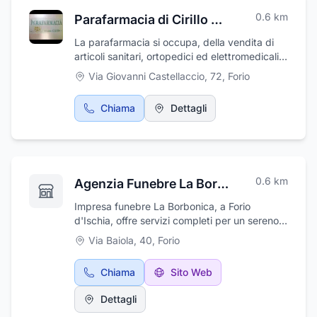
del mare, della terra, e del cielo di Ischia. Su
0.6
km
Parafarmacia di Cirillo Annunziata
ordinazione la possibilità di soggetti
personalizzati in ricordo di questa bella terra.
La parafarmacia si occupa, della vendita di
articoli sanitari, ortopedici ed elettromedicali.
Vasta scelta di prodotti dietetici per bambini
Via Giovanni Castellaccio, 72
,
Forio
delle migliori marche. Vasta scelta di prodotti
dietetici per bambini delle migliori marche.
Chiama
Dettagli
Aiutiamo e consigliamo i propri clienti, nella
scelta del prodotto giusto, per risolvere varie
problematiche tra cui problemi specifici della
pelle, anche in seguito a trattamenti.
0.6
km
Agenzia Funebre La Borbonica
Impresa funebre La Borbonica, a Forio
d'Ischia, offre servizi completi per un sereno
trapasso, offrendo esperienza, diligenza e
Via Baiola, 40
,
Forio
disponibilità nell'organizzazione del servizio
funebre. Recupero salme, vestizione e
Chiama
Sito Web
composizione salme, trasporti nazionali e
internazionali, arredo lapidi e tombe,
Dettagli
esumazioni, traslazioni, necrologie su