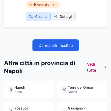
assistenza alle imprese, bilanci, consulenza
🟠 Apre alle --:--
societaria. Lo studio commerciale Castaldi
rag. Tommaso opera con professionalità a
Chiama
Dettagli
Forio in Via Monterone, 77 è reperibile al
numero telefonico (081)19368737. Orario di
apertura al pubblico dal lunedì al venerdì dalle
09:30 alle 13:30 - dalle 16:30 alle 20:30.
Carica altri risultati
Altre città in provincia di
Vedi
Napoli
tutte
Napoli
Torre del Greco
Napoli
Napoli
Pozzuoli
Giugliano in