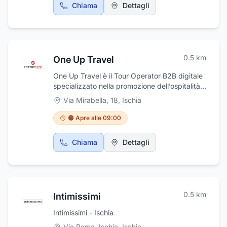
Chiama
Dettagli
0.5
km
One Up Travel
One Up Travel è il Tour Operator B2B digitale
specializzato nella promozione dell’ospitalità
Italiana e dello sviluppo del territorio.
Via Mirabella, 18
,
Ischia
🟠 Apre alle 09:00
Chiama
Dettagli
0.5
km
Intimissimi
Intimissimi - Ischia
Via Roma, Ischia
,
Ischia