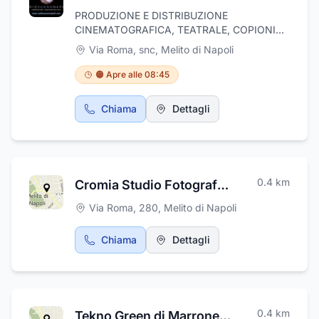
PRODUZIONE E DISTRIBUZIONE
CINEMATOGRAFICA, TEATRALE, COPIONI
SCENEGGIATURE, CONCERTI, EVENTI IN
Via Roma, snc
,
Melito di Napoli
GENERE, MUSICA, STAZIONE RADIOFONICA,
TV RADIOSUONONAPOLI
🟠 Apre alle 08:45
Chiama
Dettagli
0.4
km
Cromia Studio Fotografico di Sergio De Vivo
Via Roma, 280
,
Melito di Napoli
Chiama
Dettagli
0.4
km
Tekno Green di Marrone Raffaele