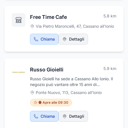
prodotto.
5.8
km
Free Time Cafe
Via Pietro Maroncelli, 47
,
Cassano all'Ionio
Chiama
Dettagli
5.9
km
Russo Gioielli
Russo Gioielli ha sede a Cassano Allo Ionio. Il
negozio può vantare oltre 15 anni di
esperienza nel settore della vendita di gioielli,
Ponte Nuovo, 113
,
Cassano all'Ionio
oggetti preziosi ed articoli regalo, argenteria
ed orologeria per qualsiasi occasione.
🟠 Apre alle 09:30
Propone anche bomboniere e lista nozze.
Offriamo oggettistica e manufatti dei migliori
Chiama
Dettagli
fabbricanti del settore argentieri. Presso il
negozio troverai uno staff pronto ad