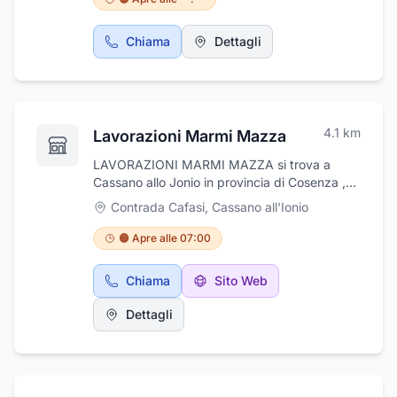
struttura, moderna e all'avanguardia, offre
una vasta gamma di Servizi Veterinari e si
Chiama
Dettagli
avvale anche della collaborazione di Medici
Veterinari Specialisti. Sabato solo su
appuntamento, per maggiori informazioni
contattate al numero telefonico.
4.1
km
Lavorazioni Marmi Mazza
LAVORAZIONI MARMI MAZZA si trova a
Cassano allo Jonio in provincia di Cosenza ,
nasce come laboratorio a conduzione
Contrada Cafasi
,
Cassano all'Ionio
familiare. Oggi il nostro nome è sinonimo di
qualità superiore e siamo leader indiscussi
🟠 Apre alle 07:00
nella fornitura e lavorazione di marmi, graniti,
onici, alabastri e pietre naturali semipreziose.
Chiama
Sito Web
Il nostro è un marchio di assoluto prestigio a
livello nazionale ed internazionale, in grado di
Dettagli
offrire a chi cerca l'eccellenza le più pregiate
e originali soluzioni per rivestimenti,
pavimenti, ambientazioni d'ogni genere e, in
particolare, per la sala da bagno. A fare la
differenza con i competitori è la nostra