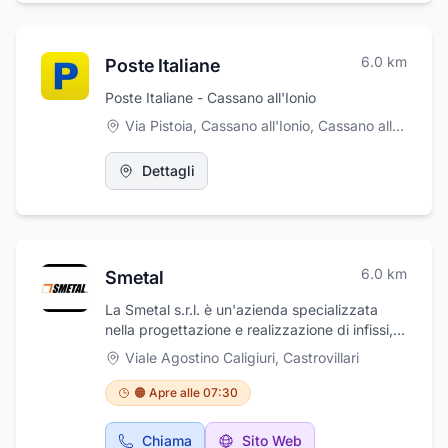
accogliere le tue richieste proponendoti le
migliori soluzioni e garantendoti una
soddisfacente esperienza di acquisto. Ci trovi
6.0
km
Poste Italiane
in Ponte Nuovo, 113.
Poste Italiane - Cassano all'Ionio
Via Pistoia, Cassano all'Ionio
,
Cassano all'Ionio
Dettagli
6.0
km
Smetal
La Smetal s.r.l. è un'azienda specializzata
nella progettazione e realizzazione di infissi,
serramenti, grondaie, capannoni e tanto altro
Viale Agostino Caligiuri
,
Castrovillari
ancora. L'azienda è specializzata nel settore
della carpenteria metallica, professionisti nella
🟠 Apre alle 07:30
progettazione e realizzazione di infissi e
serramenti, per garantire la massima
Chiama
Sito Web