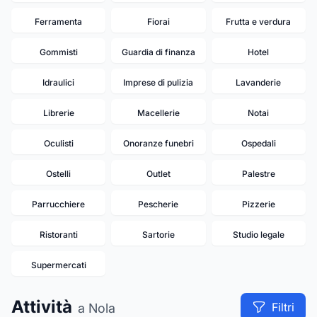
Ferramenta
Fiorai
Frutta e verdura
Gommisti
Guardia di finanza
Hotel
Idraulici
Imprese di pulizia
Lavanderie
Librerie
Macellerie
Notai
Oculisti
Onoranze funebri
Ospedali
Ostelli
Outlet
Palestre
Parrucchiere
Pescherie
Pizzerie
Ristoranti
Sartorie
Studio legale
Supermercati
Attività
Filtri
a Nola