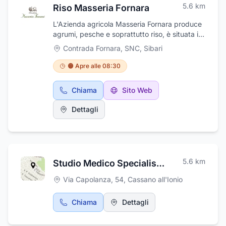
5.6
km
Riso Masseria Fornara
L'Azienda agricola Masseria Fornara produce
agrumi, pesche e soprattutto riso, è situata in
Calabria nella Piana di Sibari. La produzione
Contrada Fornara, SNC
,
Sibari
di questo importante cereale fu iniziata nel
1984 dall'attuale proprietario su un'area di 60
🟠 Apre alle 08:30
ettari. La varietà che si coltiva è Carnaroli.
Riso Superfino per eccellenza, il Carnaroli
Chiama
Sito Web
prodotto dalla Masseria Fornara, a
prescindere dalle capacità del cuoco, non
Dettagli
tradisce mai nella preparazione di risotti per
l'eccezionale ricchezza di amilosio, rilascia
poco amido e si mantiene vivo, assorbendo
con ottima capacità ogni condimento. Ha un
sapore ed un aroma tutto particolare grazie al
5.6
km
Studio Medico Specialistico Dott. Russo
sole che irradia questa regione e permette al
riso di maturare al punto giusto. Il sistema di
Via Capolanza, 54
,
Cassano all'Ionio
lavorazione del riso Masseria Fornara è del
tutto artigianale proprio per mantenere quelle
Chiama
Dettagli
che sono le tradizioni della lavorazione del
riso, ma soprattutto non modificando le
sostanze organolettiche e nutritive del