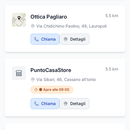
5.5
km
Ottica Pagliaro
Via Chidichimo Paolino, 49
,
Lauropoli
Chiama
Dettagli
5.5
km
PuntoCasaStore
Via Sibari, 46
,
Cassano all'Ionio
🟠 Apre alle 09:00
Chiama
Dettagli