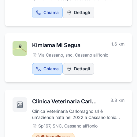
Chiama
Dettagli
1.6
km
Kimiama Mi Segua
Via Cassano, snc
,
Cassano all'Ionio
Chiama
Dettagli
3.8
km
Clinica Veterinaria Carlomagno
Clinica Veterinaria Carlomagno srl è
un'azienda nata nel 2022 a Cassano Ionio
(CS), dall'esigenza di tutelare con
Sp167, SNC
,
Cassano all'Ionio
professionalità, determinazione e costanza la
salute e il benessere degli animali. La
🟠 Apre alle --:--