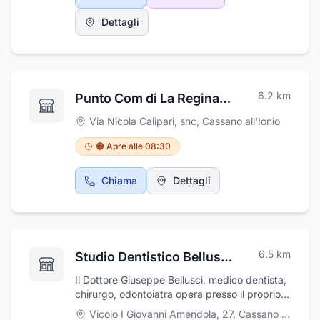
sicurezza e qualità dei prodotti finali. La
Smetal s.r.l. ha effettuato un percorso
Dettagli
evolutivo che le ha permesso di posizionarsi
sul mercato come una delle principali realtà
europee nel settore delle chiusure civili e
industriali. Nella produzione rientrano
basculanti in lamiera zincata, basculanti in
6.2
km
Punto Com di La Regina Filomena
legno, basculanti coibentate, portoni sezionali
civili e industriali, serrande avvolgibili cieche,
Via Nicola Calipari, snc
,
Cassano all'Ionio
tubolari e a maglia, porte REI, multiuso e per
cantine, portoni scorrevoli in lamiera e
🟠 Apre alle 08:30
coibentati e portoni a libro.
Chiama
Dettagli
6.5
km
Studio Dentistico Bellusci Dr. Giuseppe
Il Dottore Giuseppe Bellusci, medico dentista,
chirurgo, odontoiatra opera presso il proprio
studio di Cassano e nello studio di Firmo in v.
Vicolo I Giovanni Amendola, 27
,
Cassano all'Ionio