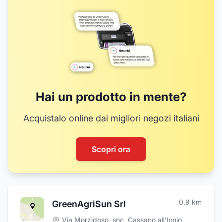
Hai un prodotto in mente?
Acquistalo online dai migliori negozi italiani
Scopri ora
0.9
km
GreenAgriSun Srl
Via Morzidoso, snc
,
Cassano all'Ionio