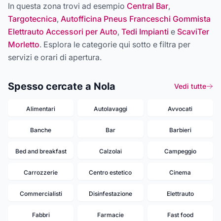
In questa zona trovi ad esempio
Central Bar
,
Targotecnica
,
Autofficina Pneus Franceschi Gommista
Elettrauto Accessori per Auto
,
Tedi Impianti
e
ScaviTer
Morletto
. Esplora le categorie qui sotto e filtra per
servizi e orari di apertura.
Spesso cercate a Nola
Vedi tutte
Alimentari
Autolavaggi
Avvocati
Banche
Bar
Barbieri
Bed and breakfast
Calzolai
Campeggio
Carrozzerie
Centro estetico
Cinema
Commercialisti
Disinfestazione
Elettrauto
Fabbri
Farmacie
Fast food