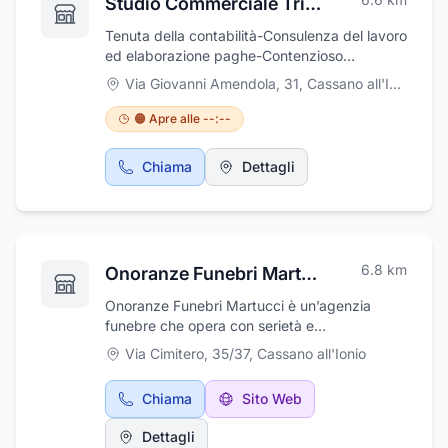
Studio Commerciale Tributario Graziadio Dott. Giuseppe
Tenuta della contabilità-Consulenza del lavoro
ed elaborazione paghe-Contenzioso
tributario-Revisione contabile e legale-
Via Giovanni Amendola, 31
,
Cassano all'Ionio
🟠 Apre alle --:--
Chiama
Dettagli
6.8
km
Onoranze Funebri Martucci
Onoranze Funebri Martucci è un’agenzia
funebre che opera con serietà e
professionalità con l’obiettivo di offrire ai
Via Cimitero, 35/37
,
Cassano all'Ionio
clienti un servizio di qualità e completo,
sgravandoli anche dall’onere del disbrigo
Chiama
Sito Web
delle pratiche funerarie e di pratiche
comunali. Si occupa di tutti gli aspetti relativi
Dettagli
all’organizzazione dei funerali: ricomposizione