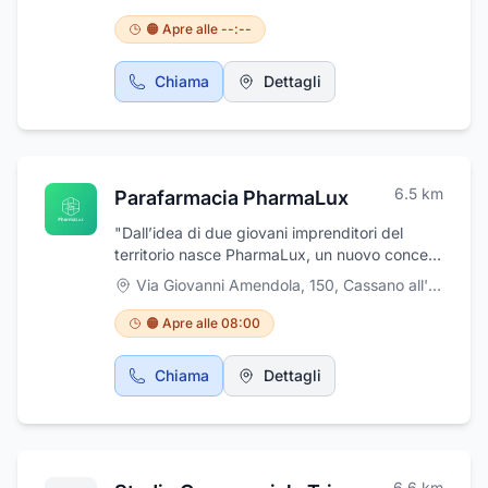
Cavour. Specializzato in implantologia e
pedodonzia, odontoiatria odontoiatria
🟠 Apre alle --:--
conservativa odontoiatria conservativa per
bambini protesi dentarie mobili protesi
Chiama
Dettagli
dentarie fisse implantologia estetica dentale
endodonzia ortodonzia odontoiatria estetica.
Riceve su appuntamento contattando il cell.
335 5245851.
6.5
km
Parafarmacia PharmaLux
"Dall’idea di due giovani imprenditori del
territorio nasce PharmaLux, un nuovo concept
di parafarmacia attento alla salute e al
Via Giovanni Amendola, 150
,
Cassano all'Ionio
benessere della persona"
🟠 Apre alle 08:00
Chiama
Dettagli
6.6
km