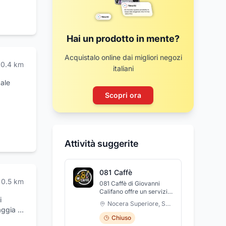
Hai un prodotto in mente?
Acquistalo online dai migliori negozi
0.4
km
italiani
gale
Scopri ora
Attività suggerite
081 Caffè
0.5
km
081 Caffè di Giovanni
Califano offre un servizio
i
di caffetteria, tabaccheria
Nocera Superiore
,
Salerno
e ricevitoria. Ogni giorno
aggia di
potete gustare ottime
Chiuso
 offre
colazioni, ottimi aperitivi