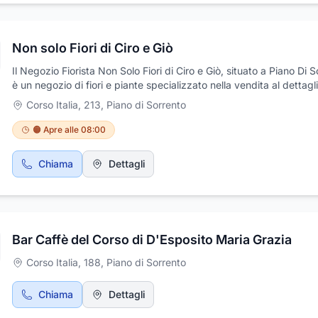
Non solo Fiori di Ciro e Giò
Il Negozio Fiorista Non Solo Fiori di Ciro e Giò, situato a Piano Di 
è un negozio di fiori e piante specializzato nella vendita al dettagli
fiori, creazione di addobbi floreali delle seguenti tematiche: per
Corso Italia, 213
,
Piano di Sorrento
matrimoni, per chiese, per feste. Non Solo Fiori di Ciro e Giò semp
attenti alle esigenze del cliente offrendo ottimi suggerimenti per tu
🟠 Apre alle 08:00
altre ricorrenze, composizioni regalo e floreali con piante o fiori rec
servizi di giardinaggio, arredo urbano, piante da esterno e appart
Chiama
Dettagli
Visitate il nostro negozio oppure contattateci per qualsiasi vostra
esigenza ai numeri 081 8787253 o allo 333 2835216.
Bar Caffè del Corso di D'Esposito Maria Grazia
Corso Italia, 188
,
Piano di Sorrento
Chiama
Dettagli