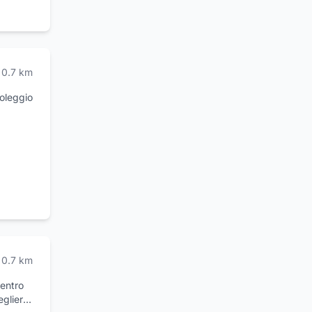
0.7
km
oleggio
0.7
km
centro
egliere