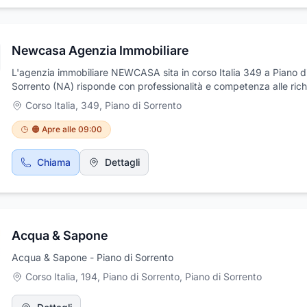
Newcasa Agenzia Immobiliare
L'agenzia immobiliare NEWCASA sita in corso Italia 349 a Piano d
Sorrento (NA) risponde con professionalità e competenza alle rich
alle esigenze della propria clientela. La nostra agenzia vanta
Corso Italia, 349
,
Piano di Sorrento
un'esperienza ventennale in ambito immobiliare, con formazione
professionale nel settore presso agenzie autonome e franchising.
🟠 Apre alle 09:00
Costantemente aggiornata con le nuove esigenze di mercato, è i
di garantire alla clientela non solo l’opportunità d’incontro tra co
Chiama
Dettagli
e venditore (grazie alla propria fittissima rete di contatti), ma sopr
l’assistenza, a partire dalla valutazione della proposta, la consule
i mutui con professionisti del settore, fino al rogito notarile e nell'it
compravendita, in caso di eventuali ristrutturazioni e documentazi
obbligatorie, Affidati ai nostri collaboratori, troveremo insieme la 
Acqua & Sapone
tuoi sogni.
Acqua & Sapone - Piano di Sorrento
Corso Italia, 194, Piano di Sorrento
,
Piano di Sorrento