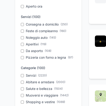
Aperto ora
Servizi (
100
)
Consegna a domicilio
(
250
)
Feste di compleanno
(
160
)
Noleggio auto
(
145
)
Aperitivi
(
119
)
Da asporto
(
108
)
Pizzeria con forno a legna
(
97
)
Take away
(
93
)
Categorie (
100
)
Assistenza tecnica
(
91
)
Servizi
(
2220
)
Autonoleggio a breve
(
76
)
periodo
Abitare e arredare
(
2000
)
Parcheggio
Salute e bellezza
(
74
)
(
1504
)
Organizzazione eventi
Muoversi e viaggiare
(
1442
(
72
)
)
Ristrutturazione
Shopping e vestire
(
1069
)
(
72
)