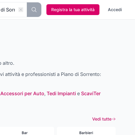
Registra la tua attività
Accedi
 altro.
ovi attività e professionisti a
Piano di Sorrento
:
 Accessori per Auto
,
Tedi Impianti
e
ScaviTer
Vedi tutte
Bar
Barbieri