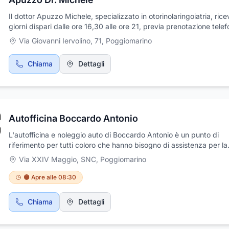
Il dottor Apuzzo Michele, specializzato in otorinolaringoiatria, rice
giorni dispari dalle ore 16,30 alle ore 21, previa prenotazione telef
La sua trentennale esperienza di settore e l’ausilio di esami strume
Via Giovanni Iervolino, 71
,
Poggiomarino
aggiornati, gli consentono di fornire una accurata consulenza
specialistica, per le malattie dell’orecchio, del naso, della faringe e
Chiama
Dettagli
laringe. Il tutto con disponibilità e cortesia.
Autofficina Boccardo Antonio
L'autofficina e noleggio auto di Boccardo Antonio è un punto di
riferimento per tutti coloro che hanno bisogno di assistenza per la
propria vettura o desiderano noleggiare un'auto. Situata in Via X
Via XXIV Maggio, SNC
,
Poggiomarino
Maggio a Poggiomarino, offre un servizio impeccabile grazie alla
professionalità e all'esperienza maturata nel corso degli anni. Il no
🟠 Apre alle 08:30
team di meccanici qualificati è sempre pronto a soddisfare ogni v
esigenza, garantendo interventi rapidi e accurati su qualsiasi tipo 
Chiama
Dettagli
veicolo. Inoltre, per chi è alla ricerca di una soluzione di mobilità
temporanea, il servizio di noleggio auto permette di scegliere tra 
vasta gamma di veicoli, assicurando soluzioni su misura per ogni