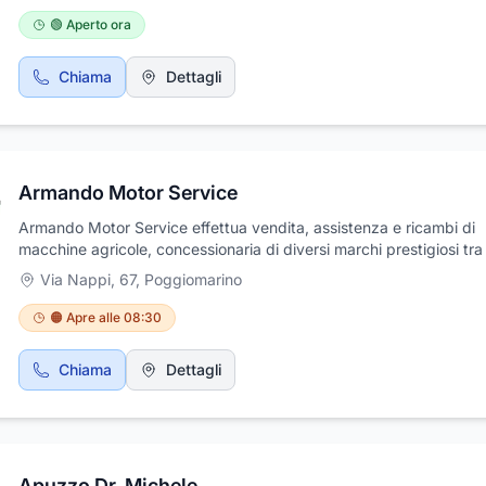
🟢 Aperto ora
Chiama
Dettagli
Armando Motor Service
Armando Motor Service effettua vendita, assistenza e ricambi di
macchine agricole, concessionaria di diversi marchi prestigiosi tra 
GOLDONI,BCS, LOMBARDINI, KOLER, CELLI, BARGAM, SICMA, 
Via Nappi, 67
,
Poggiomarino
NEGRI, HUSQVARNA; progetta e realizza anche macchine raccoglit
nocciole, noci e castagne. Macchina sceglitrice per nocciole e smal
🟠 Apre alle 08:30
per noci, con diverse applicazioni. Macchine raccoglitrici per olive
biotrituratori, motocoltivatori, motozappe, decespugliatori, moto
Chiama
Dettagli
atomizzatori, soffiatori, tagliasiepi, fresatrici, trinciasarmenti, assol
aratri. Grazie a personale qualificato, effettua assistenza anche su
posto. Visitate il nostro sito www.dilorenzomotors.it.
Apuzzo Dr. Michele