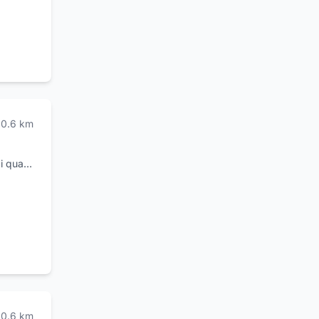
0.6
km
i quali
DSM,
rici di
latrici
,
pompe,
catori,
l
0.6
km