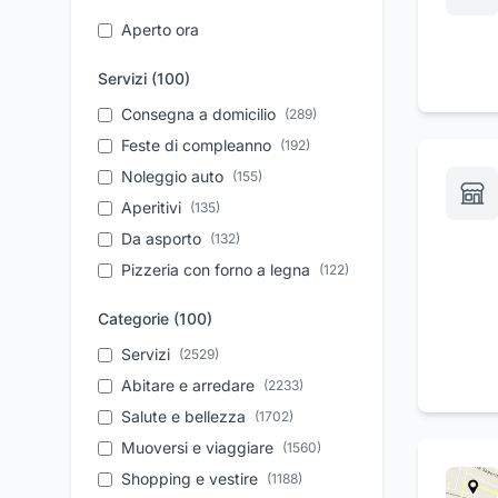
Aperto ora
Servizi (
100
)
Consegna a domicilio
(
289
)
Feste di compleanno
(
192
)
Noleggio auto
(
155
)
Aperitivi
(
135
)
Da asporto
(
132
)
Pizzeria con forno a legna
(
122
)
Take away
(
112
)
Categorie (
100
)
Assistenza tecnica
(
104
)
Servizi
(
2529
)
Parcheggio
(
92
)
Abitare e arredare
(
2233
)
Organizzazione eventi
(
88
)
Salute e bellezza
(
1702
)
Vendita auto usate
(
82
)
Muoversi e viaggiare
(
1560
)
Pronto intervento
(
82
)
Shopping e vestire
(
1188
)
Autonoleggio a breve