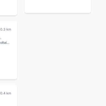
0.3
km
.
oltaici
tre
ulici e
er
to
e
ili 5)
0.4
km