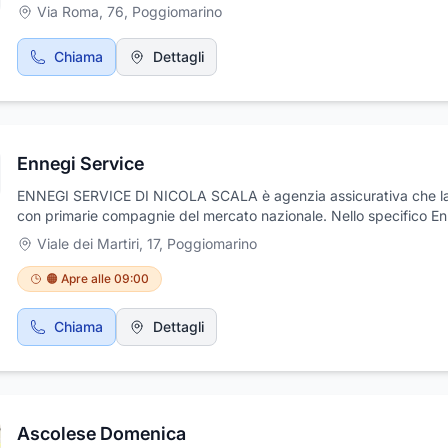
Via Roma, 76
,
Poggiomarino
Chiama
Dettagli
Ennegi Service
ENNEGI SERVICE DI NICOLA SCALA è agenzia assicurativa che l
con primarie compagnie del mercato nazionale. Nello specifico E
Service si occupa di consulenza assicurativa, consulenza finanziar
Viale dei Martiri, 17
,
Poggiomarino
assicurazioni auto e moto, prestiti personali, mutui, fidejussioni, le
cessione del quinto, assicurazioni commerciali e per uffici. L'agen
🟠 Apre alle 09:00
Ennegi Service svolge anche servizio di pratiche automobilistiche 
zona di Poggiomarino. Ennegi Service di Nicola Scala si distingue
Chiama
Dettagli
affidabilità e per un ottima consulenza sia nel campo assicurativo
finanziario.
Ascolese Domenica