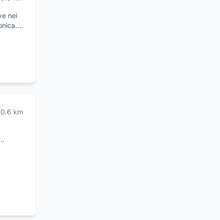
ve nei
onica.
ntali
 della
0.6
km
XIV
stro
ostra
di
una