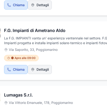
Chiama
Dettagli
F.G. Impianti di Ametrano Aldo
La F.G. IMPIANTI vanta un' esperienza ventennale nel settore. F.G
Impianti progetta e installa impianti solare-termico e impianti fotov
in tutti i settori industriali: terziario, pubblico e civile, possiede inol
Via Saporito, 33
,
Poggiomarino
tutte le certificazioni relative agli impianti elettrici, fotovoltaici, idra
solare-termico. Offriamo, inoltre, consulenza e disbrigo pratiche p
🟠 Apre alle 09:00
Superbonus 110% (Decreto-Legge 19 maggio 2020, n° 34) e con
termico 2.0. I nostri punti di forza : 1) Professionalità, correttezza 
Chiama
Dettagli
chiarezza nelle trattative 2) Precisione e risoluzioni nelle nostre
installazioni 3) Personale qualificato 4) Partner Commerciali affidab
Studio Tecnico sempre aggiornato
Lumagas S.r.l.
Via Vittorio Emanuele, 178
,
Poggiomarino