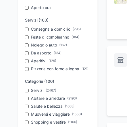
Aperto ora
Servizi (
100
)
Consegna a domicilio
(
295
)
Feste di compleanno
(
184
)
Noleggio auto
(
167
)
Da asporto
(
134
)
Aperitivi
(
129
)
Pizzeria con forno a legna
(
121
)
Take away
(
107
)
Categorie (
100
)
Assistenza tecnica
(
102
)
Servizi
(
2467
)
Parcheggio
(
92
)
Abitare e arredare
(
2193
)
Autonoleggio a breve
(
89
)
periodo
Salute e bellezza
(
1663
)
Organizzazione eventi
Muoversi e viaggiare
(
1550
(
83
)
)
Vendita auto usate
Shopping e vestire
(
(
83
1166
)
)