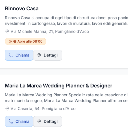
Rinnovo Casa
Rinnovo Casa si occupa di ogni tipo di ristrutturazione, posa pavi
rivestimenti in cartongesso, lavori di muratura, lavori edili generali.
Contattate la nostra azienda, personale qualificato in ogni settore
Via Michele Manna, 21
,
Pomigliano d'Arco
soddisfare ogni vostra esigenza. Vi aspettiamo a Pomigliano d'Ar
per valutare insieme i vostri progetti.
🟠 Apre alle 08:00
Chiama
Dettagli
Maria La Marca Wedding Planner & Designer
Maria La Marca Wedding Planner Specializzata nella creazione di
matrimoni da sogno, Maria La Marca Wedding Planner offre un ser
completo per realizzar
Via Caserta, 54
,
Pomigliano d'Arco
Chiama
Dettagli