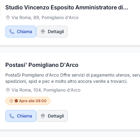
serramenti, scale per interni, cabine armadio, parquet e accessori
Studio Vincenzo Esposito Amministratore di Condominio
inoltre, per realizzare prodotti su misura, quali ad esempio mobili,
realizzazione di spazi comuni, parquet, scale e cabine armadio, ve
Via Roma, 89
,
Pomigliano d'Arco
battenti e porte blindate. Potrai usufruire dell'esperienza dei nostr
progettisti. Target è il tuo partner ideale per ristrutturare il tuo
Chiama
Dettagli
appartamento, progettare la tua casa, grazie al supporto di archite
interior designer specializzati in progettazioni 3D che ti consentir
pre-visionare i tuoi ambienti grazie alla realtà virtuale. Target Ho
Solution ti stupisce ogni giorno con le sue idee innovative, proget
per la tua casa o per il tuo luogo di lavoro porte e infissi di design,
grande qualità e raffinatezza.
Postasi' Pomigliano D'Arco
PostaSì Pomigliano d'Arco Offre servizi di pagamento utenze, serv
spedizioni, spid e pec e molto altro ancora venite a trovarci.
Via Roma, 104
,
Pomigliano d'Arco
🟠 Apre alle 08:00
Chiama
Dettagli