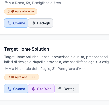
Via Roma, 58
,
Pomigliano d'Arco
🟠 Apre alle --:--
Chiama
Dettagli
Target Home Solution
Target Home Solution unisce innovazione e qualità, proponendoti 
infissi di design a Napoli e provincia, che soddisfano ogni tua esi
funzionale o estetica. Il punto vendita si trova in Via Nazionale Del
Via Nazionale delle Puglie, 81
,
Pomigliano d'Arco
Puglie 81/83 a Pomigliano d'Arco, in provincia di Napoli e ospita u
ampio assortimento di prodotti adatti ad arredare con gusto abita
🟠 Apre alle 09:00
luoghi di lavoro. Il connubio tra articoli delle migliori marche e un s
di assistenza progettuale all’avanguardia, rende Target Home Sol
Chiama
Sito Web
Dettagli
una delle più importanti realtà del settore. Target Home Solution,
propone porte e infissi di design realizzati con materiali di alta qua
resistenti all’usura e al trascorrere del tempo. Puoi rivolgerti a noi 
l’acquisto e l’installazione di porte, ma anche di finestre, vetrate, in