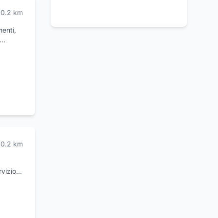
0.2
km
menti,
 saprà
co (NA)
0.2
km
vizio