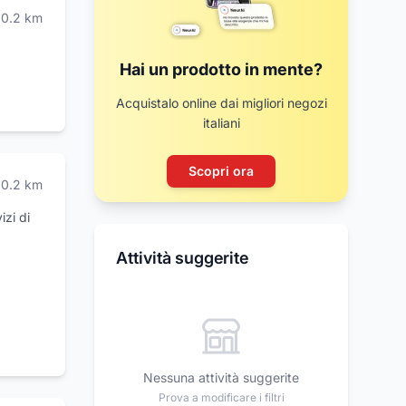
;
0.2
km
trate,
i
Hai un prodotto in mente?
tti e
Acquistalo online dai migliori negozi
anno di
italiani
me
tando
 di
Scopri ora
0.2
km
izi di
Attività suggerite
Nessuna attività suggerite
Prova a modificare i filtri