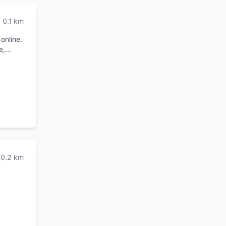
0.1
km
online.
e,
 il
vità
auto dei
,
0.2
km