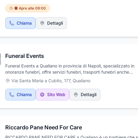
🟠 Apre alle 09:00
Chiama
Dettagli
Funeral Events
Funeral Events a Qualiano in provincia di Napoli, specializzato in
onoranze funebri, offre servizi funebri, trasporti funebri anche
internazionali e si trova con gli uffici sul corso principale del paese
Via Santa Maria a Cubito, 177
,
Qualiano
effettuano disbrigo pratiche funerarie e ospedaliere, allestimento
ardenti e vestizioni salme. Vasta scelta di servizi oltre a urne e ca
Chiama
Sito Web
Dettagli
esposizione presso la nostra sede, tumulazioni e cremazioni. Servi
H24 ai numeri che trovate sul sito.
Riccardo Pane Need For Care
RICCARDO PANE NEED FOR CARE a Qualiano è un barbiere che s