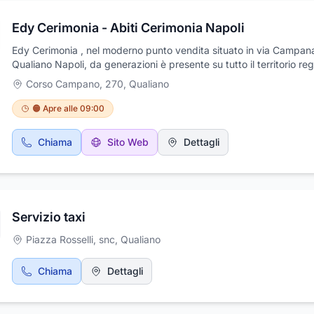
Edy Cerimonia - Abiti Cerimonia Napoli
Edy Cerimonia , nel moderno punto vendita situato in via Campan
Qualiano Napoli, da generazioni è presente su tutto il territorio re
per la vendita al dettaglio di accessori e abbigliamento rivolti ad 
Corso Campano, 270
,
Qualiano
pubblico maschile sempre più esigente al look ed attento al suo sti
Troverai una vasta gamma di articoli selezionati da un team atten
🟠 Apre alle 09:00
qualificato di professionisti del settore, per il tempo libero o per il 
per le grandi occasioni o per il giorno del tuo Si dalla maglieria alla
Chiama
Sito Web
Dettagli
camiceria, dalla pelletteria alle calzature,e per ogni abito tanti ac
coordinati per definire un look completo ed inimitabile. Abiti fashio
produzione propria, per un’immagine unica ed inimitabile, per ogni 
età anche per taglie calibrate.
Servizio taxi
Piazza Rosselli, snc
,
Qualiano
Chiama
Dettagli