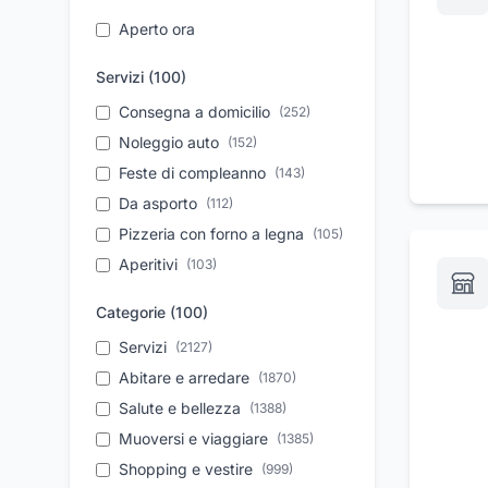
Aperto ora
Servizi (
100
)
Consegna a domicilio
(
252
)
Noleggio auto
(
152
)
Feste di compleanno
(
143
)
Da asporto
(
112
)
Pizzeria con forno a legna
(
105
)
Aperitivi
(
103
)
Take away
(
90
)
Categorie (
100
)
Assistenza tecnica
(
88
)
Servizi
(
2127
)
Parcheggio
(
79
)
Abitare e arredare
(
1870
)
Vendita auto usate
(
78
)
Salute e bellezza
(
1388
)
Autonoleggio a breve
(
77
)
periodo
Muoversi e viaggiare
(
1385
)
Pronto intervento
Shopping e vestire
(
72
(
999
)
)