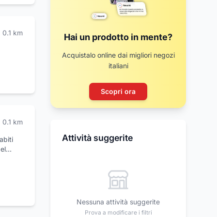
0.1
km
Hai un prodotto in mente?
Acquistalo online dai migliori negozi
italiani
Scopri ora
0.1
km
Attività suggerite
abiti
el
onia,
to in
. Diva
Nessuna attività suggerite
Prova a modificare i filtri