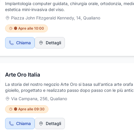
Implantologia computer guidata, chirurgia orale, ortodonzia, medi
estetica mini-invasiva del viso.
Piazza John Fitzgerald Kennedy, 14
,
Qualiano
🟠 Apre alle 10:00
Chiama
Dettagli
Arte Oro Italia
La storia del nostro negozio Arte Oro si basa sull'antica arte orafa
gioiello, progettato e realizzato passo dopo passo con le più anti
regole artigianali dei maestri orafi. Non tralasciando il design, che
Via Campana, 256
,
Qualiano
essere dal classico al più moderno e giovanile, con noi e la nostra a
tuoi desideri prendono forma potendo così realizzare il gioiello dei
🟠 Apre alle 09:30
sogni. Presso la gioielleria Arte Oro Italia trovi una ricca selezione 
gioielli per tutti i gusti: anelli in oro, articoli da regalo e oggettistic
Chiama
Dettagli
bracciali d’oro, bracciali in oro con diamanti, catenelle d’oro, colla
oro, gioielli in oro giallo e in oro bianco.