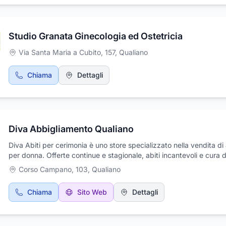
Studio Granata Ginecologia ed Ostetricia
Via Santa Maria a Cubito, 157
,
Qualiano
Chiama
Dettagli
Diva Abbigliamento Qualiano
Diva Abiti per cerimonia è uno store specializzato nella vendita di 
per donna. Offerte continue e stagionale, abiti incantevoli e cura d
cliente, fanno del loro must commerciale. Negozio che offre oltre
Corso Campano, 103
,
Qualiano
duecento modelli trattati, abiti da sera, da cocktail, abiti da cerim
abito per tutti gli eventi, dove l'incanto di una sera vie e trasforma
Chiama
Sito Web
Dettagli
realtà. Scegliamo seguendo anche le esigenze e i gusti del cliente
Abiti per cerimonia ha la sede in Corso Campano, 103 a Qualiano.