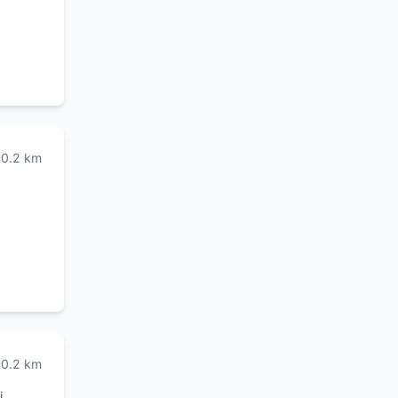
0.2
km
. Si
 camere
sse in
zio
0.2
km
i