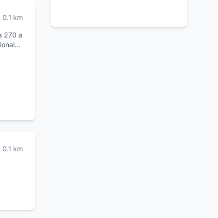
0.1
km
a 270 a
gionale
un
le.
to e
lavoro,
cessori
n, di
stile e
0.1
km