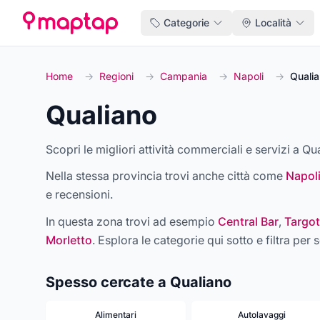
Categorie
Località
Home
→
Regioni
→
Campania
→
Napoli
→
Quali
Qualiano
Scopri le migliori attività commerciali e servizi a Qua
Nella stessa provincia trovi anche città come
Napol
e recensioni.
In questa zona trovi ad esempio
Central Bar
,
Targot
Morletto
. Esplora le categorie qui sotto e filtra per s
Spesso cercate a Qualiano
Alimentari
Autolavaggi