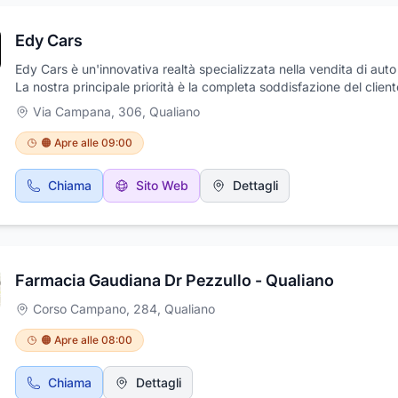
Edy Cars
Edy Cars è un'innovativa realtà specializzata nella vendita di auto 
La nostra principale priorità è la completa soddisfazione del client
garantendo un'esperienza di acquisto di auto di alta qualità tramite
Via Campana, 306
,
Qualiano
commercio elettronico. Siamo entusiasti di presentare le ultime no
disponibili e ti invitiamo a scoprire il nostro sito web per trovare l'
🟠 Apre alle 09:00
tuoi sogni. Siamo qui per offrirti un servizio affidabile e trasparente
garantendo la qualità e la convenienza che meriti.
Chiama
Sito Web
Dettagli
Farmacia Gaudiana Dr Pezzullo - Qualiano
Corso Campano, 284
,
Qualiano
🟠 Apre alle 08:00
Chiama
Dettagli