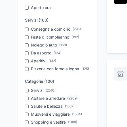
Aperto ora
Servizi (
100
)
Consegna a domicilio
(
295
)
Feste di compleanno
(
192
)
Noleggio auto
(
168
)
Da asporto
(
134
)
Aperitivi
(
132
)
Pizzeria con forno a legna
(
125
)
Take away
(
109
)
Categorie (
100
)
Assistenza tecnica
(
102
)
Servizi
(
2510
)
Parcheggio
(
95
)
Abitare e arredare
(
2209
)
Autonoleggio a breve
(
90
)
periodo
Salute e bellezza
(
1667
)
Organizzazione eventi
Muoversi e viaggiare
(
1564
(
87
)
)
Vendita auto usate
Shopping e vestire
(
(
83
1188
)
)