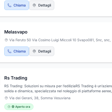
Chiama
Dettagli
Melasvapo
Via Feruto 50 Via Cosimo Luigi Miccoli 10 Svapo081, Snc, snc
,
Chiama
Dettagli
Rs Trading
RS Trading: Soluzioni su misura per l’ediliziaRS Trading è un’azie
solida e dinamica, specializzata nel noleggio di piattaforme aeree
per l’edilizia e gru. Offriamo soluzioni complete e affidabili per ogn
Via dei Gerani, 38
,
Somma Vesuviana
esigenza nel settore delle costruzioni, supportando imprese e
professionisti con tecnologie all’avanguardia. Con una lunga espe
🟢 Aperto ora
maturata nel territorio campano, abbiamo costruito nel tempo un