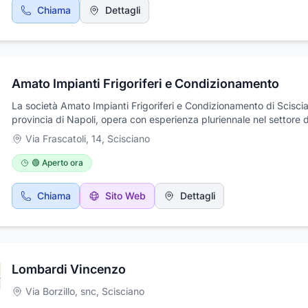
Chiama
Dettagli
Amato Impianti Frigoriferi e Condizionamento
La società Amato Impianti Frigoriferi e Condizionamento di Sciscia
provincia di Napoli, opera con esperienza pluriennale nel settore 
freddo industriale. L'azienda è in grado di offrire svariati servizi al
Via Frascatoli, 14
,
Scisciano
clientela come vendita e installazione d'impianti frigoriferi e di
condizionamento industriale, vendita e installazione di celle frigori
🟢 Aperto ora
prefabbricate, vendita e installazione di compressori a vite, manu
periodiche d'impianti frigoriferi ad ammoniaca o freon, progettazi
Chiama
Sito Web
Dettagli
vendita e installazione d'impianti di surgelazione, impianti chiavi 
impianti di condizionamento civile, progettazioni e consulenze nel
del freddo industriale.
Lombardi Vincenzo
Via Borzillo, snc
,
Scisciano