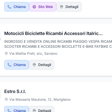
rapporto di fiducia con la nostra clientela, grazie alla nostra seriet
Chiama
Sito Web
Dettagli
puntualità e convenienza.La nostra missione è fornire un servizio
efficiente, personalizzato e sempre all’altezza delle aspettative,
affrontando con competenza le sfide quotidiane del cantiere.Cont
per ricevere un preventivo gratuito e scoprire le soluzioni più adat
tuo progetto.
Motocicli Biciclette Ricambi Accessori Italricambibruscino
INGROSSO E VENDITA ONLINE RICAMBI PIAGGIO VESPA RICAM
SCOOTER RICAMBI E ACCESSORI BICICLETTE E-BIKE FATBIKE 
MOTO BATTERIE PASTIGLIE FRENO KIT CILINDRI
Via Mattia Preti, snc
,
Saviano
Chiama
Dettagli
Estro S.r.l.
Via Masseria Mautone, 12
,
Marigliano
Chiama
Dettagli