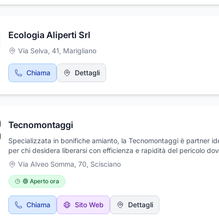
Ecologia Aliperti Srl
Via Selva, 41
,
Marigliano
Chiama
Dettagli
Tecnomontaggi
Specializzata in bonifiche amianto, la Tecnomontaggi è partner id
per chi desidera liberarsi con efficienza e rapidità del pericolo do
questa sostanza nociva, largamente utilizzata negli anni passati i
Via Alveo Somma, 70
,
Scisciano
edilizia civile e negli impianti industriali per la sua resistenza chim
fisica. Canne fumarie, controsoffittature, coperture, tubazioni e ca
🟢 Aperto ora
sono alcuni degli elementi su cui la nostra azienda interviene per l
rimozione e lo smantellamento, sul territorio di tutta la provincia di
Chiama
Sito Web
Dettagli
L'intera operazione, compreso il trasporto dei materiali tossici, è
completamente affidata ai tecnici specializzati, muniti di attrezza