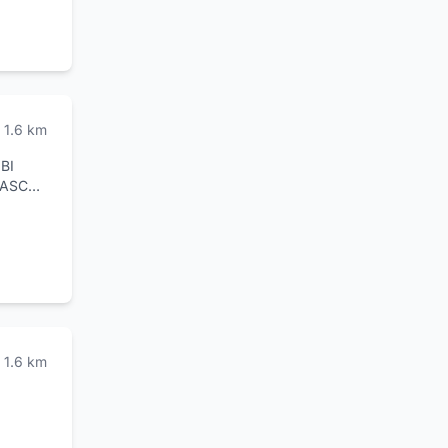
à,
attaci
te al
1.6
km
BI
CASCHI
1.6
km