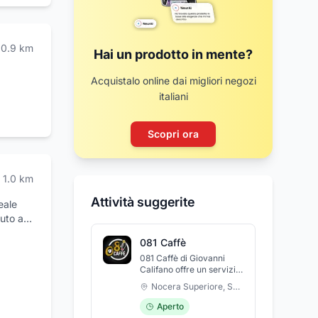
0.9
km
Hai un prodotto in mente?
Acquistalo online dai migliori negozi
italiani
Scopri ora
1.0
km
Attività suggerite
eale
vuto a
n
081 Caffè
ico-
081 Caffè di Giovanni
ldaie
Califano offre un servizio
a
di caffetteria, tabaccheria
Nocera Superiore
,
Salerno
 Napoli.
e ricevitoria. Ogni giorno
potete gustare ottime
Aperto
colazioni, ottimi aperitivi
ture e