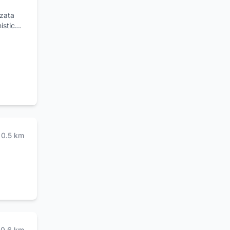
zzata
istica
civile
ti
logati
zza.
edì al
ino.
0.5
km
0.6
km