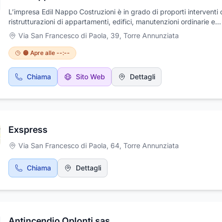
L’impresa Edil Nappo Costruzioni è in grado di proporti interventi
ristrutturazioni di appartamenti, edifici, manutenzioni ordinarie e
straordinarie su facciate e interni, cappotto, sostituzioni di copert
Via San Francesco di Paola, 39
,
Torre Annunziata
impermeabilizzazione di tetti, terrazzi, piani box, cortili, la costruz
basamenti, demolizioni di pavimenti e rifacimenti, opere murarie i
🟠 Apre alle --:--
ed esterne, fognature, recinzioni e imbiancature. Preventivo gratu
Prezzi competitivi! Effettueremo un primo sopralluogo gratuito nel
Chiama
Sito Web
Dettagli
da ristrutturare, in modo da raccogliere le informazioni necessarie
una prima proposta di preventivo. La ristrutturazione chiavi in ma
uno fra i servizi più richiesti e apprezzati oggi giorno dai nostri clie
Contattaci per concordare un sopralluogo per poterti fornire un
preventivo per la tua ristrutturazione.
Exspress
Via San Francesco di Paola, 64
,
Torre Annunziata
Chiama
Dettagli
Antincendio Oplonti sas