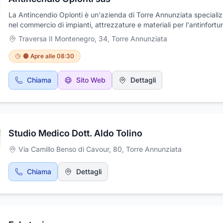
La Antincendio Oplonti è un'azienda di Torre Annunziata speciali
nel commercio di impianti, attrezzature e materiali per l'antinfortun
e l'antincendio. La ditta offre un'ampia gamma di servizi come la
Traversa II Montenegro, 34
,
Torre Annunziata
progettazione e realizzazione di impianti antincendio per l'edilizia 
ed industriale, impianti e sistemi di sicurezza nonché servizi di
🟠 Apre alle 08:30
adeguamento normativo degli impianti antincendio, collaudo e
manutenzione di estintori, gestione della sicurezza antincendio e
Chiama
Sito Web
Dettagli
sicurezza sul lavoro e servizi di consulenza. La Antincendio Oplon
propone al cliente un'ampia gamma di articoli tra cui estintori omo
CE, articoli per antinfortunistica nonché attrezzature per la sicure
L'azienda serve le province di Napoli e Salerno ed è aperta dal lun
venerdì con orario 08:30 - 13:30 e 15:30 - 19:00 ed il sabato matt
Studio Medico Dott. Aldo Tolino
Via Camillo Benso di Cavour, 80
,
Torre Annunziata
Chiama
Dettagli