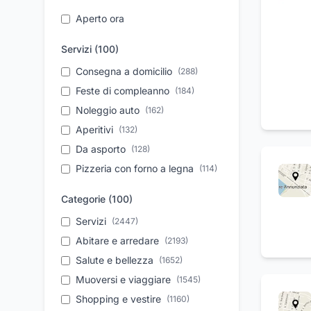
Aperto ora
Servizi (
100
)
Consegna a domicilio
(
288
)
Feste di compleanno
(
184
)
Noleggio auto
(
162
)
Aperitivi
(
132
)
Da asporto
(
128
)
Pizzeria con forno a legna
(
114
)
Take away
(
110
)
Categorie (
100
)
Assistenza tecnica
(
102
)
Servizi
(
2447
)
Autonoleggio a breve
(
88
)
periodo
Abitare e arredare
(
2193
)
Parcheggio
Salute e bellezza
(
87
)
(
1652
)
Organizzazione eventi
Muoversi e viaggiare
(
1545
(
84
)
)
Vendita auto usate
Shopping e vestire
(
(
81
1160
)
)