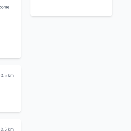
 come
ure,
ione di
nterne
ito e
la sede
 per
no è
nti.
0.5
km
0.5
km