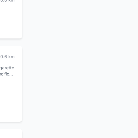
0.6
km
igarette
cifico
d è
ono
o altro.