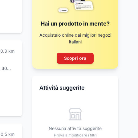
Hai un prodotto in mente?
Acquistalo online dai migliori negozi
italiani
0.3
km
Scopri ora
e 30
izzato
to,
per la
Attività suggerite
el
tetica.
o
o, Dante
r la
Nessuna attività suggerite
ui
0.5
km
Prova a modificare i filtri