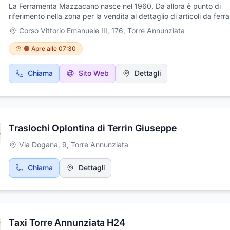
La Ferramenta Mazzacano nasce nel 1960. Da allora è punto di
riferimento nella zona per la vendita al dettaglio di articoli da fer
ed ogni tipo di utensile. Ferramenta specializzata in articoli di
Corso Vittorio Emanuele III, 176
,
Torre Annunziata
falegnameria. All'interno del negozio è possibile trovare molteplici
prodotti come cacciaviti, oggetti di idraulica, pinze, viti, vernici, ar
🟠 Apre alle 07:30
ed accessori per giardinaggio e la falegnameria. Tutti i prodotti s
certificati e di qualità. L'azienda fornisce anche un servizio di
Chiama
Sito Web
Dettagli
duplicazione chiavi. Il personale cordiale ed esperto, presente in
negozio, assiste e consiglia il cliente sulla scelta dei prodotti adatt
qualsiasi tipo di lavoro ed esigenza . Per ulteriori informazioni pot
visitare il nostro sito o la nostra pagina Facebook Ferramenta M
Francesco & C sas
Traslochi Oplontina di Terrin Giuseppe
Via Dogana, 9
,
Torre Annunziata
Chiama
Dettagli
Taxi Torre Annunziata H24