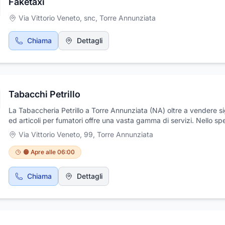
Faketaxi
Via Vittorio Veneto, snc
,
Torre Annunziata
Chiama
Dettagli
Tabacchi Petrillo
La Tabaccheria Petrillo a Torre Annunziata (NA) oltre a vendere s
ed articoli per fumatori offre una vasta gamma di servizi. Nello spe
la tabaccheria propone ricariche telefoniche, ricariche postepay,
Via Vittorio Veneto, 99
,
Torre Annunziata
pagamento bolli e bollettini, gratta e vinci, biglietti della lotteria e
anche ricevitoria lotto e superenalotto. Tra i prodotti proposti ci s
🟠 Apre alle 06:00
accendini, sigarette elettroniche, tabacchi di varie tipologie e molt
La tabaccheria Petrillo si avvale di servizio di distribuzione h24.
Chiama
Dettagli