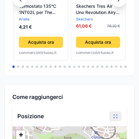
Termostato 135°C
Skechers Tres Air
Sa
1NT02L per The
Uno Revolution Airy,
Gli
Best, Hollywood,
Sneaker Donna, Blu
Fa
Ariete
Skechers
Be
Fashion, Cafè
61,06 €
76,32 €
4,21 €
5,
Florence, Elisir,
Capriccì,
Acquista ora
Acquista ora
Cremissimo, Chic
commercioVirtuoso.it
commercioVirtuoso.it
com
Come raggiungerci
Posizione
+