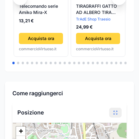
Telecomando serie
TIRAGRAFFI GATTO
Ma
Amiko Mira-X
AD ALBERO TIRA
Bi
GRAFFI GIOCO PER
30
TrAdE Shop Traesio
13,21 €
56
GATTI TAPPETO
pe
24,99 €
BASE A FORMA
ORMA
Acquista ora
Acquista ora
commercioVirtuoso.it
commercioVirtuoso.it
com
Come raggiungerci
Posizione
+