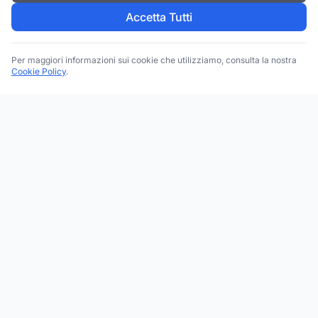
Accetta Tutti
Per maggiori informazioni sui cookie che utilizziamo, consulta la nostra
Cookie Policy
.
Trova le migliori attività commerciali, negozi e servizi in tutta
Italia. Ricerca per categoria, brand, regione, provincia e città.
Facebook
Instagram
Twitter