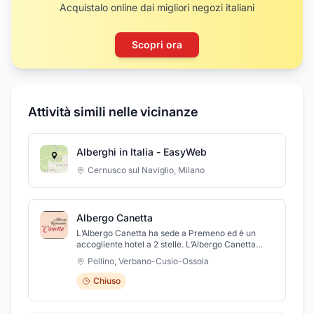
Acquistalo online dai migliori negozi italiani
Scopri ora
Attività simili nelle vicinanze
Alberghi in Italia - EasyWeb
Cernusco sul Naviglio
,
Milano
Albergo Canetta
L’Albergo Canetta ha sede a Premeno ed è un
accogliente hotel a 2 stelle. L’Albergo Canetta
garantisce a tutti i suoi ospiti un soggiorno
Pollino
,
Verbano-Cusio-Ossola
all’insegna del divertimento e del relax nella
natura offrendo ospitalità e servizi di ottimo
Chiuso
livello. L’Albergo Canetta si trova nelle vicinanze
della piscina, dei campi da golf e da tennis, della
palestra di roccia, e piste da sci a innevamento