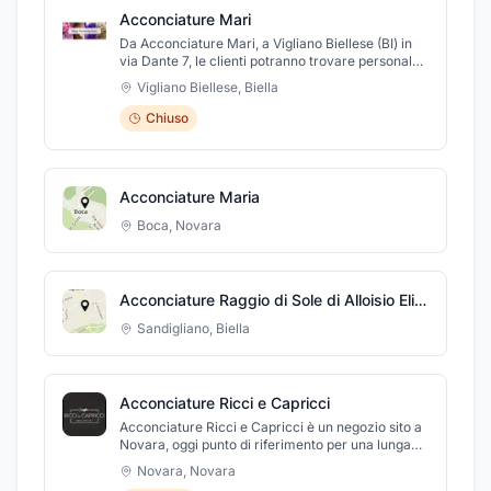
Acconciature Mari
Da Acconciature Mari, a Vigliano Biellese (BI) in
via Dante 7, le clienti potranno trovare personale
cordiale e professionale, prodotti di qualità Kadus
Vigliano Biellese
,
Biella
e consigli per realizzare look alla moda e di
tendenza. Si eseguono colorazioni con prodotti
Chiuso
senza ammoniaca nel rispetto della salute e della
bellezza dei vostri capelli, tagli personalizzati per
donna, uomo e bambino, acconciature per spose,
per donna e bambino e molti altri trattamenti.
Acconciature Maria
Acconciature Mari riceve su appuntamento ed
effettua orario continuato. Orario di apertura dal
Boca
,
Novara
martedì al giovedì 08:30-17:00, venerdì e sabato
08:30-18:00.
Acconciature Raggio di Sole di Alloisio Elisa
Sandigliano
,
Biella
Acconciature Ricci e Capricci
Acconciature Ricci e Capricci è un negozio sito a
Novara, oggi punto di riferimento per una lunga
lista di clienti. Noi del salone Acconciature Ricci e
Novara
,
Novara
Capricci, siamo specializzati sia per quanto