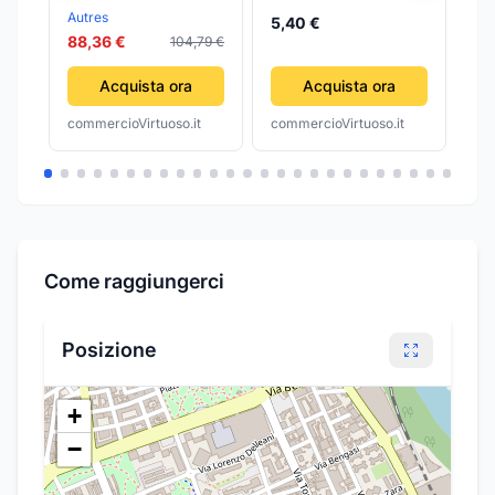
1800 watt - bianco
HOOVER OBLO
Autres
Ali
5,40 €
ZEROWATT ALISE LH
88,36 €
104,79 €
54
56 - KM65W LV 57
Acquista ora
Acquista ora
commercioVirtuoso.it
commercioVirtuoso.it
com
Come raggiungerci
Posizione
+
−