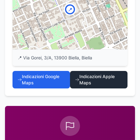
📍
📍
Via Gorei, 3/A, 13900 Biella, Biella
Indicazioni Google
Indicazioni Apple
Maps
Maps