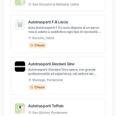
San Giovanni al Natisone
,
Udine
Autotrasporti F.lli Liscio
Auto Autotrasporti F.lli Liscio dispone di un parco
mezzi adatto a soddisfare ogni tipo di necessità:
dal trasporto con furgone sino a quello
Ronchis
,
Udine
eccezionale. Effettua anche servizio gru.
L'esperienza maturata dalla Autotrasporti F.lli
Chiuso
Liscio, ha permesso di soddisfare le richieste delle
molteplici aziende che si sono rivolte alla ditta e
che hanno riscontrato un servizio puntuale e
professionale.
Autotrasporti Giordani Gino
Autotrasporti Giordani Gino opera, con grande
professionalità ed esperienza, nel settore dei
trasporti, soprattutto di materiali per l'edilizia. Lo
Maniago
,
Pordenone
staff, qualificato e competente, si occupa di
trasporto conto terzi, con grande serietà e
Chiuso
puntualità, ed è sempre pronto a soddisfare le
diverse richieste della clientela.
Autotrasporti Toffolo
San Quirino
,
Pordenone