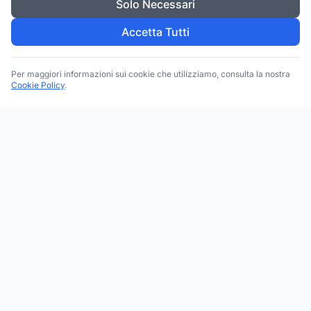
Solo Necessari
Accetta Tutti
Per maggiori informazioni sui cookie che utilizziamo, consulta la nostra
Cookie Policy
.
Trova le migliori attività commerciali, negozi e servizi in tutta
Italia. Ricerca per categoria, brand, regione, provincia e città.