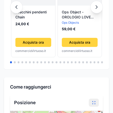
Orecchini pendenti
Ops Object -
Ca
Chain
OROLOGIO LOVE
So
CHAIN
Ops Objects
Am
24,00 €
59,00 €
17
Acquista ora
Acquista ora
commercioVirtuoso.it
commercioVirtuoso.it
com
Come raggiungerci
Posizione