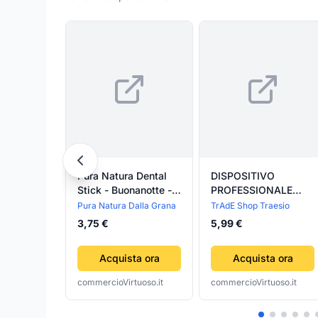
Pura Natura Dental
DISPOSITIVO
Stick - Buonanotte -
PROFESSIONALE
Medium Mela
SBIANCANTE A LED
Pura Natura Dalla Grana
TrAdE Shop Traesio
Camomilla
DENTI DENTAL
3,75 €
5,99 €
WHITE RX SORRISO
SUPER
Acquista ora
Acquista ora
commercioVirtuoso.it
commercioVirtuoso.it