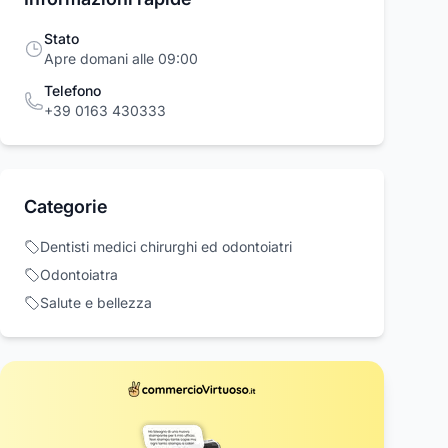
Stato
Apre domani alle 09:00
Telefono
+39 0163 430333
Categorie
Dentisti medici chirurghi ed odontoiatri
 Pen Brush
Rondella Dentata con
Pentel Pen N50
l Viola
Dado Dentato per
Marcatore
Odontoiatra
Modello Lif Fl 25ES
Permanente Pun
 Ital. Spa
Lif
Pentel
Salute e bellezza
Conica Nero 12 
14,32 €
15,98 €
€
16,65 €
Acquista ora
Acquista ora
Acquista o
rcioVirtuoso.it
commercioVirtuoso.it
commercioVirtuoso