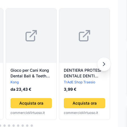
Gioco per Cani Kong
DENTIERA PROTESI
Sign
Dental Ball & Teeth
DENTALE DENTI
Pente
Cleaning Gel
FINTI PERFETTI
Kong
TrAdE Shop Traesio
Pentel
RIUTILIZZABILE
da 23,43 €
3,99 €
1,41 
SMONTABILE
SORRISO
Acquista ora
Acquista ora
commercioVirtuoso.it
commercioVirtuoso.it
comme