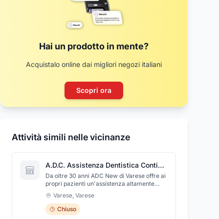
Hai un prodotto in mente?
Acquistalo online dai migliori negozi italiani
Scopri ora
Attività simili nelle vicinanze
A.D.C. Assistenza Dentistica Continua
Da oltre 30 anni ADC New di Varese offre ai
propri pazienti un'assistenza altamente
qualificata 7 giorni su 7 per il trattamento di
Varese
,
Varese
urgenze di qualunque tipo odontoiatrico. La
nostra struttura rappresenta un'alternativa
Chiuso
efficiente e avanzata al servizio sanitario