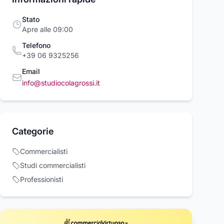
Stato
Apre alle 09:00
Telefono
+39 06 9325256
Email
info@studiocolagrossi.it
Categorie
LOGIO
DR MARTENS
DRUM NERO DR
RTIVO
BEATLES PLATFORM
2300 12000PG
Commercialisti
LLIGENTE
l
Dr. Martens
Brother
Studi commercialisti
TALE CON
218,50 €
230,00 €
 €
104,35 €
Professionisti
IONI FITNESS
TIVE
ETOOTH WATCH
Acquista ora
Acquista ora
Acquista o
rcioVirtuoso.it
commercioVirtuoso.it
commercioVirtuoso