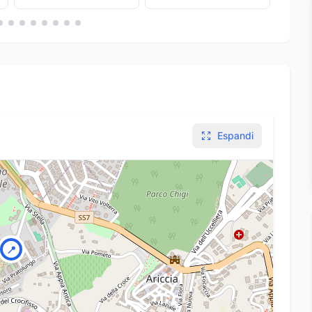
Espandi
📍