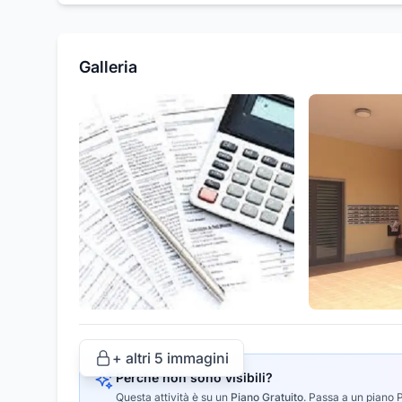
Galleria
+ altri
5
immagini
Perché non sono visibili?
Questa attività è su un
Piano Gratuito
.
Passa a un piano Pr