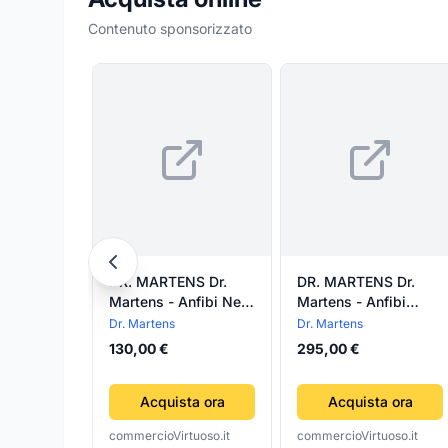
Contenuto sponsorizzato
DR. MARTENS Dr.
DR. MARTENS Dr.
Martens - Anfibi Neri
Martens - Anfibi
da Bambino
Molly Lacci Raso Neri
Dr. Martens
Dr. Martens
da Donna
130,00 €
295,00 €
Acquista ora
Acquista ora
commercioVirtuoso.it
commercioVirtuoso.it