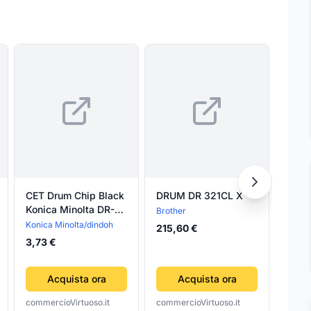
CET Drum Chip Black
DRUM DR 321CL X
ORO
Konica Minolta DR-
SPO
Brother
313K,DR-512K
INTE
Konica Minolta/dindoh
Andow
215,60 €
DIGI
3,73 €
17,99
FUNZ
SPOR
Acquista ora
Acquista ora
BLU
V8
commercioVirtuoso.it
commercioVirtuoso.it
comme