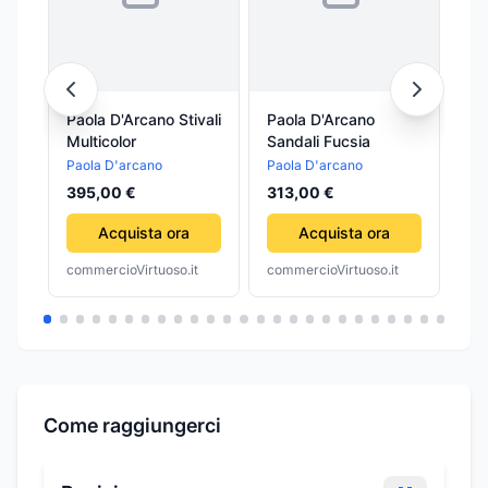
Paola D'Arcano Stivali
Paola D'Arcano
SC
Multicolor
Sandali Fucsia
lin
LU
Paola D'arcano
Paola D'arcano
De
11
395,00 €
313,00 €
Acquista ora
Acquista ora
commercioVirtuoso.it
commercioVirtuoso.it
com
Come raggiungerci