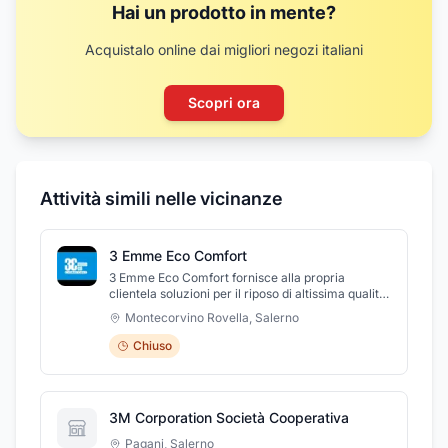
Hai un prodotto in mente?
Acquistalo online dai migliori negozi italiani
Scopri ora
Attività simili nelle vicinanze
3 Emme Eco Comfort
3 Emme Eco Comfort fornisce alla propria
clientela soluzioni per il riposo di altissima qualità.
Tutto ciò è reso possibile dalla scelta di materiali
Montecorvino Rovella
,
Salerno
di primissima qualità e dalla continua ricerca dei
migliori sistemi per realizzare il materasso su
Chiuso
misura per ciascun cliente. L'obiettivo che da
sempre ci ha appassionati e motivati è quello di
progettare, sviluppare e produrre materassi made
in Italy 100%, studiati per offrire a ciascun cliente
3M Corporation Società Cooperativa
il massimo comfort al miglior prezzo. All'inizio
con la produzione di soli materassi, oggi con la
Pagani
,
Salerno