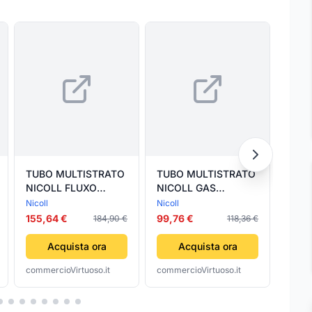
TUBO MULTISTRATO
TUBO MULTISTRATO
TUB
NICOLL FLUXO
NICOLL GAS
NICO
NUDO- 20 X 2-
CORRUGATO- Diam.
CORR
Nicoll
Nicoll
Nicoll
NICOL- metri 100
16 x 2- NICOL- metri
26 x
155,64 €
99,76 €
139,
184,90 €
118,36 €
50
25
Acquista ora
Acquista ora
commercioVirtuoso.it
commercioVirtuoso.it
comme