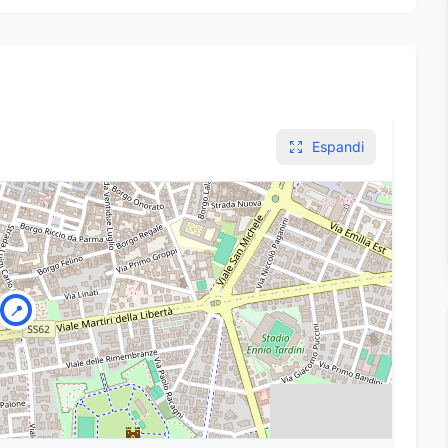
Espandi
📍