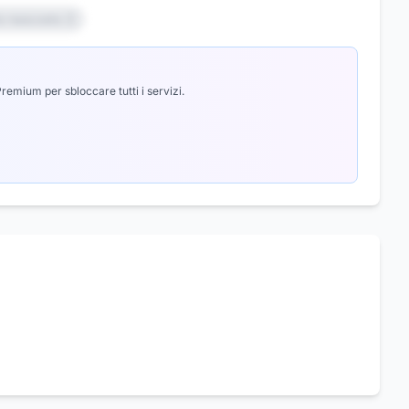
io nascosto 3
emium per sbloccare tutti i servizi.