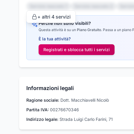
Servizio nascosto 1
Servizio nascosto 2
Serviz
+ altri
4
servizi
Perché non sono visibili?
Questa attività è su un
Piano Gratuito
.
Passa a un piano Pr
È la tua attività?
Registrati e sblocca tutti i
servizi
Informazioni legali
Ragione sociale:
Dott. Macchiavelli Nicolò
Partita IVA:
00276670346
Indirizzo legale:
Strada Luigi Carlo Farini, 71