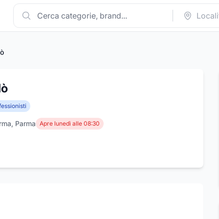
lò
lò
essionisti
Parma, Parma
Apre lunedì alle 08:30