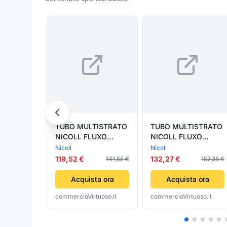
TUBO MULTISTRATO
TUBO MULTISTRATO
NICOLL FLUXO
NICOLL FLUXO
NUDO- 16 X 2-
NUDO- 26 X 3-
Nicoll
Nicoll
NICOL- metri 100
NICOL- metri 50
119,52 €
132,27 €
141,55 €
157,38 €
Acquista ora
Acquista ora
commercioVirtuoso.it
commercioVirtuoso.it