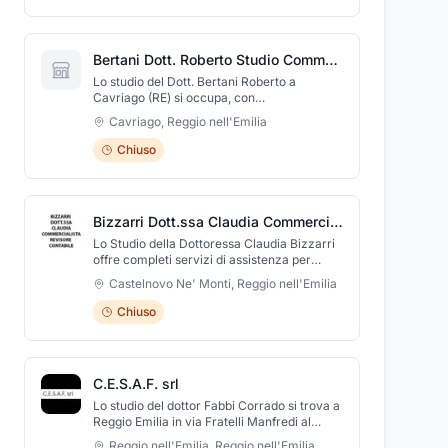
Bertani Dott. Roberto Studio Commercialista
Lo studio del Dott. Bertani Roberto a
Cavriago (RE) si occupa, con
professionalità, di offrire consulenze
Cavriago
,
Reggio nell'Emilia
specializzate di vario genere, tra cui
consulenza finanziaria, legale e consulenza
Chiuso
per investimenti. Si occupa, inoltre, di affari
ed economia, con un servizio di consulenza
fiscale, elaborazione buste paga e
consulenza del lavoro.
Bizzarri Dott.ssa Claudia Commercialista - Revisore Contabile
Lo Studio della Dottoressa Claudia Bizzarri
offre completi servizi di assistenza per
l'apertura di attività d'impresa e di lavoro
Castelnovo Ne' Monti
,
Reggio nell'Emilia
autonomo, occupandosi di dichiarazioni
fiscali, di contabilità semplificata ed
Chiuso
ordinaria, della consulenza in materia di
lavoro. Si occupa inoltre
dell'amministrazione di aziende, del
contenzioso tributario e del lavoro ed
C.E.S.A.F. srl
effettua professionali analisi di bilancio. Lo
studio è a disposizione per servizi di
Lo studio del dottor Fabbi Corrado si trova a
assistenza fiscale e consulenza anche per
Reggio Emilia in via Fratelli Manfredi al
privati.
civico n° 4. Presso lo studio il dottor Fabbi
Reggio nell'Emilia
,
Reggio nell'Emilia