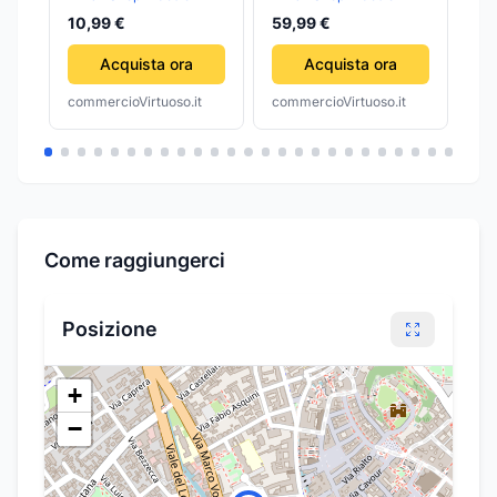
PUSH UP STAND
2X1KG +2X2KG
Uo
10,99 €
59,99 €
33
BARS PER FITNESS
+2X3KG PESI SPORT
PALESTRA
FITNESS
Acquista ora
Acquista ora
commercioVirtuoso.it
commercioVirtuoso.it
com
Come raggiungerci
Posizione
+
−