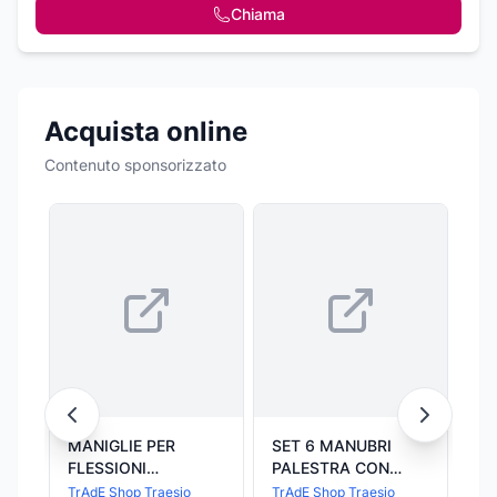
Chiama
Acquista online
Contenuto sponsorizzato
MANIGLIE PER
SET 6 MANUBRI
ST
FLESSIONI
PALESTRA CON
St
PETTORALI SPALLE
STAND APPOGGIO
Ma
TrAdE Shop Traesio
TrAdE Shop Traesio
Sto