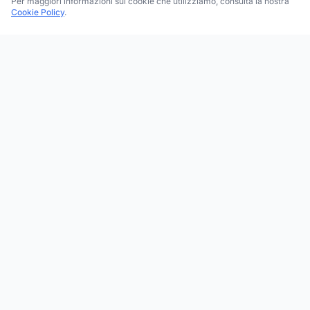
Per maggiori informazioni sui cookie che utilizziamo, consulta la nostra
Cookie Policy
.
Trova le migliori attività commerciali, negozi e servizi in tutta
Italia. Ricerca per categoria, brand, regione, provincia e città.
Facebook
Instagram
Twitter
ESPLORA
Tutte le Categorie