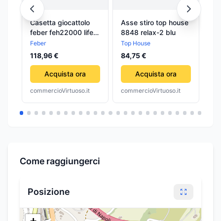
Casetta giocattolo
Asse stiro top house
As
feber feh22000 life
8848 relax-2 blu
88
casual house
Feber
Top House
To
118,96 €
84,75 €
10
Acquista ora
Acquista ora
commercioVirtuoso.it
commercioVirtuoso.it
com
Come raggiungerci
Posizione