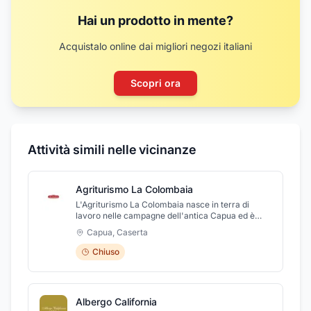
Hai un prodotto in mente?
Acquistalo online dai migliori negozi italiani
Scopri ora
Attività simili nelle vicinanze
Agriturismo La Colombaia
L'Agriturismo La Colombaia nasce in terra di
lavoro nelle campagne dell'antica Capua ed è
specializzato nella produzione di orto frutta da
Capua
,
Caserta
coltivazioni biologiche soggetta al regime di
controllo dell'AIAB. È punto di partenza per vari
Chiuso
itinerari storico-archeologici come le bellezze di
Capua, Caserta(con la reggia e i suoi giardini),
San Leucio(con il borgo della seta) e Napoli a solo
30 km. A disposizione degli ospiti: 30 posti letto, 2
Albergo California
mini appartamenti max 10 persone, sala