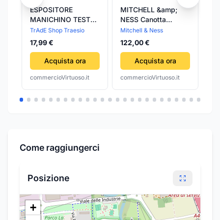
ESPOSITORE
MITCHELL &amp;
VG
MANICHINO TESTA
NESS Canotta
As
DONNA PORTA
Basket Uomo Nba
Pr
TrAdE Shop Traesio
Mitchell & Ness
Ma
PARRUCCA
Swimgman Jersey
Pa
17,99 €
122,00 €
58
OCCHIALI
Steve Francis No.3
St
PARRUCCHIERE
1999-00 Houroc
Acquista ora
Acquista ora
Road Original Team
commercioVirtuoso.it
commercioVirtuoso.it
com
Colors
Come raggiungerci
Posizione
+