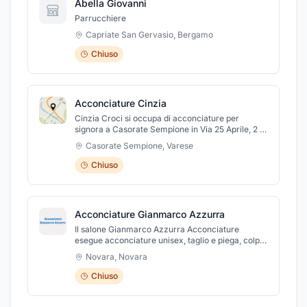
Abella Giovanni
Parrucchiere
Capriate San Gervasio
,
Bergamo
Chiuso
Acconciature Cinzia
Cinzia Croci si occupa di acconciature per
signora a Casorate Sempione in Via 25 Aprile, 2 .
Presso il salone uno staff gentile e
Casorate Sempione
,
Varese
professionalmente preparato, si prenderà cura
dei tuoi capelli appagando il desiderio di
Chiuso
rivoluzionare il tuo look, con tagli alla moda, bagni
di colore, pieghe, extention e acconciature di ogni
tipo. Inoltre si effettuano trattamenti per la cura e
la salute del tuo capello utilizzando prodotti
Acconciature Gianmarco Azzurra
naturali di primissima qualità. Per ulteriori
informazioni, visitate la nostra Pagina Facebook
Il salone Gianmarco Azzurra Acconciature
"Acconciature Cinzia".
esegue acconciature unisex, taglio e piega, colpi
di sole, meche, colorazione, lisciatura
Novara
,
Novara
semipermanente e molto altro. Il salone, inoltre,
offre trattamenti personalizzati ed è specializzato
Chiuso
nella ricostruzione del capello. Per maggiori
informazioni visitate il nostro sito
www.acconciaturegianmarcoazzurra.com.