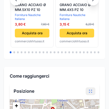
GRANO ACCIAIO Ø
GRANO ACCIAIO Ø
ST
MM.5X10 PZ 10
MM.4X5 PZ 10
NA
75
Forniture Nautiche
Forniture Nautiche
Sta
Italiana
Italiana
40
3,
3,80 €
3,15 €
7,60 €
6,29 €
Acquista ora
Acquista ora
commercioVirtuoso.it
commercioVirtuoso.it
com
Come raggiungerci
Posizione
+