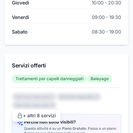
Giovedì
10:00
-
20:30
Venerdì
09:00
-
19:30
Sabato
08:30
-
19:00
Servizi offerti
Trattamenti per capelli danneggiati
Balayage
Servizio nascosto 1
Servizio nascosto 2
Servizio nascosto 3
+ altri
8
servizi
Perché non sono visibili?
Questa attività è su un
Piano Gratuito
.
Passa a un piano