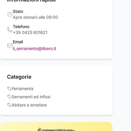
Stato
Apre domani alle 09:00
Telefono
+39 0425 601821
Email
il_serramento@libero.it
VE TIPO L
ORECA - CRICCHETTI
CHIAVE TIPO L
Categorie
SOLA 14MM
PER SERRAMENTI IN
BUSSOLA 24M
CA ESAGONALE
LEGNO 30MM
BOCCA ESAGO
Oreca New
Kaela
Ferramenta
MO VANADIO
CROMO VANAD
 €
1,95 €
7,99 €
AIO 91622
ACCIAIO 91632
Serramenti ed infissi
RAMENTA
FERRAMENTA
Acquista ora
Acquista ora
Acquista o
Abitare e arredare
rcioVirtuoso.it
commercioVirtuoso.it
commercioVirtuoso