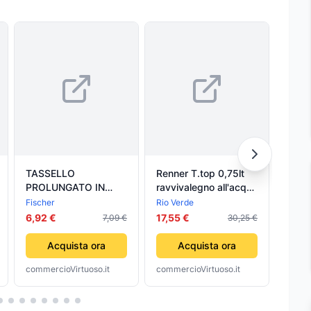
TASSELLO
Renner T.top 0,75lt
CHIA
PROLUNGATO IN
ravvivalegno all'acqua
BUS
NYLON FISCHER PER
serramenti manufatti
BOC
Fischer
Rio Verde
Kaela
SERRAMENTI- 8 x
legno mobili
CRO
6,92 €
17,55 €
7,09 €
30,25 €
4,99
80T- FISCH- pezzi 1
ACCI
FER
Acquista ora
Acquista ora
commercioVirtuoso.it
commercioVirtuoso.it
comme