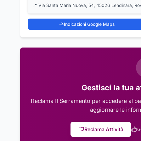
📍
Via Santa Maria Nuova, 54, 45026 Lendinara, Ro
Indicazioni Google Maps
Gestisci la tua a
Reclama
Il Serramento
per accedere al pan
aggiornare le infor
Reclama Attività
G