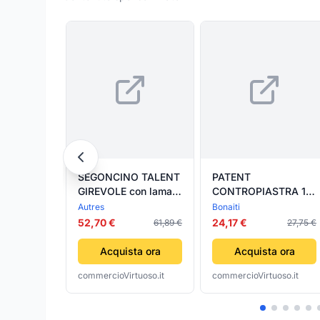
SEGONCINO TALENT
PATENT
GIREVOLE con lama
CONTROPIASTRA 113
cm. 53 5.00 pz
GACCIA 8X90
Autres
Bonaiti
OTT.TO C/ALET-
52,70 €
24,17 €
61,89 €
27,75 €
BONAITI
SERRATURE- 20,0 pz
Acquista ora
Acquista ora
commercioVirtuoso.it
commercioVirtuoso.it