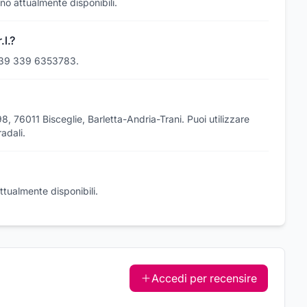
sono attualmente disponibili.
l.?
o +39 339 6353783.
98, 76011 Bisceglie, Barletta-Andria-Trani. Puoi utilizzare
adali.
attualmente disponibili.
Accedi per recensire