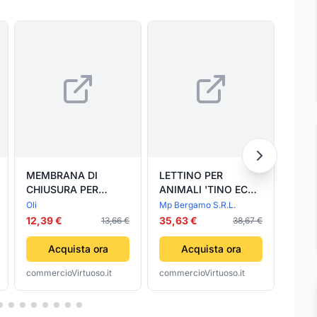
MEMBRANA DI
LETTINO PER
LETT
CHIUSURA PER
ANIMALI 'TINO ECO'
ANIM
GALLEGGIANTE
mod. 80 ghiaccio -
mod. 
Oli
Mp Bergamo S.R.L.
Mp Be
OLIVER
cm 80 x 60 x h.25 -
- cm 
12,39 €
35,63 €
35,6
13,66 €
38,67 €
INTERNATIONAL
MP BERGAMO S.R.L.
MP B
S.R.L.
Acquista ora
Acquista ora
commercioVirtuoso.it
commercioVirtuoso.it
comme