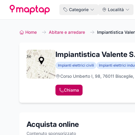
Categorie
Località
Home
Abitare e arredare
Impiantistica Valent
Impiantistica Valente S.r
Impianti elettrici civili
Impianti elettrici indu
Corso Umberto I, 98, 76011 Bisceglie,
Chiama
Acquista online
Contenuto sponsorizzato