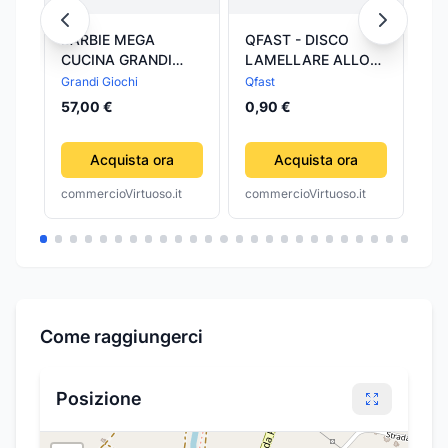
BARBIE MEGA
QFAST - DISCO
QF
CUCINA GRANDI
LAMELLARE ALLO
LA
GIOCHI
ZIRCONIO
ZI
Grandi Giochi
Qfast
Qfa
Ø115x22MM GRANA
Ø1
57,00 €
0,90 €
0,
60 - LUNGA DURATA
12
E RESISTENZA ALLO
DU
Acquista ora
SFILACCIAMENTO
Acquista ora
RE
SF
commercioVirtuoso.it
commercioVirtuoso.it
com
Come raggiungerci
Posizione