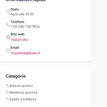
Stato
Apre alle 10:30
Telefono
+39 346 7567904
Sito web
Visita il sito
Email
mvpstore@libero.it
Giacca Coach
4 SACCHETTI
DOOMSDAY
et Uomo
MICROFIBRA
Giubbotto Jean
tials Tt
ASPIRAPOLVERE
Uomo Necklace
Doomsday
9,90 €
hes Jacket
KARCHER WD4,
Denim Jacket S
00 €
Categorie
248,00 €
e
WD5, WD6, MV4
Wash
2.863-006.0 ,
Acquista ora
Acquista ora
Acquista o
Articoli sportivi
Medicina sportiva
rcioVirtuoso.it
commercioVirtuoso.it
commercioVirtuoso
Salute e bellezza