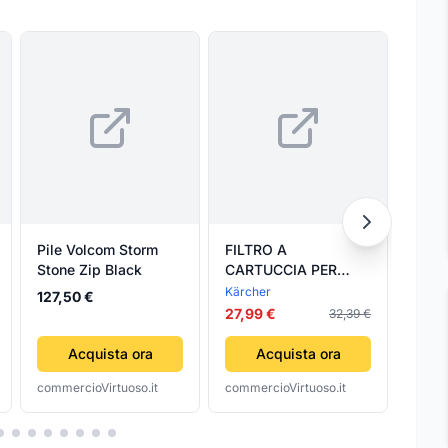
Pile Volcom Storm
FILTRO A
HUF 
Stone Zip Black
CARTUCCIA PER
Jack
KARCHER MV2-MV3-
Essen
Kärcher
Huf
127,50 €
KARCHER- 1,0 pz
Coac
27,99 €
32,39 €
100,
Ston
Acquista ora
Acquista ora
commercioVirtuoso.it
commercioVirtuoso.it
comme