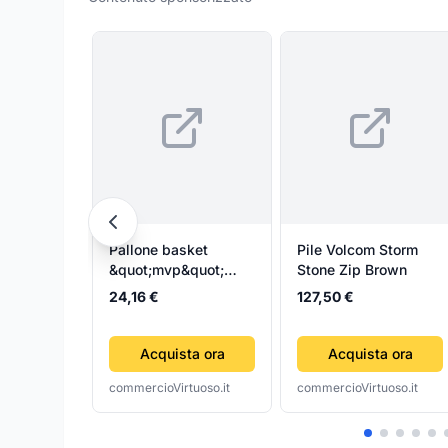
Pallone basket
Pile Volcom Storm
&quot;mvp&quot;
Stone Zip Brown
size 7
24,16 €
127,50 €
Acquista ora
Acquista ora
commercioVirtuoso.it
commercioVirtuoso.it