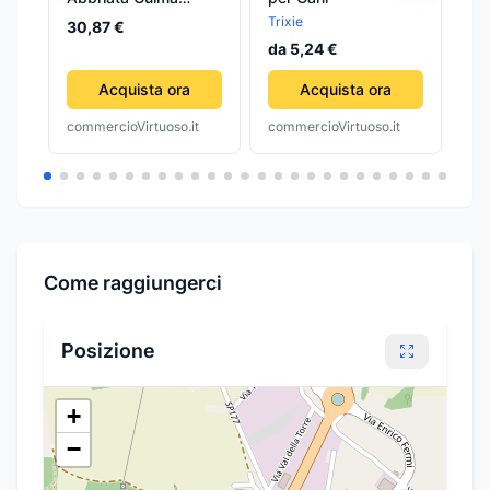
Omas Supertino
Trixie
Cro
30,87 €
Wolvo 12R001 Filo
da 5,24 €
25
5,5 confezione da 5
pezzi
Acquista ora
Acquista ora
commercioVirtuoso.it
commercioVirtuoso.it
com
Come raggiungerci
Posizione
+
−