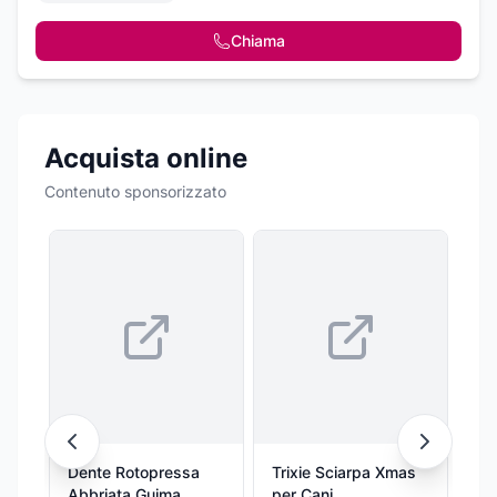
Chiama
Acquista online
Contenuto sponsorizzato
Dente Rotopressa
Trixie Sciarpa Xmas
Cr
Abbriata Guima
per Cani
Gn