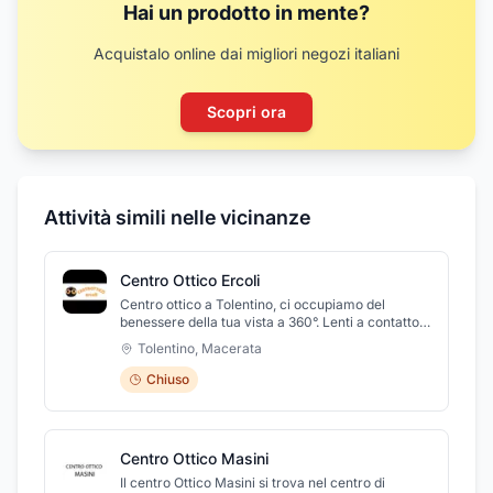
Hai un prodotto in mente?
Acquistalo online dai migliori negozi italiani
Scopri ora
Attività simili nelle vicinanze
Centro Ottico Ercoli
Centro ottico a Tolentino, ci occupiamo del
benessere della tua vista a 360°. Lenti a contatto e
occhiali di ogni tipo dei migliori brand e made in
Tolentino
,
Macerata
Italy. Ottica Ercoli è in grado di offrire un'ampia
scelta di occhiali per uomo e donna, dando
Chiuso
consigli specifici sulle caratteristiche tecniche e
supportando il cliente nella sua scelta. Ottica
Ercoli lavora con le più importanti aziende del
settore oftalmico, che offrono affidabilità,
Centro Ottico Masini
tecnologia e comfort visivo.
Il centro Ottico Masini si trova nel centro di