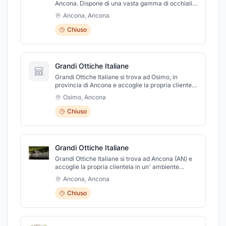
Ancona. Dispone di una vasta gamma di occhiali,
tutti delle migliori marche. Cortesia, servizio e
Ancona
,
Ancona
disponibilità del personale, oltre alla qualità dei
prodotti, sono fondamentali per la soddisfazione
Chiuso
del cliente, per questo cerchiamo di venire
incontro a tutte le vostre esigenze. Presso il punto
vendita ampia scelta di montature per occhiali da
vista, e da sole, lenti a contatto e lenti
Grandi Ottiche Italiane
progressive, lenti di ingrandimento e occhiali da
vista per bambini.
Grandi Ottiche Italiane si trova ad Osimo, in
provincia di Ancona e accoglie la propria clientela
in un' ambiente dinamico ed elegante, pronto a
Osimo
,
Ancona
risolvere ogni problema visivo attraverso
sofisticate apparecchiature per il controllo
Chiuso
dell'acuità visiva e del film lacrimale, mettendo a
vostra disposizione personale altamente
qualificato e professionale.
Grandi Ottiche Italiane
Grandi Ottiche Italiane si trova ad Ancona (AN) e
accoglie la propria clientela in un' ambiente
dinamico ed elegante, pronto a risolvere ogni
Ancona
,
Ancona
problema visivo attraverso sofisticate
apparecchiature per il controllo dell'acuità visiva
Chiuso
e del film lacrimale, mettendo a vostra
disposizione personale altamente qualificato e
professionale.