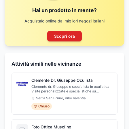
Hai un prodotto in mente?
Acquistalo online dai migliori negozi italiani
Scopri ora
Attività simili nelle vicinanze
Clemente Dr. Giuseppe Oculista
Clemente dr. Giuseppe è specialista in oculistica.
Visite personalizzate e specialistiche su
appuntamento. Servizio di trattamenti e cure
Serra San Bruno
,
Vibo Valentia
personalizzate, misurazione della vista. Cura per
la sicurezza dell'occhio. Il dottore riceve anche
Chiuso
presso contrada la foresta a Chiaravalle presso
kos il mercoledì mezza giornata e a Vibo Valentia
in via Domenico savio c/o casa di cura Villa dei
Gerani il martedì su appuntamento.
Foto Ottica Musolino