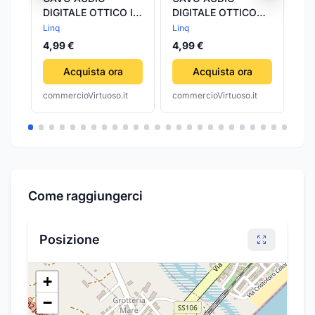
DIGITALE OTTICO IN
DIGITALE OTTICO
AN
FIBRA OTTICA
FIBRA OTTICA
PR
Linq
Linq
TrA
LUNGHEZZA 1
LUNGHEZZA 2
PE
4,99 €
4,99 €
54
METRO HDV-3210
METRI HI FI HDV-
CA
3220
Acquista ora
Acquista ora
commercioVirtuoso.it
commercioVirtuoso.it
com
Come raggiungerci
Posizione
+
−