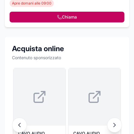
Apre domani alle 09:00
Chiama
Acquista online
Contenuto sponsorizzato
CAVO AUDIO
CAVO AUDIO
MI