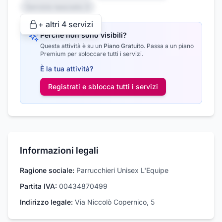
Servizio nascosto 3
+ altri
4
servizi
Perché non sono visibili?
Questa attività è su un
Piano Gratuito
.
Passa a un piano
Premium per sbloccare tutti i servizi.
È la tua attività?
Registrati e sblocca tutti i
servizi
Informazioni legali
Ragione sociale:
Parrucchieri Unisex L'Equipe
Partita IVA:
00434870499
Indirizzo legale:
Via Niccolò Copernico, 5