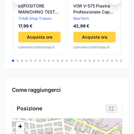
ESPOSITORE
VGR V-575 Piastra
M
MANICHINO TESTA
Professionale Capelli
PA
DONNA PORTA
Parrucchiere LCD
TrAdE Shop Traesio
MaxTech
10
PARRUCCA
Tormalina
17,99 €
42,99 €
OCCHIALI
PARRUCCHIERE
Acquista ora
Acquista ora
commercioVirtuoso.it
commercioVirtuoso.it
com
Come raggiungerci
Posizione
+