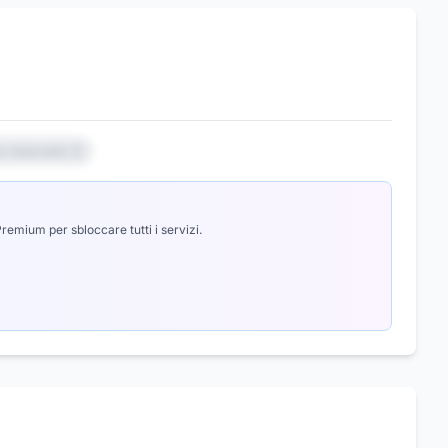
io nascosto 3
emium per sbloccare tutti i servizi.