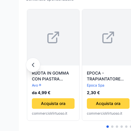
RUOTA IN GOMMA
EPOCA -
CON PIASTRA
TRAPIANTATORE
GIREVOLE AVO
LAMA STRETTA
Avo ®
Epoca Spa
FLANGIA IN ACCIAIO
BLUE
da 4,99 €
2,30 €
RUOTE PER
CARRELLI
Acquista ora
Acquista ora
commercioVirtuoso.it
commercioVirtuoso.it