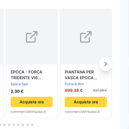
EPOCA - FORCA
PIANTANA PER
PIAN
TRIDENTE VI6
VASCA EPOCA
VAS
MELANZANA
Bronzo PORTA & BINI
Epoca Spa
Porta & Bini
Porta 
699,38 €
557,
837,39 €
2,30 €
Acquista ora
Acquista ora
commercioVirtuoso.it
commercioVirtuoso.it
comme