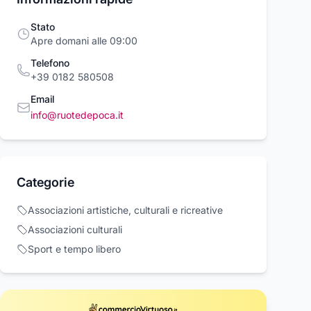
Stato
Apre domani alle 09:00
Telefono
+39 0182 580508
Email
info@ruotedepoca.it
TANA PER
72 FIORE FIORI
EPOCA -
Categorie
CA EPOCA
ARTIFICIALE
NEBULIZZATOR
Cromo PORTA & BINI
AZZURRO TESSUTO
ENERGIE CLEAR
& Bini
TrAdE Shop Traesio
Epoca Spa
Associazioni artistiche, culturali e ricreative
GLITTER BOCCIOLO
575ML
02 €
666,56 €
6,99 €
1,30 €
FINTE SEGNAPOSTO
Associazioni culturali
Acquista ora
Acquista ora
Acquista o
Sport e tempo libero
rcioVirtuoso.it
commercioVirtuoso.it
commercioVirtuoso