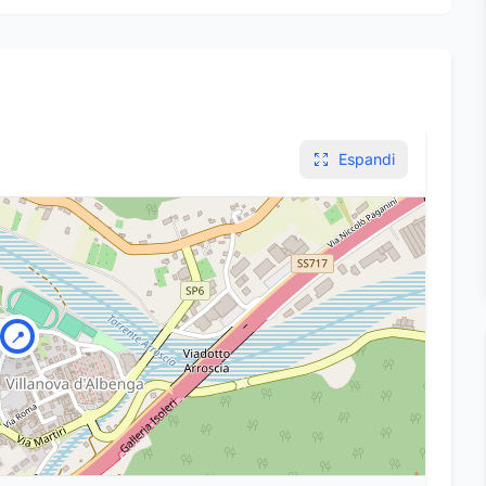
Espandi
📍