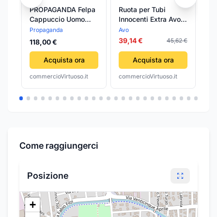
PROPAGANDA Felpa
Ruota per Tubi
Ch
Cappuccio Uomo
Innocenti Extra Avo
In
Innocent Hoodie
Ø 200
Si
Propaganda
Avo
Sil
Sugar da uomo
39,14 €
27
45,62 €
118,00 €
Acquista ora
Acquista ora
commercioVirtuoso.it
commercioVirtuoso.it
com
Come raggiungerci
Posizione
+