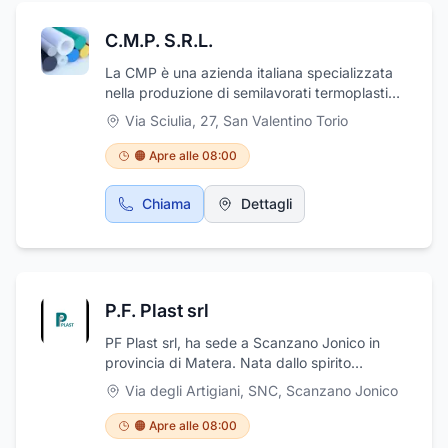
supporti per ventilatori centrifughi, Valvole
speciali, Serbatoi in polietilene, Ventilatori
C.M.P. S.R.L.
industriali, Epi Scrubber, Linee di trattamento
Galvanico, Impianti trattamento delle acque,
La CMP è una azienda italiana specializzata
impianti di decapaggio.
nella produzione di semilavorati termoplastici
per uso industriale.
Via Sciulia, 27
,
San Valentino Torio
🟠 Apre alle 08:00
Chiama
Dettagli
P.F. Plast srl
PF Plast srl, ha sede a Scanzano Jonico in
provincia di Matera. Nata dallo spirito
imprenditoriale di Francesco Petrocelli e dalla
Via degli Artigiani, SNC
,
Scanzano Jonico
sua profonda conoscenza del settore delle
materie plastiche, oggi è una rinomata,
🟠 Apre alle 08:00
consolidata e dinamica realtà di produzione e