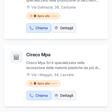
specializzata nella produzione di sacchetti
per la raccolta differenziata di diverse
Via Dalmazia, 38
,
Carbonia
dimensioni, colori e materiali.
🟠 Apre alle --:--
Chiama
Dettagli
Cireco Mpa
Cireco Mpa Srl è specializzata nella
lavorazione delle materie plastiche da più di
40 anni, in particolare Policarbonato e PVC,
Via I Maggio, 34
,
Lazzate
plexiglass, metacrilato. Grazie alle macchine a
controllo numerico CNC l'attività è in grado di
🟠 Apre alle --:--
realizzare qualsiasi lavorazione tra cui: Cappe
di aspirazione di diverse dimensioni, Condotte
Chiama
Dettagli
di aspirazione e raccordi, Cabine di
verniciatura a secco o ad acqua, Serbatoi o
recipienti speciali per liquidi, Chiocciole e