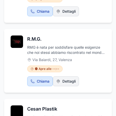
di materie plastiche e realizzazioni stampi.
Per qualsiasi informazione in merito non
Chiama
Dettagli
esitate a contattare direttamente il numero
messo a completa disposizione dei clienti,
333 266 3598. Rivolgetevi con fiducia!
Troverete competenza, professionalità e tanta
cortesia!!
R.M.G.
RMG è nata per soddisfare quelle esigenze
che noi stessi abbiamo riscontrato nel mondo
orafo: fornire un servizio di progettazione e
Via Baiardi, 27
,
Valenza
prototipazione altamente qualificato
operando al fianco delle imprese e offrendo
🟠 Apre alle --:--
soluzioni sempre all'avanguardia.
Supportiamo le necessità dei nostri clienti in
Chiama
Dettagli
svariati ambiti e soddisfiamo le richieste più
complesse. Ci occupiamo della creazione di
stampi in silicone e di tutto ciò che serve per
l'oreficeria.
Cesan Plastik