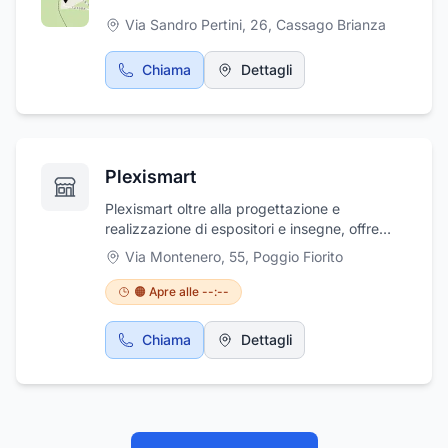
l'irrigazione e l'ecologia. La costante ricerca
Via Sandro Pertini, 26
,
Cassago Brianza
di soluzioni innovative di produzione e
commercializzazione dei materiali plastici,
unite alla attenta gestione della disponibilità
Chiama
Dettagli
dei prodotti a magazzino per per la più ampia
soddisfazione di tutta la clientela è il costante
obiettivo aziendale della PF Plast srl.
Plexismart
Plexismart oltre alla progettazione e
realizzazione di espositori e insegne, offre
anche servizi di fornitura di oggettistica di
Via Montenero, 55
,
Poggio Fiorito
consumo. Ci occupiamo anche della
realizzazione di protezioni passive e
🟠 Apre alle --:--
antintrusione per garantire la sicurezza dei
clienti negli ambienti industriali. Inoltre,
Chiama
Dettagli
offriamo anche servizi di coperture industriali,
per proteggere gli ambienti produttivi e le
attrezzature dai danni causati da agenti
atmosferici o eventi accidentali. Possiamo
fornire soluzioni su misura per ogni esigenza,