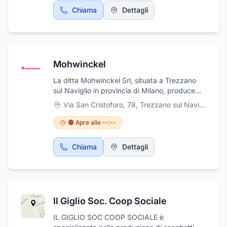
Chiama
Dettagli
Mohwinckel
La ditta Mohwinckel Srl, situata a Trezzano
sul Naviglio in provincia di Milano, produce
semilavorati plastici, film, lastre, tondi e tubi,
Via San Cristoforo, 78
,
Trezzano sul Naviglio
vernici e inchiostri serigrafici per materie
plastiche e vetro anche ad essiccazione con
🟠 Apre alle --:--
forni UV. Trattiamo inoltre impianti per
l'industria trasformatrice di materie plastiche,
Chiama
Dettagli
mulini colloidali e lastre isolanti. Ci troviamo in
via S. Cristoforo, 78. Visitate il nostro sito
web: www.mohwinckel.it.
Il Giglio Soc. Coop Sociale
IL GIGLIO SOC COOP SOCIALE è