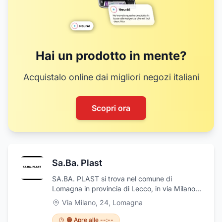
Hai un prodotto in mente?
Acquistalo online dai migliori negozi italiani
Scopri ora
Sa.Ba. Plast
SA.BA. PLAST si trova nel comune di
Lomagna in provincia di Lecco, in via Milano
24. Da sempre si è sempre distinta dalle altre
Via Milano, 24
,
Lomagna
aziende, grazie alla continua ricerca delle
migliori soluzioni nel settore dello stampaggio
🟠 Apre alle --:--