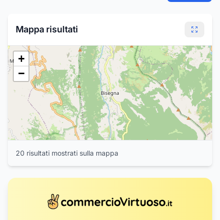
1
Mappa risultati
+
−
20
risultat
i
mostrat
i
sulla mappa