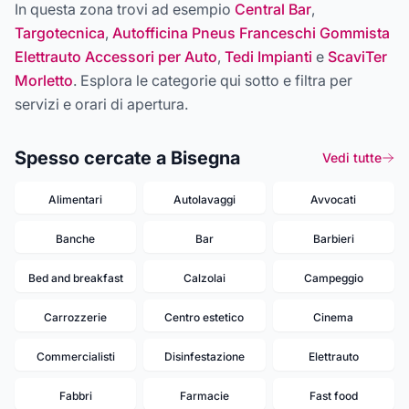
In questa zona trovi ad esempio
Central Bar
,
Targotecnica
,
Autofficina Pneus Franceschi Gommista
Elettrauto Accessori per Auto
,
Tedi Impianti
e
ScaviTer
Morletto
. Esplora le categorie qui sotto e filtra per
servizi e orari di apertura.
Spesso cercate a Bisegna
Vedi tutte
Alimentari
Autolavaggi
Avvocati
Banche
Bar
Barbieri
Bed and breakfast
Calzolai
Campeggio
Carrozzerie
Centro estetico
Cinema
Commercialisti
Disinfestazione
Elettrauto
Fabbri
Farmacie
Fast food