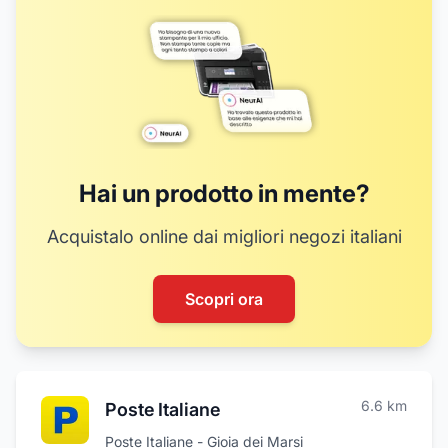
14
15
16
17
19
18
20
Hai un prodotto in mente?
Acquistalo online dai migliori negozi italiani
Scopri ora
6.6
km
Poste Italiane
Poste Italiane - Gioia dei Marsi