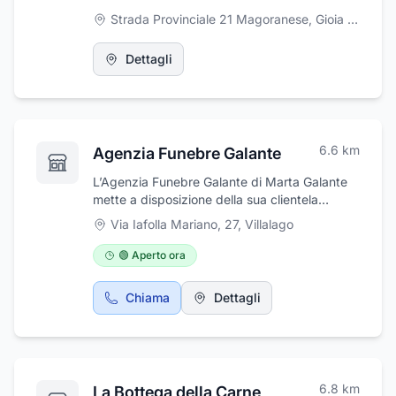
Strada Provinciale 21 Magoranese, Gioia dei Marsi
Dettagli
6.6
km
Agenzia Funebre Galante
L’Agenzia Funebre Galante di Marta Galante
mette a disposizione della sua clientela
pluriennale esperienza, sensibilità e cortesia,
Via Iafolla Mariano, 27
,
Villalago
nella gestione di qualsiasi evento luttuoso in
strutture sanitarie ed abitazioni civili. Si
🟢 Aperto ora
occupa di offrire un servizio funebre completo
che comprende i seguenti servizi: prelievo
Chiama
Dettagli
della salma, sistemazione e vestizione,
fornitura del cofano funebre, allestimento
della camera ardente, addobbo floreale,
organizzazione del rito di commiato e
paramento, religioso o civile e trasporto alla
6.8
km
La Bottega della Carne
sede cimiteriale prescelta per la tumulazione