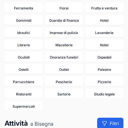
Ferramenta
Fiorai
Frutta e verdura
Gommisti
Guardia di finanza
Hotel
Idraulici
Imprese di pulizia
Lavanderie
Librerie
Macellerie
Notai
Oculisti
Onoranze funebri
Ospedali
Ostelli
Outlet
Palestre
Parrucchiere
Pescherie
Pizzerie
Ristoranti
Sartorie
Studio legale
5
Supermercati
Attività
Filtri
a Bisegna