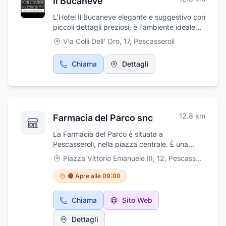
Il Bucaneve
2 letti, cucina attrezzata, soggiorno con
camino e divano letto.
L'Hotel Il Bucaneve elegante e suggestivo con
piccoli dettagli preziosi, è l'ambiente ideale
per accogliere chi ama le cose belle della vita.
Via Colli Dell' Oro, 17
,
Pescasseroli
In una raffinata atmosfera circondati dalle
bellezze del Parco Nazionale d' Abruzzo, vi
Chiama
Dettagli
attenderà un incontro con una sensazione di
benessere e tranquillità assoluti. Situato a
Pescasseroli capitale del Parco Nazionale
d'Abruzzo, Lazio e Molise famoso in Italia, e
un po' in tutto il mondo come modello per la
12.8
km
Farmacia del Parco snc
conservazione della natura e la difesa
dell'ambiente.
La Farmacia del Parco è situata a
Pescasseroli, nella piazza centrale. È una
farmacia storica, che con i suoi 100 anni di
Piazza Vittorio Emanuele III, 12
,
Pescasseroli
attività costituisce un vero e proprio punto di
riferimento. Propone prodotti farmaceutici di
🟠 Apre alle 09:00
base, omeopatici, farmaci fitoterapici,
cosmetici e prodotti per l'infanzia delle
Chiama
Sito Web
migliori marche del settore.
Dettagli