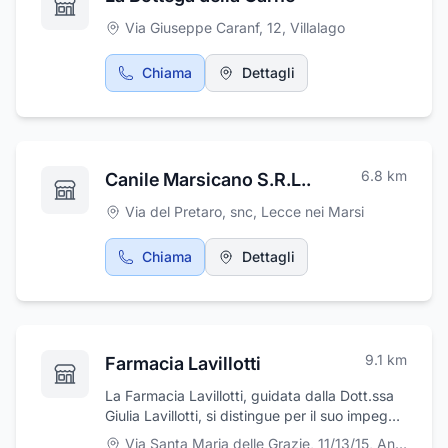
o la cremazione, disbrigo delle pratiche
Via Giuseppe Caranf, 12
,
Villalago
cimiteriali, affissione necrologi e manifesti
funebri, imbalsamazione, inumazione,
Chiama
Dettagli
esumazione. Effettua anche funerali militari.
Tratta: gagliardetti, immagine sacre, loculi,
monumenti funerari ed esegue la lavorazione
del granito. L’agenzia di onoranze funebri si
avvale della collaborazione di personale
6.8
km
altamente qualificato in divisa e di eleganti
Canile Marsicano S.R.L..
autocarri funebri per il trasporto. L’Agenzia
Via del Pretaro, snc
,
Lecce nei Marsi
Funebre Galante di Marta Galante ha sede in
Via Iafolla a Villalago, in provincia dell’Aquila.
Chiama
Dettagli
9.1
km
Farmacia Lavillotti
La Farmacia Lavillotti, guidata dalla Dott.ssa
Giulia Lavillotti, si distingue per il suo impegno
appassionato e competente nella ricerca dei
Via Santa Maria delle Grazie, 11/13/15
,
Anversa degli Abruzzi