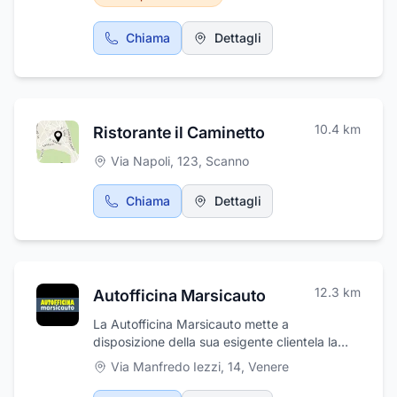
della creazione di gioielli quali anelli ed
accessori moda, della realizzazione di
Chiama
Dettagli
incisioni a mano in oro ed in argento, della
riparazione degli oggetti preziosi e del
lavaggio delle perle. La gioielleria vende i suoi
prodotti al dettaglio e si occupa anche
dell'acquisto e della vendita dei diamanti,
10.4
km
Ristorante il Caminetto
della valutazione degli orologi e
dell'esecuzione di accurate perizie.
Via Napoli, 123
,
Scanno
Chiama
Dettagli
12.3
km
Autofficina Marsicauto
La Autofficina Marsicauto mette a
disposizione della sua esigente clientela la
competenza professionale di un efficiente
Via Manfredo Iezzi, 14
,
Venere
staff di operatori, manutentori ed installatori
specializzati, di pluriennale esperienza ed in