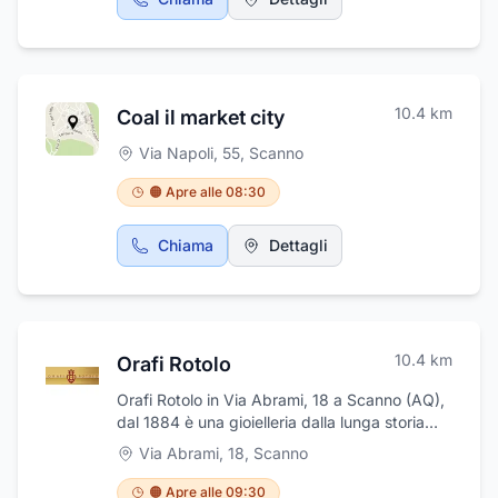
11/13/15 ad Anversa degli Abruzzi (AQ). .
10.4
km
Coal il market city
Via Napoli, 55
,
Scanno
🟠 Apre alle 08:30
Chiama
Dettagli
10.4
km
Orafi Rotolo
Orafi Rotolo in Via Abrami, 18 a Scanno (AQ),
dal 1884 è una gioielleria dalla lunga storia
che da molti anni porta avanti la passione
Via Abrami, 18
,
Scanno
della famiglia Rotolo per l'oreficeria. Presso il
laboratorio artigiani esperti si prendono cura
🟠 Apre alle 09:30