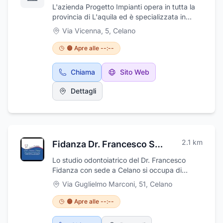
L'azienda Progetto Impianti opera in tutta la
provincia di L'aquila ed è specializzata in
servizi di termoidraulica , impianti
Via Vicenna, 5
,
Celano
tecnologici,solari e di condizionamento, La
nostra azienda è in grado di installare impianti
🟠 Apre alle --:--
termoidraulici all'avanguardia che consentono
un notevole risparmio energetico. Siamo
Chiama
Sito Web
specializzati nella realizzazione di impianti
idrico-sanitari,, impianti di trattamento aria e
Dettagli
ventilazione, climatizzazione e
condizionamento, refrigerazione e
riscaldamento. Eseguiamo riparazioni,
sostituzioni e manutenzioni di impianti idraulici
esistenti. Realizziamo impianti su edifici nuovi
2.1
km
Fidanza Dr. Francesco Studio Dentistico
adibiti ad uso civile o industriale, impianti
solari termici per l’integrazione e la
Lo studio odontoiatrico del Dr. Francesco
produzione di acqua calda sanitaria.
Fidanza con sede a Celano si occupa di
Effettuiamo forniture e posa in opera di
prevenzione, igiene e cura di qualsiasi
Via Guglielmo Marconi, 51
,
Celano
apparecchi idrico sanitari, accessori per
problema dentale. Il Dr. Fidanza, ormai con
bagni, box doccia, vasche idromassaggio,
una ventennale esperienza nel settore ha
🟠 Apre alle --:--
impianti di riscaldamento radianti a
sempre cercato di coniugare l’innovazione
pavimento, caldaie convenzionali e a
tecnologica alla fidelizzazione della clientela.