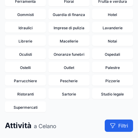
Ferramenta
Fiorai
Frutta e verdura
Gommisti
Guardia di finanza
Hotel
Idraulici
Imprese di pulizia
Lavanderie
Librerie
Macellerie
Notai
Oculisti
Onoranze funebri
Ospedali
Ostelli
Outlet
Palestre
Parrucchiere
Pescherie
Pizzerie
Ristoranti
Sartorie
Studio legale
Supermercati
Attività
Filtri
a Celano