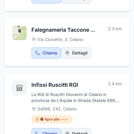
2.3
km
Falegnameria Taccone di Taccone Mariano e Lauro S.n.c.
Via Cicivette, 3
,
Celano
Chiama
Dettagli
2.4
km
Infissi Ruscitti RGI
La RGI di Ruscitti Giovanni di Celano in
provincia de L'Aquila in Strada Statale 696,
242, è un'azienda specializzata nella
Ss696, 242
,
Celano
produzione ed installazione di serramenti in
alluminio sia per edifici di nuova costruzione
🟠 Apre alle --:--
che per edifici in restauro per tutta la
provincia. Oltre alla produzione diretta di
Chiama
Dettagli