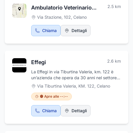
2.5
km
Ambulatorio Veterinario Dott. Giuseppe Cotturone
Via Stazione, 102
,
Celano
Chiama
Dettagli
2.6
km
Effegi
La Effegi in via Tiburtina Valeria, km. 122 è
un’azienda che opera da 30 anni nel settore
della verniciatura del legno e che utilizza
Via Tiburtina Valeria, KM. 122
,
Celano
vernici biologiche brevettate e strumenti di
ultima generazione. Offre i servizi di
🟠 Apre alle --:--
tinteggiatura, verniciatura, ignifugatura,
testurizzazzione (antiscivolo), verniciatura ad
Chiama
Dettagli
acqua e verniciatura biologica, che possono
essere applicati su sedute scolastiche, mobili,
sedute per ufficio, parquet, finestre e porte,
monoscocche, sale conferenza, teatri,