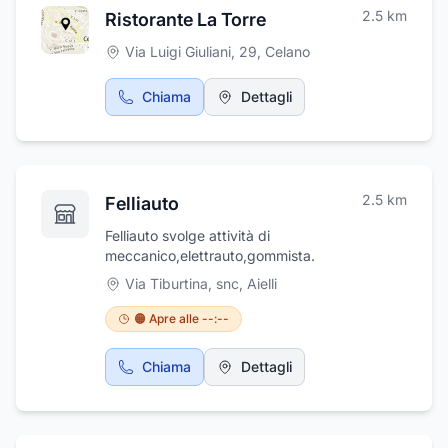
2.5
km
Ristorante La Torre
Via Luigi Giuliani, 29
,
Celano
Chiama
Dettagli
2.5
km
Felliauto
Felliauto svolge attività di
meccanico,elettrauto,gommista.
Via Tiburtina, snc
,
Aielli
🟠 Apre alle --:--
Chiama
Dettagli