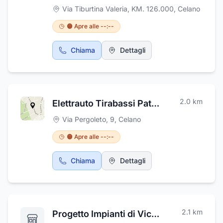
de' L'Aquila, si occupa oltre alla
Via Tiburtina Valeria, KM. 126.000
,
Celano
ristrutturazione e costruzione di abitazioni
civili ed industriali ,di carpenteria metallica
🟠 Apre alle --:--
con montaggio di porte, coperture ,pergolati,
tettoie ristrutturazione bagni, pavimentazione,
Chiama
Dettagli
cartongesso, lavori di rifinitura edile.
2.0
km
Elettrauto Tirabassi Patrizio
Via Pergoleto, 9
,
Celano
🟠 Apre alle --:--
Chiama
Dettagli
2.1
km
Progetto Impianti di Vicaretti Marco