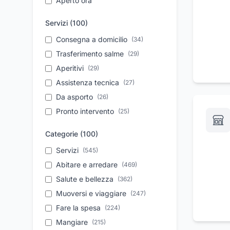
Aperto ora
Servizi (
100
)
Consegna a domicilio
(
34
)
Trasferimento salme
(
29
)
Aperitivi
(
29
)
Assistenza tecnica
(
27
)
Da asporto
(
26
)
Pronto intervento
(
25
)
Assicurazioni per la
(
25
)
Categorie (
100
)
persona
Pratiche per cremazioni
Servizi
(
545
)
(
24
)
Noleggio auto
Abitare e arredare
(
24
)
(
469
)
Parcheggio
Salute e bellezza
(
23
)
(
362
)
Personale qualificato
Muoversi e viaggiare
(
(
23
247
)
)
Soccorso stradale
Fare la spesa
(
224
)
(
22
)
Feste di compleanno
Mangiare
(
215
)
(
22
)