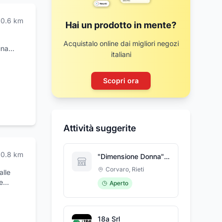
0.6
km
Hai un prodotto in mente?
Acquistalo online dai migliori negozi
una
italiani
e i
izi
cegliere
Scopri ora
ienza e
i le
N offre
solare e
Attività suggerite
he
uanto
0.8
km
"Dimensione Donna" di Ester Tavani Parrucchiera
OLO
nte a
Corvaro
,
Rieti
alle
tutto
e
Aperto
5 anche
ere info
18a Srl