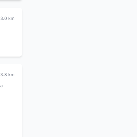
minimarket, caseifici,
erboristeria,
abbigliamento, calzature,
gioielleria e oltre.
3.0
km
Propone, oltre a prodotti
per la detergenza
professionale e articoli
per l'igiene, shoppers,
sacchetti e complementi
per Farmacia e
Parafarmacia. 2A Bags &
Pack vanta, dal 2012, un
laboratorio di
progettazione e stampa
per la personalizzazione
3.8
km
degli articoli proposti.
Siamo in via Armando
Vona 28 a Frosinone.
ra
Visitate il nostro sito
www.2abags.it