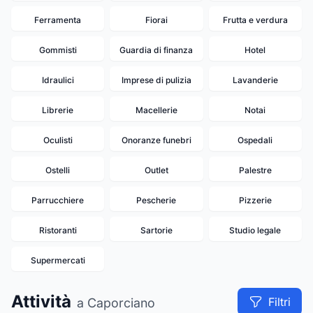
Ferramenta
Fiorai
Frutta e verdura
Gommisti
Guardia di finanza
Hotel
Idraulici
Imprese di pulizia
Lavanderie
Librerie
Macellerie
Notai
Oculisti
Onoranze funebri
Ospedali
Ostelli
Outlet
Palestre
Parrucchiere
Pescherie
Pizzerie
Ristoranti
Sartorie
Studio legale
19
18
Supermercati
11
Attività
Filtri
a Caporciano
6