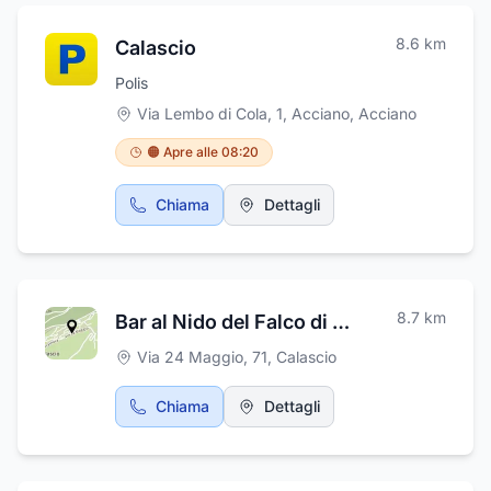
8.6
km
Calascio
Polis
Via Lembo di Cola, 1, Acciano
,
Acciano
🟠 Apre alle 08:20
Chiama
Dettagli
8.7
km
Bar al Nido del Falco di Angelosante Bruno Osvaldo
Via 24 Maggio, 71
,
Calascio
Chiama
Dettagli