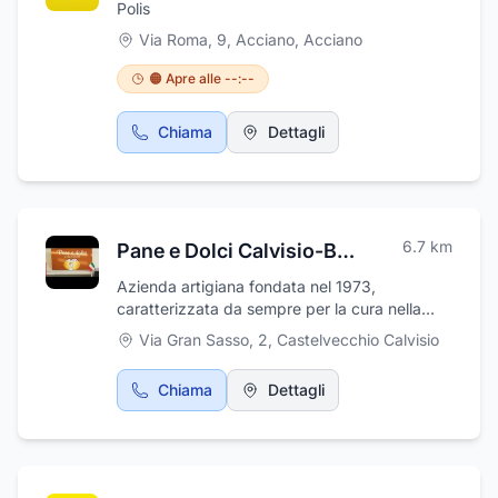
Polis
Sono inoltre presenti spazi ricreativi comuni,
Via Roma, 9, Acciano
,
Acciano
come una sala tv, una sala lettura ed un
ampio giardino. Tutte le camere sono inoltre
🟠 Apre alle --:--
dotate di bagno privato con doccia o vasca e
la struttura è aperta tutti i giorni.
Chiama
Dettagli
6.7
km
Pane e Dolci Calvisio-Battistella Antonio e C.
Azienda artigiana fondata nel 1973,
caratterizzata da sempre per la cura nella
scelta delle materie prime e nelle procedure di
Via Gran Sasso, 2
,
Castelvecchio Calvisio
lavorazione che prediligono metodi semplici e
naturali. Ora produciamo anche pasta all'uovo
Chiama
Dettagli
e gnocchi di patate! Laboratorio e vendita a
Castelvecchio Calvisio (AQ) - v. Parco del
Gran sasso, 2 - Telefono: 0862/930102.