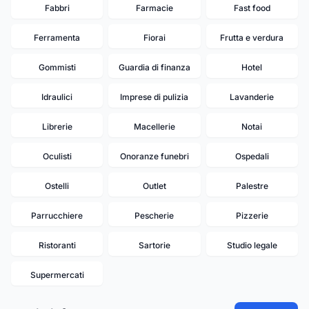
Fabbri
Farmacie
Fast food
Ferramenta
Fiorai
Frutta e verdura
Gommisti
Guardia di finanza
Hotel
Idraulici
Imprese di pulizia
Lavanderie
Librerie
Macellerie
Notai
Oculisti
Onoranze funebri
Ospedali
Ostelli
Outlet
Palestre
Parrucchiere
Pescherie
Pizzerie
Ristoranti
Sartorie
Studio legale
19
Supermercati
13
12