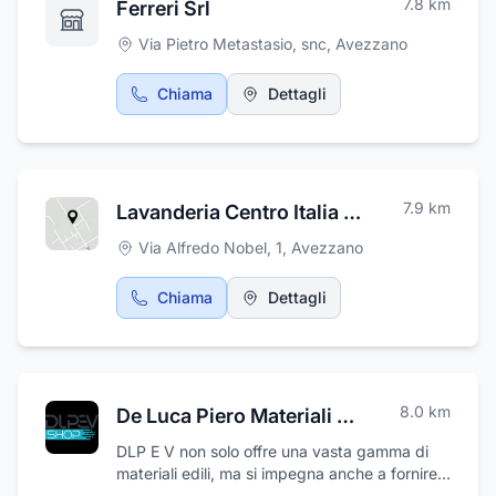
7.8
km
Ferreri Srl
Via Pietro Metastasio, snc
,
Avezzano
Chiama
Dettagli
7.9
km
Lavanderia Centro Italia Service S.r.l.s.
Via Alfredo Nobel, 1
,
Avezzano
Chiama
Dettagli
8.0
km
De Luca Piero Materiali da Costruzione
DLP E V non solo offre una vasta gamma di
materiali edili, ma si impegna anche a fornire
un servizio di consulenza tecnica ai propri