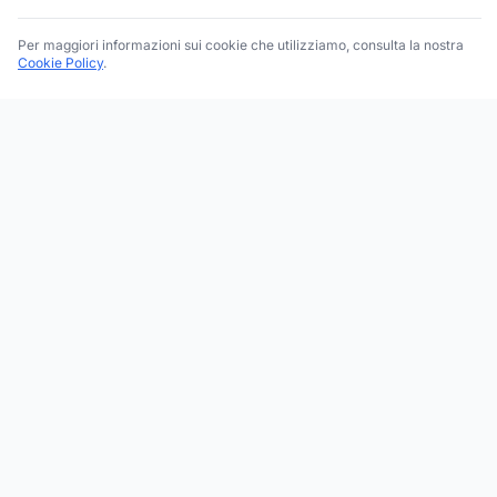
Per maggiori informazioni sui cookie che utilizziamo, consulta la nostra
Cookie Policy
.
Trova le migliori attività commerciali, negozi e servizi in tutta
Italia. Ricerca per categoria, brand, regione, provincia e città.
Facebook
Instagram
Twitter
ESPLORA