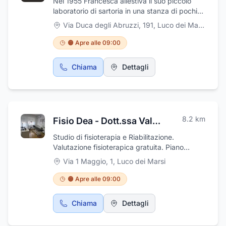
Nel 1955 Francesca allestiva il suo piccolo
veranda. Disponiamo anche del servizio di
laboratorio di sartoria in una stanza di pochi
asporto. Nei dintorni di Luco, per chi si vuole
metri quadrati, a Luco dei Marsi. Oggi in un
Via Duca degli Abruzzi, 191
,
Luco dei Marsi
riposare abbiamo anche un servizio camere,
complesso di 600 m² dedicati allo studio e
venite a trovarci. Vi aspettiamo!
alla creazione di ciò che è moda e tendenza
🟠 Apre alle 09:00
nel settore sposa e alta moda coordina uno
staff di sarte in grado di personalizzare i capi
Chiama
Dettagli
più esclusivi. Francesca, con le sue figlie
Domenica e Mariassunta, vestono il sogno più
importante di ogni sposa. Francesca Sposi Di
Gianfilippo Francesca si trova in Via Duca
Degli Abruzzi, 191 a Luco Dei Marsi (AQ).
8.2
km
Fisio Dea - Dott.ssa Valentina De Amicis
Studio di fisioterapia e Riabilitazione.
Valutazione fisioterapica gratuita. Piano
terapeutico personalizzato. Terapie manuali e
Via 1 Maggio, 1
,
Luco dei Marsi
apparecchiature elettromedicali
🟠 Apre alle 09:00
Chiama
Dettagli