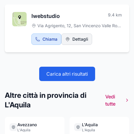
abbigliamento antinfortunistico, materiali
idraulici, calce per intonaco e additivi per
9.4
km
Iwebstudio
malte. La ditta Maiorani Benito & Figli ha la
sede a Trasacco.
Via Agrigento, 12
,
San Vincenzo Valle Roveto
Chiama
Dettagli
Carica altri risultati
Altre città in provincia di
Vedi
L'Aquila
tutte
Avezzano
L'Aquila
L'Aquila
L'Aquila