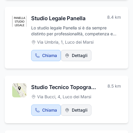
8.4
km
Studio Legale Panella
Lo studio legale Panella si è da sempre
distinto per professionalità, competenza e
onestà e tratta ogni tipo di contenzioso. Il
Via Umbria, 1
,
Luco dei Marsi
qualificato staff dello studio legale Panella
assiste la propria clientela sia con attività di
Chiama
Dettagli
consulenza stragiudiziale sia con attività
giudiziaria. In seno allo studio legale Panella
viene svolta attività giudiziaria e stragiudiziale
in materia di diritto civile, diritto di famiglia,
diritto del lavoro, diritto societario, diritto
8.5
km
Studio Tecnico Topografico Geom. Giovanni Iaboni
tributario, diritto penale, diritto amministrativo.
Lo studio legale Panella ha sede a Luco dei
Via Bucci, 4
,
Luco dei Marsi
Marsi (AQ), in Via Umbria 1.
Chiama
Dettagli