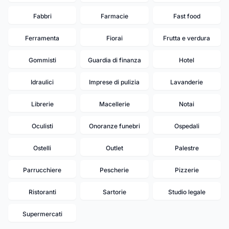
Fabbri
Farmacie
Fast food
Ferramenta
Fiorai
Frutta e verdura
Gommisti
Guardia di finanza
Hotel
Idraulici
Imprese di pulizia
Lavanderie
Librerie
Macellerie
Notai
Oculisti
Onoranze funebri
Ospedali
Ostelli
Outlet
Palestre
Parrucchiere
Pescherie
Pizzerie
17
16
Ristoranti
Sartorie
Studio legale
15
14
19
13
12
11
Supermercati
10