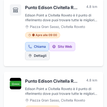
4.8
km
Punto Edison Civitella Roveto
Edison Point a Civitella Roveto è il punto di
riferimento dove puoi trovare tutte le migliori
soluzione per l'efficientamento e risparmio
Piazza Gran Sasso
,
Civitella Roveto
energetico della tua abitazione . Soluzioni
chiavi in mano per Impianti Fotovoltaici ,
🟠 Apre alle 09:00
Pompe di Calore , sostituzione Caldaie ,
impianti di Climatizzazione e le migliori Offerte
Chiama
Sito Web
per Luce E gas . I Nostri consulenti ti potranno
aiutarti in tutte le fasi , dalla consulenza fino al
Dettagli
disbrigo di tutte le pratiche per sfruttare i
Bonus ed Incentivi a disposizione.
4.8
km
Punto Edison Civitella Roveto
Edison Point a Civitella Roveto è il punto di
riferimento dove puoi trovare tutte le migliori
soluzione per l'efficientamento e risparmio
Piazza Gran Sasso
,
Civitella Roveto
energetico della tua abitazione . Soluzioni