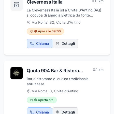
0.0
km
Cleverness Italia
La Cleverness Italia srl a Civita D'Antino (AQ)
si occupa di Energia Elettrica da fonte
rinnovabile e con contratto GSE, Costruzioni
Via Roma, 82
,
Civita d'Antino
elettromeccaniche Brevettate con contratto
GSE; le nostre soluzioni brevettate sono state
🟠 Apre alle 09:00
progettate per offrire prestazioni ottimali e
durata nel tempo. Che si tratti di
Chiama
Dettagli
elettromagneti, cablaggi, pressostati o
sensori, i nostri prodotti sono realizzati con la
massima attenzione ai dettagli e alla
qualità12. Inoltre produciamo detersivi
altamente biodegradabili, al 99% e appositi
0.1
km
Quota 904 Bar & Ristorante
contenitori brevettati, con cartoncino
vegetale altamente biodegradabile. La tutela
Bar e ristorante di cucina tradizionale
e il rispetto dell'ambiente sono il principale
abruzzese
obiettivo dell'azienda.
Via Roma, 3
,
Civita d'Antino
🟢 Aperto ora
Chiama
Dettagli