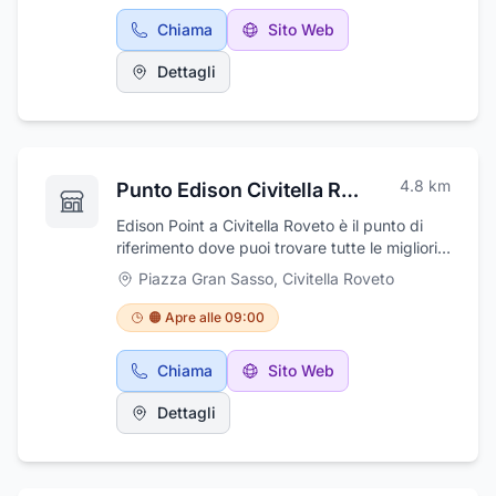
impianti di Climatizzazione e le migliori Offerte
Chiama
Sito Web
per Luce E gas . I Nostri consulenti ti potranno
aiutarti in tutte le fasi , dalla consulenza fino al
Dettagli
disbrigo di tutte le pratiche per sfruttare i
Bonus ed Incentivi a disposizione.
4.8
km
Punto Edison Civitella Roveto
Edison Point a Civitella Roveto è il punto di
riferimento dove puoi trovare tutte le migliori
soluzione per l'efficientamento e risparmio
Piazza Gran Sasso
,
Civitella Roveto
energetico della tua abitazione . Soluzioni
chiavi in mano per Impianti Fotovoltaici ,
🟠 Apre alle 09:00
Pompe di Calore , sostituzione Caldaie ,
impianti di Climatizzazione e le migliori Offerte
Chiama
Sito Web
per Luce E gas . I Nostri consulenti ti potranno
aiutarti in tutte le fasi , dalla consulenza fino al
Dettagli
disbrigo di tutte le pratiche per sfruttare i
Bonus ed Incentivi a disposizione.