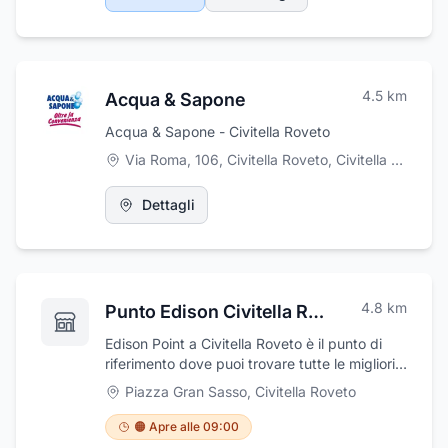
4.5
km
Acqua & Sapone
Acqua & Sapone - Civitella Roveto
Via Roma, 106, Civitella Roveto
,
Civitella Roveto
Dettagli
4.8
km
Punto Edison Civitella Roveto
Edison Point a Civitella Roveto è il punto di
riferimento dove puoi trovare tutte le migliori
soluzione per l'efficientamento e risparmio
Piazza Gran Sasso
,
Civitella Roveto
energetico della tua abitazione . Soluzioni
chiavi in mano per Impianti Fotovoltaici ,
🟠 Apre alle 09:00
Pompe di Calore , sostituzione Caldaie ,