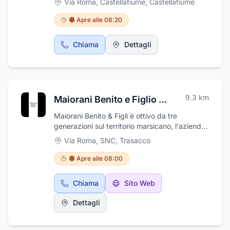
Via Roma, Castellafiume
,
Castellafiume
🟠 Apre alle 08:20
Chiama
Dettagli
9.3
km
Maiorani Benito e Figlio Sas
Maiorani Benito & Figli è ottivo da tre
generazioni sul territorio marsicano, l'azienda
è riuscita, con gli anni, a seguire e anticipare i
Via Roma, SNC
,
Trasacco
tempi sempre dietro alle nuove tecnologie in
materia di costruzioni. Da noi potrete trovare
🟠 Apre alle 08:00
la consulenza di professionisti del settore che
sapranno consigliarvi al meglio secondo le
Chiama
Sito Web
vostre esigenze per l'acquisto di accessori
per illuminazione, sifoni per fognature, additivi
Dettagli
chimici per edilizia, cartongesso, agglomerati
cementizi, tubi per edilizia, accessori per
camini, sanitari, accessori per idrosanitari,