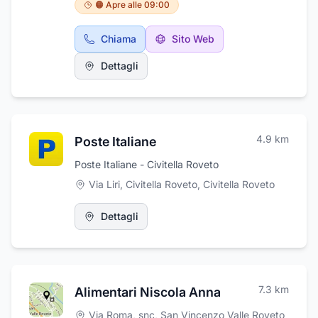
chiavi in mano per Impianti Fotovoltaici ,
🟠 Apre alle 09:00
Pompe di Calore , sostituzione Caldaie ,
impianti di Climatizzazione e le migliori Offerte
Chiama
Sito Web
per Luce E gas . I Nostri consulenti ti potranno
aiutarti in tutte le fasi , dalla consulenza fino al
Dettagli
disbrigo di tutte le pratiche per sfruttare i
Bonus ed Incentivi a disposizione.
4.9
km
Poste Italiane
Poste Italiane - Civitella Roveto
Via Liri, Civitella Roveto
,
Civitella Roveto
Dettagli
7.3
km
Alimentari Niscola Anna
Via Roma, snc
,
San Vincenzo Valle Roveto