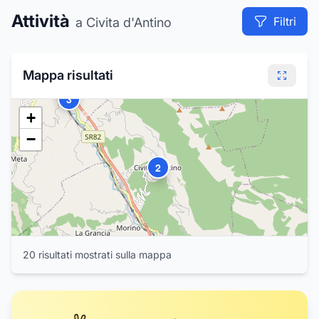
Attività
Filtri
a Civita d'Antino
Mappa risultati
4
5
6
7
8
3
+
−
2
1
20
risultat
i
mostrat
i
sulla mappa
9