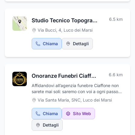
6.5
km
Studio Tecnico Topografico Geom. Giovanni Iaboni
Via Bucci, 4
,
Luco dei Marsi
Chiama
Dettagli
6.6
km
Onoranze Funebri Ciaffone
Affidandovi all’agenzia funebre Ciaffone non
sarete mai soli: saremo con voi a ogni passo.
Siamo disponibili 24 ore al giorno, 7 giorni alla
Via Santa Maria, SNC
,
Luco dei Marsi
settimana, tutto l'anno. Abbiamo alle spalle
molti anni di servizio nel settore delle pompe
Chiama
Sito Web
funebri. La nostra esperienza e il desiderio di
aiutare i nostri clienti in uno dei momenti più
Dettagli
difficili ci hanno portato a sviluppare una
gamma di servizi funebri professionali. Ci