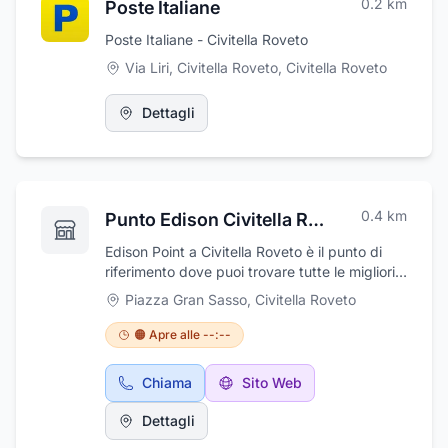
0.2
km
Poste Italiane
Poste Italiane - Civitella Roveto
Via Liri, Civitella Roveto
,
Civitella Roveto
Dettagli
0.4
km
Punto Edison Civitella Roveto
Edison Point a Civitella Roveto è il punto di
riferimento dove puoi trovare tutte le migliori
soluzione per l'efficientamento e risparmio
Piazza Gran Sasso
,
Civitella Roveto
energetico della tua abitazione . Soluzioni
chiavi in mano per Impianti Fotovoltaici ,
🟠 Apre alle --:--
Pompe di Calore , sostituzione Caldaie ,
impianti di Climatizzazione e le migliori Offerte
Chiama
Sito Web
per Luce E gas . I Nostri consulenti ti potranno
aiutarti in tutte le fasi , dalla consulenza fino al
Dettagli
disbrigo di tutte le pratiche per sfruttare i