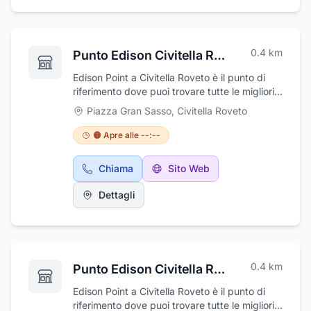
Bonus ed Incentivi a disposizione.
0.4
km
Punto Edison Civitella Roveto
Edison Point a Civitella Roveto è il punto di
riferimento dove puoi trovare tutte le migliori
soluzione per l'efficientamento e risparmio
Piazza Gran Sasso
,
Civitella Roveto
energetico della tua abitazione . Soluzioni
chiavi in mano per Impianti Fotovoltaici ,
🟠 Apre alle --:--
Pompe di Calore , sostituzione Caldaie ,
impianti di Climatizzazione e le migliori Offerte
Chiama
Sito Web
per Luce E gas . I Nostri consulenti ti potranno
aiutarti in tutte le fasi , dalla consulenza fino al
Dettagli
disbrigo di tutte le pratiche per sfruttare i
Bonus ed Incentivi a disposizione.
0.4
km
Punto Edison Civitella Roveto
Edison Point a Civitella Roveto è il punto di
riferimento dove puoi trovare tutte le migliori