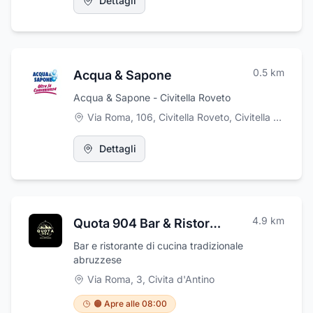
Dettagli
disbrigo di tutte le pratiche per sfruttare i
Bonus ed Incentivi a disposizione.
0.5
km
Acqua & Sapone
Acqua & Sapone - Civitella Roveto
Via Roma, 106, Civitella Roveto
,
Civitella Roveto
Dettagli
4.9
km
Quota 904 Bar & Ristorante
Bar e ristorante di cucina tradizionale
abruzzese
Via Roma, 3
,
Civita d'Antino
🟠 Apre alle 08:00