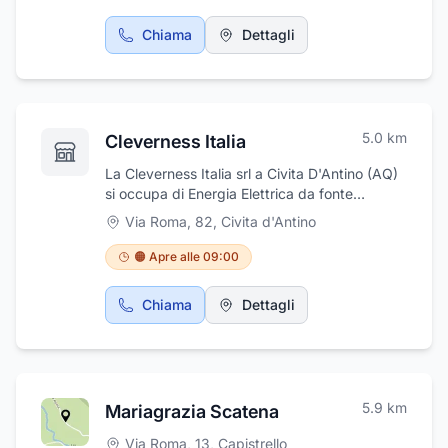
Chiama
Dettagli
5.0
km
Cleverness Italia
La Cleverness Italia srl a Civita D'Antino (AQ)
si occupa di Energia Elettrica da fonte
rinnovabile e con contratto GSE, Costruzioni
Via Roma, 82
,
Civita d'Antino
elettromeccaniche Brevettate con contratto
GSE; le nostre soluzioni brevettate sono state
🟠 Apre alle 09:00
progettate per offrire prestazioni ottimali e
durata nel tempo. Che si tratti di
Chiama
Dettagli
elettromagneti, cablaggi, pressostati o
sensori, i nostri prodotti sono realizzati con la
massima attenzione ai dettagli e alla
qualità12. Inoltre produciamo detersivi
altamente biodegradabili, al 99% e appositi
5.9
km
Mariagrazia Scatena
contenitori brevettati, con cartoncino
vegetale altamente biodegradabile. La tutela
Via Roma, 13
,
Capistrello