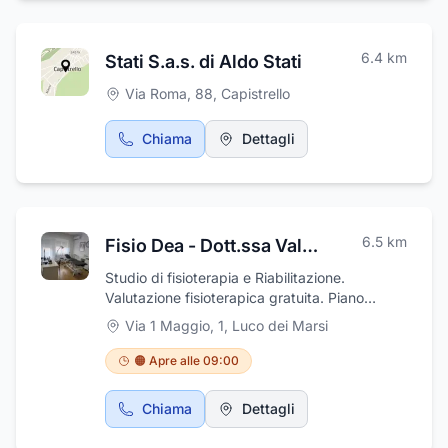
importante di ogni sposa. Francesca Sposi Di
proposta culinaria è un omaggio alla
Gianfilippo Francesca si trova in Via Duca
tradizione, arricchita da un tocco di cura e
Degli Abruzzi, 191 a Luco Dei Marsi (AQ).
passione per il buon mangiare.
6.4
km
Stati S.a.s. di Aldo Stati
Via Roma, 88
,
Capistrello
Chiama
Dettagli
6.5
km
Fisio Dea - Dott.ssa Valentina De Amicis
Studio di fisioterapia e Riabilitazione.
Valutazione fisioterapica gratuita. Piano
terapeutico personalizzato. Terapie manuali e
Via 1 Maggio, 1
,
Luco dei Marsi
apparecchiature elettromedicali
🟠 Apre alle 09:00
Chiama
Dettagli