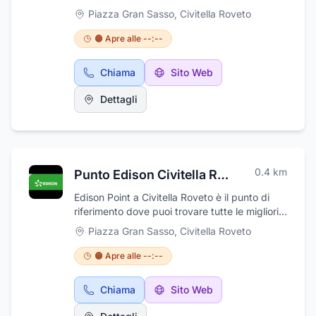
soluzione per l'efficientamento e risparmio
Piazza Gran Sasso
,
Civitella Roveto
energetico della tua abitazione . Soluzioni
chiavi in mano per Impianti Fotovoltaici ,
🟠 Apre alle --:--
Pompe di Calore , sostituzione Caldaie ,
impianti di Climatizzazione e le migliori Offerte
Chiama
Sito Web
per Luce E gas . I Nostri consulenti ti potranno
aiutarti in tutte le fasi , dalla consulenza fino al
Dettagli
disbrigo di tutte le pratiche per sfruttare i
Bonus ed Incentivi a disposizione.
0.4
km
Punto Edison Civitella Roveto
Edison Point a Civitella Roveto è il punto di
riferimento dove puoi trovare tutte le migliori
soluzione per l'efficientamento e risparmio
Piazza Gran Sasso
,
Civitella Roveto
energetico della tua abitazione . Soluzioni
chiavi in mano per Impianti Fotovoltaici ,
🟠 Apre alle --:--
Pompe di Calore , sostituzione Caldaie ,
impianti di Climatizzazione e le migliori Offerte
Chiama
Sito Web
per Luce E gas . I Nostri consulenti ti potranno
aiutarti in tutte le fasi , dalla consulenza fino al