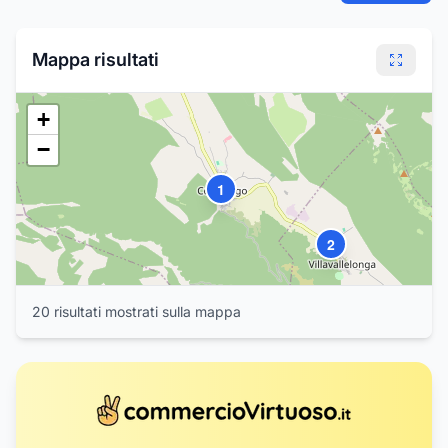
Mappa risultati
+
−
1
2
20
risultat
i
mostrat
i
sulla mappa
3
4