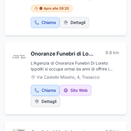
🟠 Apre alle 08:20
Chiama
Dettagli
8.8
km
Onoranze Funebri di Loreto - Ippoliti
L'Agenzia di Onoranze Funebri Di Loreto
Ippoliti si occupa ormai da anni di offrire i
propri servizi con professionalità ed
Via Castello Missino, 4
,
Trasacco
esperienza ai propri clienti. Ci occupiamo di
trasporto e servizi funebri in città, fuori
Chiama
Sito Web
comune e all'estero, vestizione, camera
ardente, necrologi, manifesti, disbrigo
Dettagli
pratiche e addobbi floreali funebri. Grazie alla
maturità acquisita e al personale qualificato,
l'agenzia garantisce professionalità e
competenza. L'agenzia offre per la propria
clientela anche servizio di Casa Funeraria.