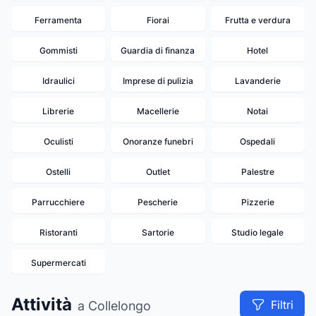
Ferramenta
Fiorai
Frutta e verdura
Gommisti
Guardia di finanza
Hotel
Idraulici
Imprese di pulizia
Lavanderie
Librerie
Macellerie
Notai
Oculisti
Onoranze funebri
Ospedali
Ostelli
Outlet
Palestre
Parrucchiere
Pescherie
Pizzerie
Ristoranti
Sartorie
Studio legale
16
13
14
10
8
6
7
5
Supermercati
Attività
Filtri
a Collelongo