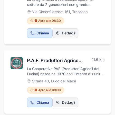
settore da 2 generazioni con grande
esperienza e serietà professionale. È
Via Circonfucense, 161
,
Trasacco
specializzata in tutte le lavorazioni che
riguardano il legno, dalla creazione al restauro
🟠 Apre alle 08:30
anche di mobili antichi. Crea cucine su misura
e mobili per tutta la casa, non solo per interni
Chiama
Dettagli
ma anche arredo giardino, gazebo, tetti e
tettoie, ma anche finestre in legno e
legno/alluminio, avvolgibili e zanzariere, porte
e portoni blindati. Mette a vostra disposizione
il massimo delle competenze effettuando
11.6
km
P.A.F. Produttori Agricoli del Fucino
anche preventivi gratuiti e consegne a
domicilio. Si avvale di una profonda
La Cooperativa PAF (Produttori Agricoli del
conoscenza ed esperienza nella scelta dei
Fucino) nasce nel 1970 con l'intento di riunire
legni migliori per le sue realizzazioni. Per
alcuni coltivatori per migliorare le capacità
Strada 43
,
Luco dei Marsi
maggiori informazioni visitate il sito
produttive e qualitative, adottando una
www.cecanecchia.com
metodica di coltivazione e trattamento del
🟠 Apre alle 09:00
prodotto all'avanguardia. L'attività prevalente
esercitata dall'impresa è la coltivazione, la
Chiama
Dettagli
raccolta, la conservazione, la lavorazione, la
trasformazione, la selezione e la vendita,
anche all'estero, di patate d'alimentazione e