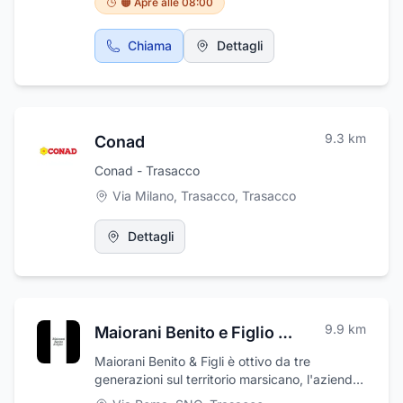
🟠 Apre alle 08:00
Chiama
Dettagli
9.3
km
Conad
Conad - Trasacco
Via Milano, Trasacco
,
Trasacco
Dettagli
9.9
km
Maiorani Benito e Figlio Sas
Maiorani Benito & Figli è ottivo da tre
generazioni sul territorio marsicano, l'azienda
è riuscita, con gli anni, a seguire e anticipare i