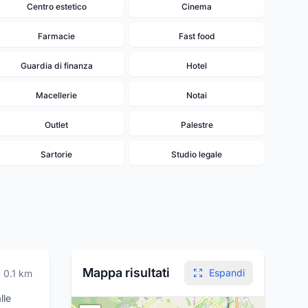
Centro estetico
Cinema
Farmacie
Fast food
Guardia di finanza
Hotel
Macellerie
Notai
Outlet
Palestre
Sartorie
Studio legale
6
5
Mappa risultati
Espandi
0.1
km
lle