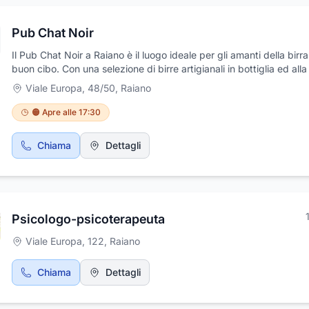
Pub Chat Noir
Il Pub Chat Noir a Raiano è il luogo ideale per gli amanti della birra
buon cibo. Con una selezione di birre artigianali in bottiglia ed alla
tra cui la celebre Guinness, offre un'esperienza unica.Accompagn
Viale Europa, 48/50
,
Raiano
vostra bevanda con hamburger succulenti, panini gourmet e taglie
assortiti, preparati con carni selezionate per garantire la massima 
🟠 Apre alle 17:30
Non mancano le patatine croccanti ed una varietà di piatti della c
americana e italiana. Il pub è perfetto per una serata di relax con g
Chiama
Dettagli
amici, grazie al servizio ai tavoli e all'atmosfera accogliente. Inoltr
potrete seguire le partite di calcio in diretta grazie a Sky e diverti
il karaoke. Con il Wi-Fi gratuito, potrete anche connettervi mentre 
godete la vostra birra. Un angolo di convivialità dove ogni momen
diventa speciale.
Psicologo-psicoterapeuta
Viale Europa, 122
,
Raiano
Chiama
Dettagli