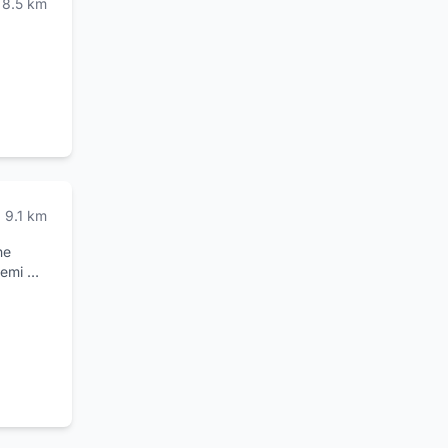
8.5
km
9.1
km
ne
temi di
irapina.
turali,
nfine
he
ende,
a e