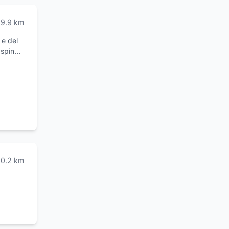
9.9
km
 e del
 spina,
ate la
ri
qualità.
ucina
li
e,
rvi con
vi
to
10.2
km