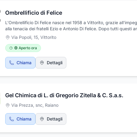
bassa tensione. Siamo reperibili 24 ore su 24. in v. Fausto Coppi 1
Raiano (AQ).
Ombrellificio di Felice
L'Ombrellificio Di Felice nasce nel 1958 a Vittorito, grazie all'impe
alla tenacia dei fratelli Ezio e Antonio Di Felice. Dopo tutti questi a
d'esperienza e di evoluzione, l'azienda continua a distinguersi per
Via Popoli, 15
,
Vittorito
qualità e la durata dei propri articoli prodotti artigianalmente e
assemblati grazie alla costante ricerca e selezione dei migliori mater
🟢 Aperto ora
fratelli Di Felice operano nel settore delle attrezzature balneari e d
arredamenti per esterno, sia in Italia che all'estero, trattando i pro
Chiama
Dettagli
clienti come amici e servendoli capillarmente, qualunque sia la
dimensione dell'ordine. Produzione e commercio di ombrelloni da
spiaggia, da giardino e da mercato; attrezzature balneari, tende d
tunnel e gazebo, arredamenti per ristoranti, alberghi e bar.
Gel Chimica di L. di Gregorio Zitella & C. S.a.s.
Via Prezza, snc
,
Raiano
Chiama
Dettagli