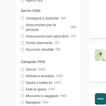
Aperto ora
Servizi (
100
)
Consegna a domicilio
(
26
)
Assicurazioni per la
(
26
)
persona
Assicurazioni per agricoltori
(
22
)
Pronto intervento
(
21
)
Soccorso stradale
(
18
)
Da asporto
(
18
)
Categorie (
100
)
Assistenza post vendita
(
17
)
Trasferimento salme
Servizi
(
432
)
(
16
)
Parcheggio
Abitare e arredare
(
16
)
(
333
)
Feste di compleanno
Salute e bellezza
(
241
(
)
15
)
Movimento terra
Fare la spesa
(
170
(
)
14
)
Aperitivi
Muoversi e viaggiare
(
14
)
(
140
)
Tagliandi auto
Mangiare
(
131
)
(
13
)