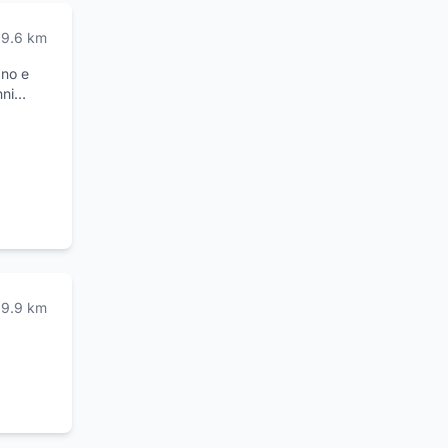
2 a
9.6
km
gno e
nni
 la
iali. I
egli
pri
a sole,
9.9
km