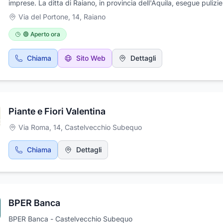
imprese. La ditta di Raiano, in provincia dell'Aquila, esegue pulizie
civili che industriali di stabilimenti, uffici, condomini e aree esterne.
Via del Portone, 14
,
Raiano
occupa inoltre di lavori di giardinaggio, di manutenzione di aree v
di disinfestazione. L'azienda si occupa anche della riparazione di in
🟢 Aperto ora
della lucidatura di pavimenti, di lavori di tinteggiatura, del restauro
mobili e di piccoli restauri edili. Total Service offre infine servizi di 
Chiama
Sito Web
Dettagli
baby sitter, assistenza anziani e servizio mensa.
Piante e Fiori Valentina
Via Roma, 14
,
Castelvecchio Subequo
13
Chiama
Dettagli
14
BPER Banca
BPER Banca - Castelvecchio Subequo