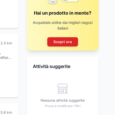
Hai un prodotto in mente?
17
20
Acquistalo online dai migliori negozi
italiani
Scopri ora
2.5
km
,
cottura
Caffè,
Attività suggerite
ni
 doccia
ento,
ifero,
ione
 a
Nessuna attività suggerite
Prova a modificare i filtri
5.8
km