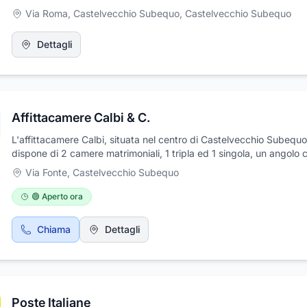
Via Roma, Castelvecchio Subequo
,
Castelvecchio Subequo
Dettagli
Affittacamere Calbi & C.
L'affittacamere Calbi, situata nel centro di Castelvecchio Subequo
dispone di 2 camere matrimoniali, 1 tripla ed 1 singola, un angolo 
e una zona giorno comune dove viene servita la prima colazione (
Via Fonte
,
Castelvecchio Subequo
The, dolci della tradizione locale), in tutto ci sono 8 posti letto. Og
camera, arredata con gusto antico, è dotata di servizi privati con
🟢 Aperto ora
e riscaldamento autonomo. I prezzi sono comprensivi di riscaldam
utenze varie, biancheria letti e bagno, pulizie finali ed utilizzi frigor
Chiama
Dettagli
macchina per il caffè con capsule ed il necessario per la preparaz
della prima colazione. I prezzi per tutto l'anno sono di Euro 30.00
persona IVA compresa
Poste Italiane