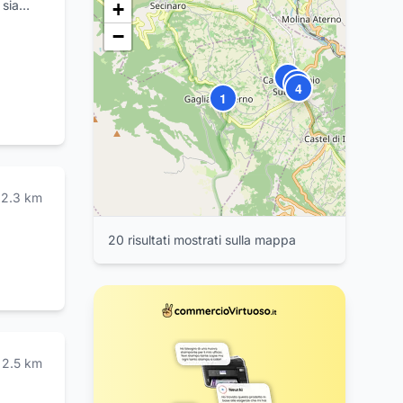
 sia
+
 Si
−
erdi e
fissi,
2
 di
3
4
Colf,
1
2.3
km
20
risultat
i
mostrat
i
sulla mappa
2.5
km
15