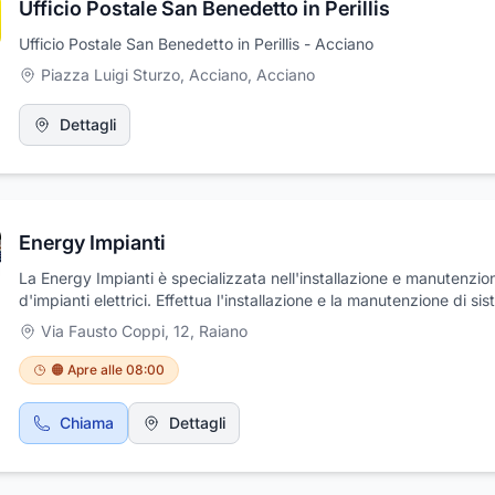
Ufficio Postale San Benedetto in Perillis
Ufficio Postale San Benedetto in Perillis - Acciano
Piazza Luigi Sturzo, Acciano
,
Acciano
Dettagli
Energy Impianti
La Energy Impianti è specializzata nell'installazione e manutenzio
d'impianti elettrici. Effettua l'installazione e la manutenzione di sis
antifurto per la casa e per l'industria e impianti antintrusione e ant
Via Fausto Coppi, 12
,
Raiano
Inoltre fornisce sistemi dati, reti, reti cablate, voce e dati, reti strut
cabine MT/BT. L'offerta comprende anche impianti di rivelazione
🟠 Apre alle 08:00
incendio, di telefonia, telefonia digitale, ISDN e telefonici digitali. I
l'azienda si occupa di automazione di cancelli e porte, cancelli
Chiama
Dettagli
automatici, porte scorrevoli e automatiche. Energy Impianti è anc
installazione e manutenzione impianti fotovoltaici per privati e azi
progettazione impianti elettrici e cabine di trasformazione di medi