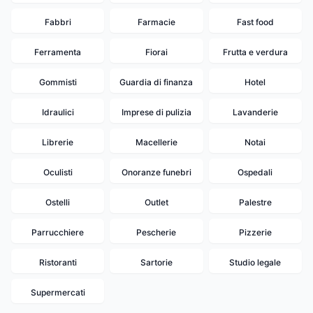
Fabbri
Farmacie
Fast food
Ferramenta
Fiorai
Frutta e verdura
Gommisti
Guardia di finanza
Hotel
Idraulici
Imprese di pulizia
Lavanderie
Librerie
Macellerie
Notai
Oculisti
Onoranze funebri
Ospedali
Ostelli
Outlet
Palestre
19
20
18
17
Parrucchiere
Pescherie
Pizzerie
15
12
6
Ristoranti
Sartorie
Studio legale
14
16
8
10
9
7
1
Supermercati