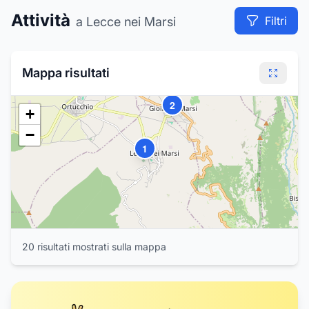
4
3
Attività
Filtri
a Lecce nei Marsi
Mappa risultati
2
+
−
1
20
risultat
i
mostrat
i
sulla mappa