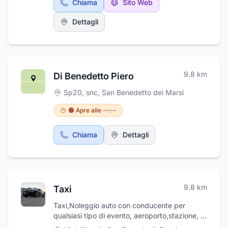
Chiama
Sito Web
Dettagli
9.8
km
Di Benedetto Piero
Sp20, snc
,
San Benedetto dei Marsi
🟠 Apre alle --:--
Chiama
Dettagli
9.8
km
Taxi
Taxi,Noleggio auto con conducente per
qualsiasi tipo di evento, aeroporto,stazione, di
lunghi tragitti e brevi. Auto di lusso!!