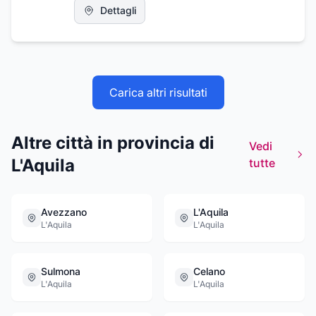
in tutte le fasi , dalla consulenza fino al
Dettagli
disbrigo di tutte le pratiche per sfruttare i
Bonus ed Incentivi a disposizione.
Carica altri risultati
Altre città in provincia di
Vedi
L'Aquila
tutte
Avezzano
L'Aquila
L'Aquila
L'Aquila
Sulmona
Celano
L'Aquila
L'Aquila