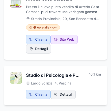
Presso il nuovo punto vendita di Arredo Casa
Cerasani puoi trovare una variegata gamma
di materiali tecnologicamente avanzati che ti
Strada Provinciale, 20
,
San Benedetto dei Marsi
permetteranno di eseguire ogni tipo di
intervento in ambito edile. Al fine di garantire
🟠 Apre alle --:--
il massimo della qualità, si affida solo ed
esclusivamente a partner rinomati,
Chiama
Sito Web
impiegando tutte le risorse necessarie per
essere sempre al passo con le ultime novità
Dettagli
che il mercato offre. Grazie all'impiego di
tintometri elettronici e spettrofotometri inoltre,
il negozio è in grado di fornire un’adeguata
risposta a qualsiasi esigenze, posta sia da
privati che in ambito professionale,
10.1
km
Studio di Psicologia e Psicoterapia - Dr.ssa Maria Rosita Cecilia
occupandosi di realizzare qualsiasi tipologia
di tinta a campione. Dalle vernici decorative
Largo Edilizia, 4
,
Pescina
con effetto stucco alle velature, da quelle
effetto marmorino alle finiture con effetti
Chiama
Dettagli
cromatici di ogni genere, Arredo Casa
propone un’ampia gamma di prestigiosi
prodotti dei Sistemi Decorativi. I prodotti in
questione vengono costantemente arricchiti