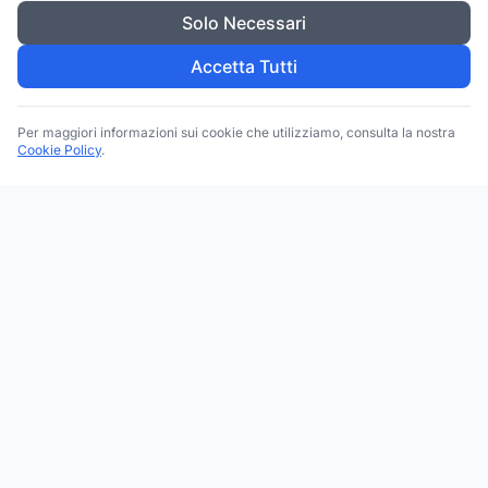
Solo Necessari
Accetta Tutti
Per maggiori informazioni sui cookie che utilizziamo, consulta la nostra
Cookie Policy
.
Trova le migliori attività commerciali, negozi e servizi in tutta
Italia. Ricerca per categoria, brand, regione, provincia e città.