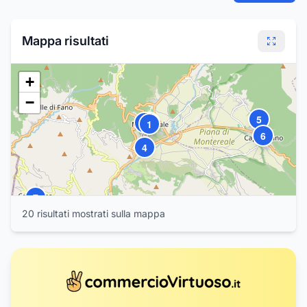
Mappa risultati
+
−
5
3
2
1
6
4
7
20
risultat
i
mostrat
i
sulla mappa