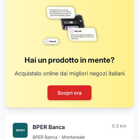
8
9
10
11
12
14
13
15
16
17
18
19
Hai un prodotto in mente?
Acquistalo online dai migliori negozi italiani
Scopri ora
0.3
km
BPER Banca
BPER Banca - Montereale