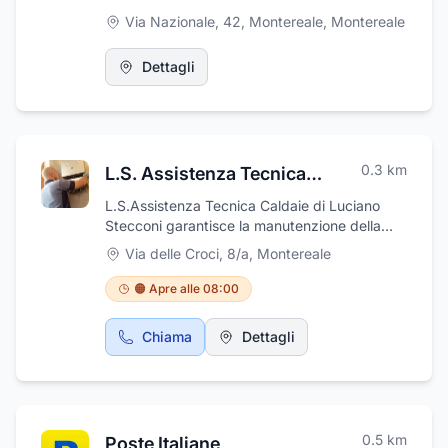
Via Nazionale, 42, Montereale
,
Montereale
Dettagli
0.3
km
L.S. Assistenza Tecnica Caldaie di Luciano Stecconi
L.S.Assistenza Tecnica Caldaie di Luciano
Stecconi garantisce la manutenzione della
vostra caldaia a gas con interventi rapidi e
Via delle Croci, 8/a
,
Montereale
risolutivi
🟠 Apre alle 08:00
Chiama
Dettagli
0.5
km
Poste Italiane