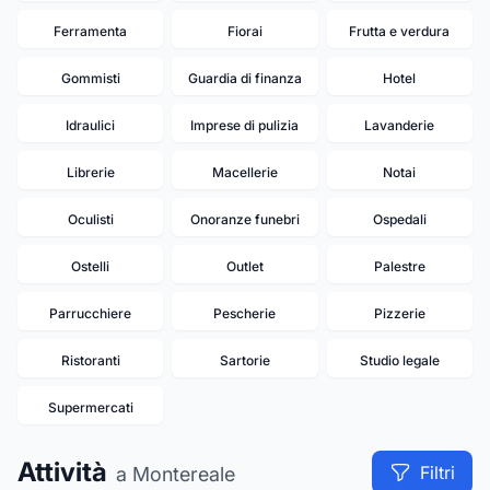
Ferramenta
Fiorai
Frutta e verdura
Gommisti
Guardia di finanza
Hotel
Idraulici
Imprese di pulizia
Lavanderie
Librerie
Macellerie
Notai
Oculisti
Onoranze funebri
Ospedali
20
Ostelli
Outlet
Palestre
Parrucchiere
Pescherie
Pizzerie
Ristoranti
Sartorie
Studio legale
Supermercati
Attività
Filtri
a Montereale